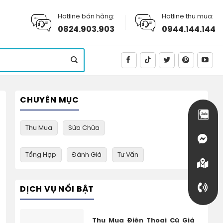
Hotline bán hàng:
Hotline thu mua:
0824.903.903
0944.144.144
CHUYÊN MỤC
Thu Mua
Sửa Chữa
Tổng Hợp
Đánh Giá
Tư Vấn
DỊCH VỤ NỔI BẬT
Thu Mua Điện Thoại Cũ Giá