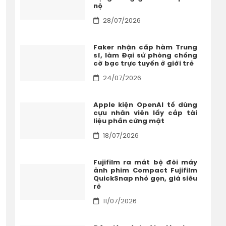
nộ
28/07/2026
Faker nhận cấp hàm Trung
sĩ, làm Đại sứ phòng chống
cờ bạc trực tuyến ở giới trẻ
24/07/2026
Apple kiện OpenAI tố dùng
cựu nhân viên lấy cắp tài
liệu phần cứng mật
18/07/2026
Fujifilm ra mắt bộ đôi máy
ảnh phim Compact Fujifilm
QuickSnap nhỏ gọn, giá siêu
rẻ
11/07/2026