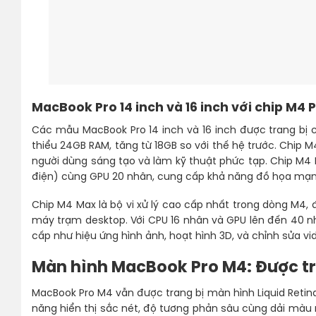
MacBook Pro 14 inch và 16 inch với chip M4 
Các mẫu MacBook Pro 14 inch và 16 inch được trang bị 
thiểu 24GB RAM, tăng từ 18GB so với thế hệ trước. Chip 
người dùng sáng tạo và làm kỹ thuật phức tạp. Chip M4 
điện) cùng GPU 20 nhân, cung cấp khả năng đồ họa mạnh
Chip M4 Max là bộ vi xử lý cao cấp nhất trong dòng M4
máy trạm desktop. Với CPU 16 nhân và GPU lên đến 40 n
cấp như hiệu ứng hình ảnh, hoạt hình 3D, và chỉnh sửa vi
Màn hình MacBook Pro M4: Được tr
MacBook Pro M4 vẫn được trang bị màn hình Liquid Retina
năng hiển thị sắc nét, độ tương phản sâu cùng dải màu