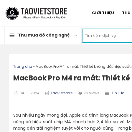
Skip
to
GIỚI THIỆU
THU
content
Tìm
Thu mua đồ công nghệ
kiếm:
Trang chủ
»
MacBook Pro M4 ra mắt: Thiết kế không đổi, hiệu su
MacBook Pro M4 ra mắt: Thiết kế
04-11-2024
Taovietstore
26 Views
Tin Tức
Sau nhiều ngày mong đợi, Apple đã trình làng MacBook P
công bố hiệu suất chip M4 nhanh hơn 3,4 lần so với 
mang đến trải nghiệm tuyệt vời cho người dùng. Trong b