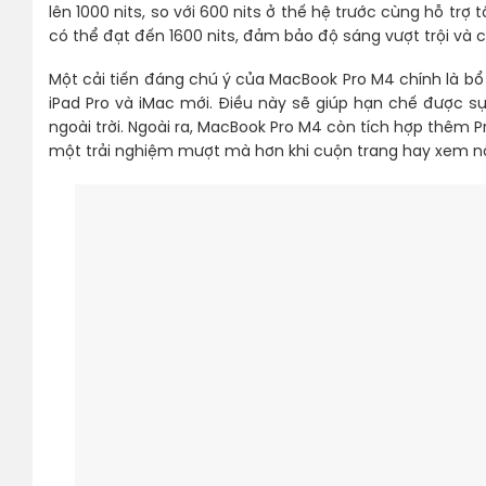
lên 1000 nits, so với 600 nits ở thế hệ trước cùng hỗ trợ 
có thể đạt đến 1600 nits, đảm bảo độ sáng vượt trội và ch
Một cải tiến đáng chú ý của MacBook Pro M4 chính là bổ
iPad Pro và iMac mới. Điều này sẽ giúp hạn chế được s
ngoài trời. Ngoài ra, MacBook Pro M4 còn tích hợp thêm 
một trải nghiệm mượt mà hơn khi cuộn trang hay xem n