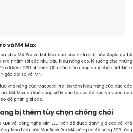
Pro và M4 Max
con chip M4 Pro và M4 Max cao cấp mới nhất của Apple có tối
M4 Pro nhắm tới các nhu cầu hiệu năng cao, lý tưởng cho những
Pro đi kèm CPU 14 nhân (10 nhân hiệu năng và 4 nhân tiết kiệm
 gấp đôi so với M4.
, đưa khả năng của MacBook Pro lên tầm hiệu năng của của các
hân, M4 Max có khả năng xử lý các tác vụ đồ họa và video cao
deo độ phân giải cao.
ang bị thêm tùy chọn chống chói
 XDR với công nghệ Mini LED, vốn đã được đánh giá cao với khả
 rộng. Màn hình của MacBook Pro M4 cũng có độ sáng SDR tăng