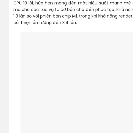
GPU 10 lõi, hứa hẹn mang đến một hiệu suất mạnh mẽ 
mà cho các tác vụ từ cơ bản cho đến phức tạp. Khả năng
1.8 lần so với phiên bản chip M1, trong khi khả năng re
cải thiện ấn tượng đến 3.4 lần.