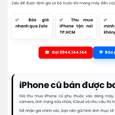
Zalo để được định giá sơ bộ trước khi mang máy đến cửa
✅ Báo giá
✅ Thu mua
✅ K
nhanh qua Zalo
iPhone tận nơi
min
TP.HCM
không
Gọi 0944.144.144
Báo 
iPhone cũ bán được ba
Giá thu mua iPhone cũ phụ thuộc vào dòng máy, d
camera, tình trạng sửa chữa, iCloud và nhu cầu thị tr
Để nhận giá chính xác, bạn nên gửi hình ảnh thực tế