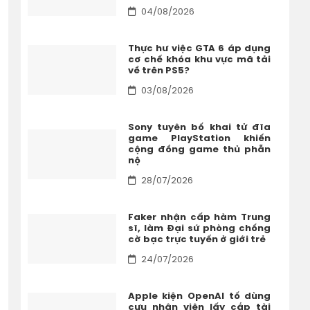
04/08/2026
Thực hư việc GTA 6 áp dụng
cơ chế khóa khu vực mã tải
về trên PS5?
03/08/2026
Sony tuyên bố khai tử đĩa
game PlayStation khiến
cộng đồng game thủ phẫn
nộ
28/07/2026
Faker nhận cấp hàm Trung
sĩ, làm Đại sứ phòng chống
cờ bạc trực tuyến ở giới trẻ
24/07/2026
Apple kiện OpenAI tố dùng
cựu nhân viên lấy cắp tài