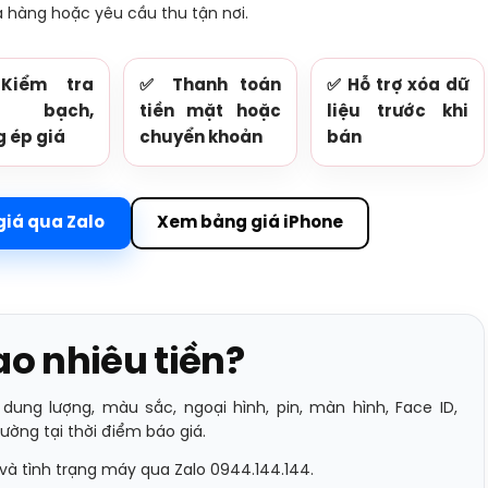
 hàng hoặc yêu cầu thu tận nơi.
iểm tra
✅ Thanh toán
✅ Hỗ trợ xóa dữ
h bạch,
tiền mặt hoặc
liệu trước khi
 ép giá
chuyển khoản
bán
giá qua Zalo
Xem bảng giá iPhone
o nhiêu tiền?
ung lượng, màu sắc, ngoại hình, pin, màn hình, Face ID,
ường tại thời điểm báo giá.
 và tình trạng máy qua Zalo 0944.144.144.