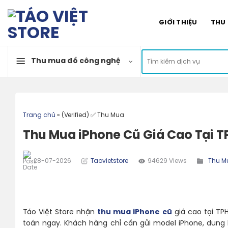
Skip
to
GIỚI THIỆU
THU
content
Tìm
Thu mua đồ công nghệ
kiếm:
Trang chủ
»
(Verified) ✅ Thu Mua
Thu Mua iPhone Cũ Giá Cao Tại 
28-07-2026
Taovietstore
94629 Views
Thu M
Táo Việt Store nhận
thu mua iPhone cũ
giá cao tại TP
toán ngay. Khách hàng chỉ cần gửi model iPhone, dung l