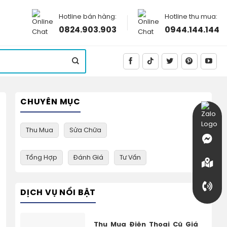
Hotline bán hàng:
Hotline thu mua:
0824.903.903
0944.144.144
CHUYÊN MỤC
Thu Mua
Sửa Chữa
Tổng Hợp
Đánh Giá
Tư Vấn
DỊCH VỤ NỔI BẬT
Thu Mua Điện Thoại Cũ Giá