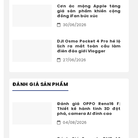
Cơn ác mộng Apple tăng
giá sản phẩm khiến cộng
đồng iFan bức xúc
30/06/2026
DJI Osmo Pocket 4 Pro hé lộ
lịch ra mắt toàn cầu làm
điên đảo giới Vlogger
27/06/2026
ĐÁNH GIÁ SẢN PHẨM
Đánh giá OPPO Reno16 F:
Thiết kế hành tinh 3D đột
phá, camera AI đỉnh cao
04/08/2026