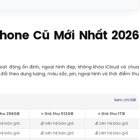
hone Cũ Mới Nhất 2026
ạt động ổn định, ngoại hình đẹp, không khóa iCloud và chưa
 đổi theo dung lượng, màu sắc, pin, ngoại hình và thời điểm thu
Xem chi tiết
 thu 256GB
⭐️ Giá thu 512GB
⭐️ Giá thu 1TB
 hệ báo giá
💰 Liên hệ báo giá
💰 Liên hệ báo giá
 hệ báo giá
💰 Liên hệ báo giá
💰 Liên hệ báo giá