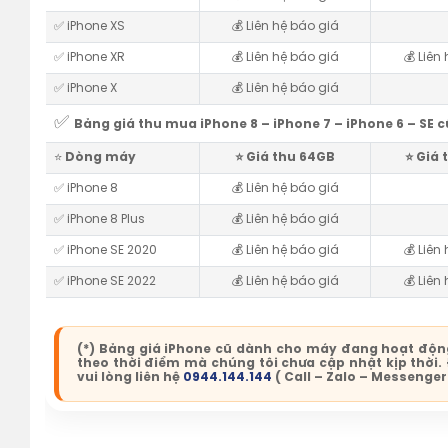
✅ iPhone XS
💰 Liên hệ báo giá
✅ iPhone XR
💰 Liên hệ báo giá
💰 Liên
✅ iPhone X
💰 Liên hệ báo giá
✅
Bảng giá thu mua iPhone 8 – iPhone 7 – iPhone 6 – SE c
⭐️
Dòng máy
⭐️ Giá thu 64GB
⭐️ Giá
✅ iPhone 8
💰 Liên hệ báo giá
✅ iPhone 8 Plus
💰 Liên hệ báo giá
✅ iPhone SE 2020
💰 Liên hệ báo giá
💰 Liên
✅ iPhone SE 2022
💰 Liên hệ báo giá
💰 Liên
(*) Bảng giá iPhone cũ dành cho máy đang hoạt động,
theo thời điểm mà chúng tôi chưa cập nhật kịp thời.
vui lòng liên hệ
0944.144.144
( Call – Zalo – Messenger