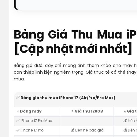
Bảng Giá Thu Mua iP
[Cập nhật mới nhất]
Bảng giá dưới đây chỉ mang tính tham khảo cho máy ho
can thiệp linh kiện nghiêm trọng. Giá thực tế có thể thay
mua.
✅
Bảng giá thu mua iPhone 17 (Air/Pro/Pro Max)
⭐️
Dòng máy
⭐️ Giá thu 128GB
⭐️ Giá
✅ iPhone 17 Pro Max
💰 Liên
✅ iPhone 17 Pro
💰 Liên hệ báo giá
💰 Liên