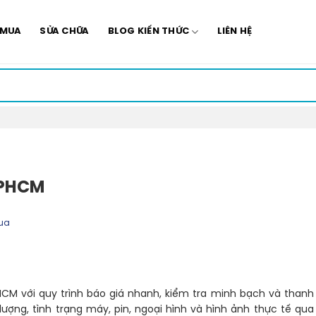
 MUA
SỬA CHỮA
BLOG KIẾN THỨC
LIÊN HỆ
TPHCM
ua
HCM với quy trình báo giá nhanh, kiểm tra minh bạch và thanh
ượng, tình trạng máy, pin, ngoại hình và hình ảnh thực tế qua