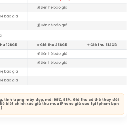
💰 Liên hệ báo giá
 hệ báo giá
💰 Liên hệ báo giá
ũ
 thu 128GB
⭐️ Giá thu 256GB
⭐️ Giá thu 512GB
💰 Liên hệ báo giá
💰 Liên hệ báo giá
 hệ báo giá
 hệ báo giá
 tình trạng máy đẹp, mới 99%, 98%. Giá thu có thể thay đổi
 Để biết chính xác giá thu mua iPhone giá cao tại tphcm bạn
 )