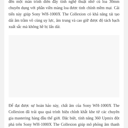
đến một màn trình diễn đầy tính nghệ thuật nhờ củ loa 30mm
chuyên dụng với phần viền màng loa được tinh chỉnh mềm mại. Cải
tiến này giúp Sony WH-1000X The Collexion có khả năng tái tạo
dải âm trầm vô cùng uy lực, âm trung và cao giữ được độ tách bạch
xuất sắc mà không hề bị lấn dải.
Để đạt được sự hoàn hảo này, chất âm của Sony WH-1000X The
Collexion đã trải qua quá trình hiệu chỉnh khắt khe từ các chuyên
gia mastering hàng đầu thế giới. Đặc biệt, tính năng 360 Upmix đột
phá trên Sony WH-1000X The Collexion giúp mô phỏng âm thanh