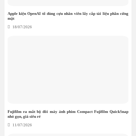
Apple kiện OpenAI tố dùng cựu nhân viên lấy cắp tài liệu phần cứng
mật
18/07/2026
Fujifilm ra mắt bộ đôi máy ảnh phim Compact Fujifilm QuickSnap
nhỏ gọn, giá siêu rẻ
11/07/2026