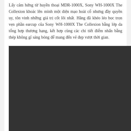
Lấy cảm hứng từ huyền thoại MDR-1000X, Sony WH-1000X The
Collexion khoác lên mình một diện mạo hoài cổ nhưng đầy quyền
uy, tôn vinh những giá trị cốt lõi nhất. Hãng đã khéo léo bọc trọn
vẹn phần earcup của Sony WH-1000X The Collexion bằng lớp da
tổng hợp thượng hạng, kết hợp cùng các chi tiết điểm nhấn bằng
thép không gỉ sáng bóng để mang đến vẻ đẹp vượt thời gian.