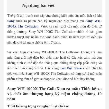
Nội dung bài viết
Thế giới âm thanh cao cấp vừa chứng kiến một cột mốc lịch sử khi
Sony
tung ra phiên bản kỷ niệm đặc biệt mang tên
Sony WH-
1000X The Collexion
. Vượt xa ranh giới của một món đồ điện tử
thông thường, Sony WH-1000X The Collexion chính là bản giao
hưởng tuyệt mỹ nhằm tôn vinh hành trình 10 năm rực rỡ kiến tạo
nên đế chế tai nghe chống ồn trứ danh.
Sự xuất hiện của Sony WH-1000X The Collexion không chỉ làm
nức lòng giới mộ điệu bởi diện mạo hoài cổ đầy xúc cảm, mà còn
khẳng định vị thế độc tôn thông qua những nâng cấp phần cứng và
âm thanh vô cùng tinh tế. Hãy cùng
Táo Việt Store
khám phá chi
tiết xem liệu Sony WH-1000X The Collexion có thực sự là một siêu
phẩm xứng tầm để giới audiophile khát khao sở hữu hay không.
Sony WH-1000X The ColleXion ra mắt: Thiết kế xa
xỉ, chất âm thượng hạng kỷ niệm chặng đường 10
năm
Thiết kế sang trọng và nghệ thuật chế tác