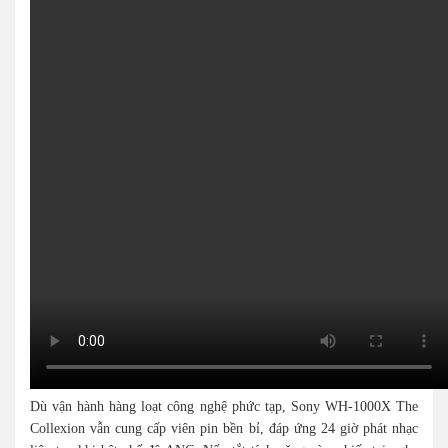
Dù vận hành hàng loạt công nghệ phức tạp, Sony WH-1000X The
Collexion vẫn cung cấp viên pin bền bỉ, đáp ứng 24 giờ phát nhạc