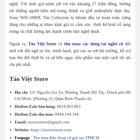
nghệ. Với mức giá niêm yết rơi vào khoảng 17 triệu đồng, hướng
tới những người hâm mộ trung thành và giới audiophile thực thụ,
Sony WH-1000X The Collexion là khoản đầu tư hoàn toàn xứng
đáng cho những ai khao khát giá trị cảm xúc, thiết kế hoài cổ sang
trọng và chất lượng âm thanh vươn tầm nghệ thuật.
Ngoài ra,
Táo Việt Store
có
thu mua các dòng tai nghe cũ
đổi
mới với đội ngũ uy tín, minh bạch, giá cao so với thị trường, hỗ trợ
bạn lên đời thiết bị và sở hữu ngay siêu phẩm này một cách tối ưu
chi phí nhất.
Táo Việt Store
Địa chỉ:
331 Nguyễn Gia Trí, Phường Thạnh Mỹ Tây, Thành phố Hồ
Chí Minh. (Phường 25, Quận Bình Thạnh cũ)
Hotline/Zalo bán hàng:
0824.903.903
Hotline/Zalo thu mua:
0944.144.144
Email:
taovietstore@gmail.com
Website:
https://taovietstore.com/
Fanpage
:
Thu mua điện thoại cũ giá cao TPHCM