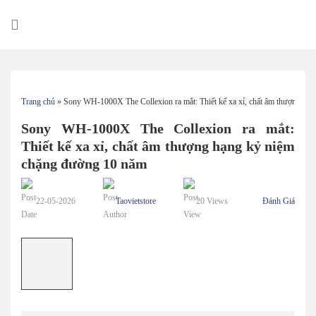
Skip
to
content
Trang chủ
»
Sony WH-1000X The Collexion ra mắt: Thiết kế xa xỉ, chất âm thượng hạ
Sony WH-1000X The Collexion ra mắt:
Thiết kế xa xỉ, chất âm thượng hạng kỷ niệm
chặng đường 10 năm
22-05-2026
Taovietstore
20 Views
Đánh Giá