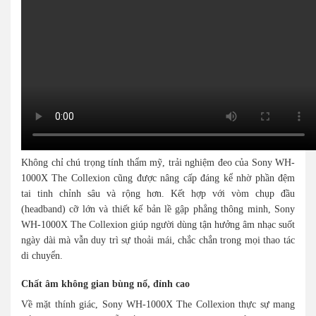
Không chỉ chú trọng tính thẩm mỹ, trải nghiệm đeo của Sony WH-
1000X The Collexion cũng được nâng cấp đáng kể nhờ phần đệm
tai tinh chỉnh sâu và rộng hơn. Kết hợp với vòm chụp đầu
(headband) cỡ lớn và thiết kế bản lề gập phẳng thông minh, Sony
WH-1000X The Collexion giúp người dùng tận hưởng âm nhạc suốt
ngày dài mà vẫn duy trì sự thoải mái, chắc chắn trong mọi thao tác
di chuyển.
Chất âm không gian bùng nổ, đỉnh cao
Về mặt thính giác, Sony WH-1000X The Collexion thực sự mang