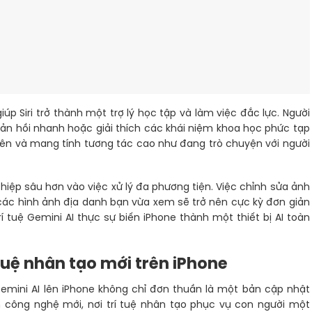
p Siri trở thành một trợ lý học tập và làm việc đắc lực. Người
hản hồi nhanh hoặc giải thích các khái niệm khoa học phức tạp
hiên và mang tính tương tác cao như đang trò chuyện với người
hiệp sâu hơn vào việc xử lý đa phương tiện. Việc chỉnh sửa ảnh
n các hình ảnh địa danh bạn vừa xem sẽ trở nên cực kỳ đơn giản
 tuệ Gemini AI thực sự biến iPhone thành một thiết bị AI toàn
 tuệ nhân tạo mới trên iPhone
mini AI lên iPhone không chỉ đơn thuần là một bản cập nhật
công nghệ mới, nơi trí tuệ nhân tạo phục vụ con người một