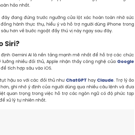
hoàn hảo nhất.
 giờ đây đang đứng trước ngưỡng cửa lột xác hoàn toàn nhờ sức
đồng hành thực thụ, hiểu ý và hỗ trợ người dùng iPhone trong
 sâu hơn về bước ngoặt đầy thú vị này ngay sau đây.
 Siri?
định Gemini AI là nền tảng mạnh mẽ nhất để hỗ trợ các chức
ỹ lưỡng nhiều đối thủ, Apple nhận thấy công nghệ của
Google
 để tích hợp sâu vào iOS.
à tụt hậu so với các đối thủ như
ChatGPT
hay
Claude
. Trợ lý ảo
 hơn, ghi nhớ ý định của người dùng qua nhiều câu lệnh và đưa
iệt quan trọng trong việc hỗ trợ các ngôn ngữ có độ phức tạp
để xử lý tự nhiên nhất.