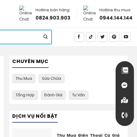
Hotline bán hàng:
Hotline thu mua:
0824.903.903
0944.144.144
CHUYÊN MỤC
Thu Mua
Sửa Chữa
Tổng Hợp
Đánh Giá
Tư Vấn
DỊCH VỤ NỔI BẬT
Thu Mua Điện Thoại Cũ Giá