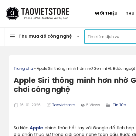
Skip
to
GIỚI THIỆU
THU
content
Tìm
Thu mua đồ công nghệ
kiếm:
Trang chủ
»
Apple Siri thông minh hơn nhờ Gemini AI: Bước ngoặ
Apple Siri thông minh hơn nhờ 
chơi công nghệ
16-01-2026
Taovietstore
5 Views
Tin Tức
Sự kiện
Apple
chính thức bắt tay với Google để tích hợp
địa chấn thực sự trong giới công nghệ toàn cầu. Bước đ