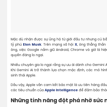
Mặc dù nhận được sự ủng hộ từ giới đầu tư nhưng cú bắt
tỷ phú
Elon Musk
. Trên mạng xã hội
X
, ông thẳng thắn 
ông, việc Google nắm giữ Android, Chrome và giờ là hi
quyền đáng lo ngại.
Nhiều chuyên gia lo ngại rằng sự ưu ái dành cho Gemini 
Khi Gemini AI trở thành lựa chọn mặc định, các mô hì
sinh thái Apple.
Dẫu vậy, Apple vẫn cam kết bảo mật là ưu tiên hàng đầu.
các tiêu chuẩn của
Apple Intelligence
để đảm bảo thông
Những tính năng đột phá nhờ sức 