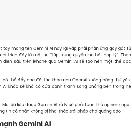
 tay mang tên Gemini AI này lại vấp phải phản ứng gay gắt từ
chỉ trích đây là một sự “tập trung quyền lực bất hợp lý”. Theo
ện diện sâu trên iPhone qua Gemini AI sẽ tạo nên một thế độc
AI có thể đẩy các đối tác khác như OpenAI xuống hàng thứ yếu.
nh AI khác sẽ khó có cửa cạnh tranh sòng phẳng bên trong hệ
 Mọi dữ liệu được Gemini AI xử lý sẽ phải tuân thủ nghiêm ngặt
 tin cá nhân không bị khai thác trái phép cho quảng cáo.
mạnh Gemini AI