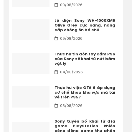
09/08/2026
Lộ diện Sony WH-1000XM6
Olive Grey cực sang, nâng
cấp chống ồn bá chủ
09/08/2026
Thực hư tin đồn tay cầm PS6
của Sony sẽ khai tử nút bấm
vật lý
04/08/2026
Thực hư việc GTA 6 áp dụng
cơ chế khóa khu vực mã tải
về trên PS5?
03/08/2026
Sony tuyên bố khai tử đĩa
game PlayStation khiến
cộng đồng game thủ phẫn