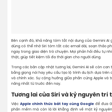
Bên cạnh đó, khả năng tóm tắt nội dung của Gemini AI giú
dùng có thể nhờ Siri tóm tắt các email dài, soạn thảo p
ngay trong giao diện trò chuyện. Mọi phản hồi đều tự n
thật, giúp tiết kiệm tối đa thời gian cho người dùng.
Trong các bản cập nhật tương lai, Gemini AI sẽ còn can t
bằng giọng nói hay yêu cầu tạo lộ trình du lịch dựa trê
và chính xác. Sự cộng hưởng giữa phần cứng Apple và trí
năng nhất từ trước đến nay.
Tương lai của Siri và kỷ nguyên trí
Việc
Apple chính thức bắt tay cùng Google
để đưa Ge
phần mềm mà còn là lời khẳng định về một kỷ nguyên 