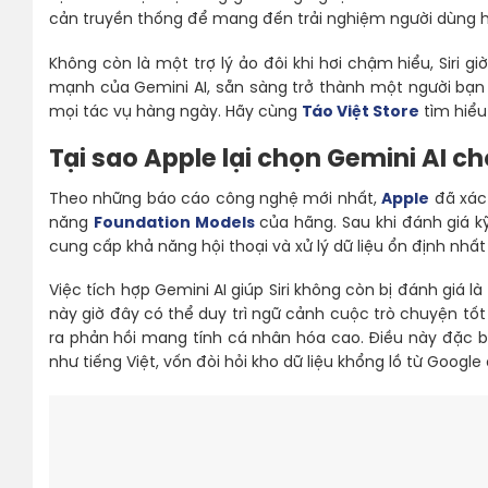
cản truyền thống để mang đến trải nghiệm người dùng 
Không còn là một trợ lý ảo đôi khi hơi chậm hiểu, Siri
mạnh của Gemini AI, sẵn sàng trở thành một người bạn 
mọi tác vụ hàng ngày. Hãy cùng
Táo Việt Store
tìm hiểu
Tại sao Apple lại chọn Gemini AI cho
Theo những báo cáo công nghệ mới nhất,
Apple
đã xác 
năng
Foundation Models
của hãng. Sau khi đánh giá k
cung cấp khả năng hội thoại và xử lý dữ liệu ổn định nhất
Việc tích hợp Gemini AI giúp Siri không còn bị đánh giá l
này giờ đây có thể duy trì ngữ cảnh cuộc trò chuyện tốt
ra phản hồi mang tính cá nhân hóa cao. Điều này đặc b
như tiếng Việt, vốn đòi hỏi kho dữ liệu khổng lồ từ Google 