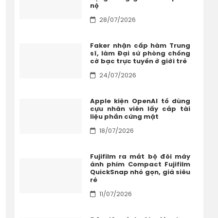
nộ
28/07/2026
Faker nhận cấp hàm Trung
sĩ, làm Đại sứ phòng chống
cờ bạc trực tuyến ở giới trẻ
24/07/2026
Apple kiện OpenAI tố dùng
cựu nhân viên lấy cắp tài
liệu phần cứng mật
18/07/2026
Fujifilm ra mắt bộ đôi máy
ảnh phim Compact Fujifilm
QuickSnap nhỏ gọn, giá siêu
rẻ
11/07/2026