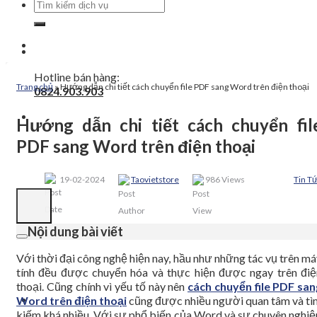
Tìm
kiếm:
Hotline bán hàng:
Trang chủ
»
Hướng dẫn chi tiết cách chuyển file PDF sang Word trên điện thoại
0824.903.903
Hướng dẫn chi tiết cách chuyển fil
PDF sang Word trên điện thoại
19-02-2024
Taovietstore
986 Views
Tin T
Nội dung bài viết
Với thời đại công nghệ hiện nay, hầu như những tác vụ trên m
tính đều được chuyển hóa và thực hiện được ngay trên điệ
thoại. Cũng chính vì yếu tố này nên
cách chuyển file PDF san
Word trên điện thoại
cũng được nhiều người quan tâm và tì
kiếm khá nhiều. Với sự phổ biến của Word và sự chuyên nghiệ