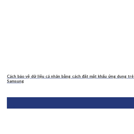
Cách bảo vệ dữ liệu cá nhân bằng cách đặt mật khẩu ứng dụng tr
Samsung
11
Th6