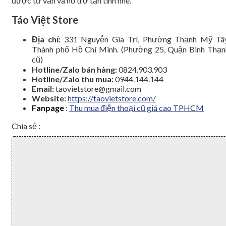
được tư vấn và hỗ trợ tận tình nhé.
Táo Việt Store
Địa chỉ:
331 Nguyễn Gia Trí, Phường Thạnh Mỹ Tây
Thành phố Hồ Chí Minh. (Phường 25, Quận Bình Thạn
cũ)
Hotline/Zalo bán hàng:
0824.903.903
Hotline/Zalo thu mua:
0944.144.144
Email:
taovietstore@gmail.com
Website:
https://taovietstore.com/
Fanpage
:
Thu mua điện thoại cũ giá cao TPHCM
Chia sẻ :