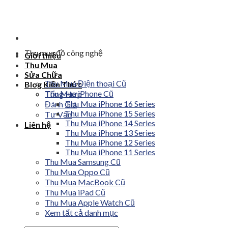
Skip
to
content
Thu mua đồ công nghệ
Giới thiệu
Thu Mua
Sửa Chữa
Thu Mua Điện thoại Cũ
Blog Kiến Thức
Thu Mua iPhone Cũ
Tổng Hợp
Thu Mua iPhone 16 Series
Đánh Giá
Thu Mua iPhone 15 Series
Tư Vấn
Thu Mua iPhone 14 Series
Liên hệ
Thu Mua iPhone 13 Series
Thu Mua iPhone 12 Series
Thu Mua iPhone 11 Series
Thu Mua Samsung Cũ
Thu Mua Oppo Cũ
Thu Mua MacBook Cũ
Thu Mua iPad Cũ
Thu Mua Apple Watch Cũ
Xem tất cả danh mục