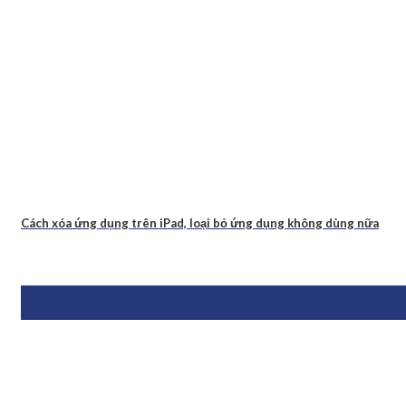
Cách xóa ứng dụng trên iPad, loại bỏ ứng dụng không dùng nữa
24
Th2