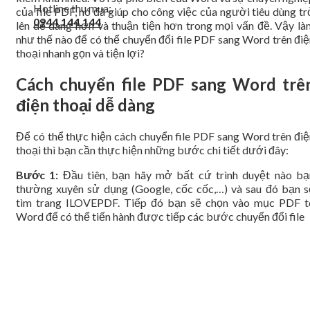
Hotline thu mua:
của file PDF, nó đã giúp cho công việc của người tiêu dùng t
0944.144.144
lên dễ dàng hơn và thuận tiện hơn trong mọi vấn đề. Vậy là
như thế nào để có thể chuyển đổi file PDF sang Word trên điệ
thoại nhanh gọn và tiện lợi?
Cách chuyển file PDF sang Word trê
điện thoại dễ dàng
Để có thể thực hiện cách chuyển file PDF sang Word trên điệ
thoại thì bạn cần thực hiện những bước chi tiết dưới đây:
Bước 1:
Đầu tiên, bạn hãy mở bất cứ trình duyệt nào bạ
thường xuyên sử dụng (Google, cốc cốc,…) và sau đó bạn s
tìm trang ILOVEPDF. Tiếp đó bạn sẽ chọn vào mục PDF t
Word để có thể tiến hành được tiếp các bước chuyển đổi file