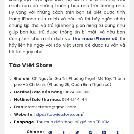
mình xem có những trường hợp như trên không nhé.
Hy vọng với những cách trên bạn sẽ biết được tình
trạng iPhone của mình và nếu có thì hãy ngăn chặn
chúng kịp thời và trả lại không gian riêng tư cũng như
giúp bạn lưu trữ được thông tin bí mật. Và nếu bạn
đang tìm cho mình dịch vụ
thu mua iPhone cũ
thì
hãy liên hệ ngay với Táo Việt Store để được tư vấn và
hỗ trợ ngay nhé.
Táo Việt Store
Địa chỉ:
331 Nguyễn Gia Trí, Phường Thạnh Mỹ Tây, Thành
phố Hồ Chí Minh. (Phường 25, Quận Bình Thạnh cũ)
Hotline/Zalo bán hàng:
0824.903.903
Hotline/Zalo thu mua:
0944.144.144
Email:
taovietstore@gmail.com
Website:
https://taovietstore.com/
Fanpage
:
Thu mua điện thoại cũ giá cao TPHCM
Chia sẻ :