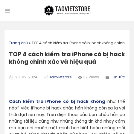
Skip
to
content
Trang chủ
»
TOP 4 cách kiểm tra iPhone có bị hack không chính xác
TOP 4 cách kiểm tra iPhone có bị hack
không chính xác và hiệu quả
20-02-2024
Taovietstore
32 Views
Tin Tức
Cách kiểm tra iPhone có bị hack không
như thế
nào? Việc iPhone bị hack chắc hẳn không còn xa lạ với
thời đại hiện nay. Trên điện thoại của bạn chắc hẳn có
những tài liệu cũng như những thông tin khá nhạy cảm
mà bạn chỉ muốn một mình bạn biết hoặc những mối