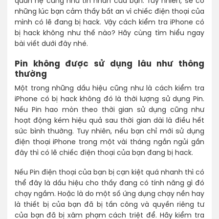
quan hệ cũng như tin nhắn của bạn. Tuy nhiên, sẽ có
những lúc bạn cảm thấy bất an vì chiếc điện thoại của
mình có lẽ đang bị hack. Vậy cách kiểm tra iPhone có
bị hack không như thế nào? Hãy cùng tìm hiểu ngay
bài viết dưới đây nhé.
Pin không được sử dụng lâu như thông
thường
Một trong những dấu hiệu cũng như là cách kiểm tra
iPhone có bị hack không đó là thời lượng sử dụng Pin.
Nếu Pin hao mòn theo thời gian sử dụng cũng như
hoạt động kém hiệu quả sau thời gian dài là điều hết
sức bình thường. Tuy nhiên, nếu bạn chỉ mới sử dụng
điện thoại iPhone trong một vài tháng ngắn ngủi gần
đây thì có lẽ chiếc điện thoại của bạn đang bị hack.
Nếu Pin điện thoại của bạn bị cạn kiệt quá nhanh thì có
thể đây là dấu hiệu cho thấy đang có tính năng gì đó
chạy ngầm. Hoặc là do một số ứng dụng chạy nền hay
là thiết bị của bạn đã bị tấn công và quyền riêng tư
của bạn đã bị xâm phạm cách triệt để. Hãy kiểm tra