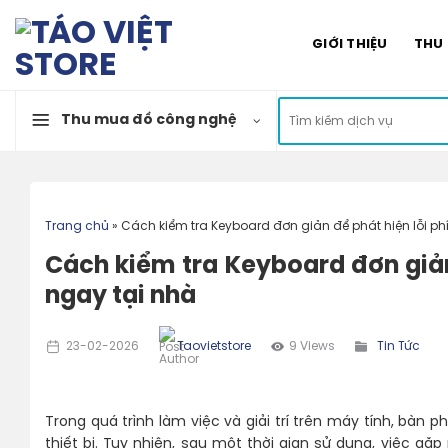
Skip
to
GIỚI THIỆU
THU
content
Tìm
Thu mua đồ công nghệ
kiếm:
Trang chủ
»
Cách kiểm tra Keyboard đơn giản để phát hiện lỗi phí
Cách kiểm tra Keyboard đơn giản 
ngay tại nhà
23-02-2026
Taovietstore
9 Views
Tin Tức
Trong quá trình làm việc và giải trí trên máy tính, bàn 
thiết bị. Tuy nhiên, sau một thời gian sử dụng, việc g