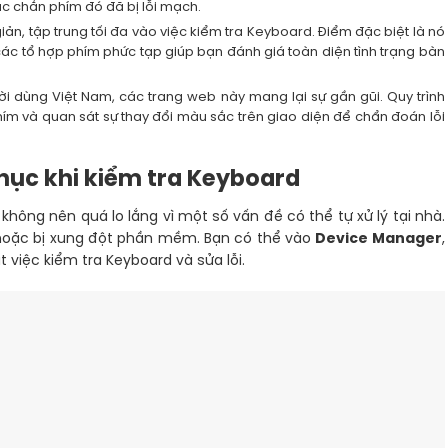
ắc chắn phím đó đã bị lỗi mạch.
giản, tập trung tối đa vào việc kiểm tra Keyboard. Điểm đặc biệt là nó
các tổ hợp phím phức tạp giúp bạn đánh giá toàn diện tình trạng bàn
ười dùng Việt Nam, các trang web này mang lại sự gần gũi. Quy trình
hím và quan sát sự thay đổi màu sắc trên giao diện để chẩn đoán lỗi
hục khi kiểm tra Keyboard
 không nên quá lo lắng vì một số vấn đề có thể tự xử lý tại nhà.
ũ hoặc bị xung đột phần mềm. Bạn có thể vào
Device Manager
,
 việc kiểm tra Keyboard và sửa lỗi.