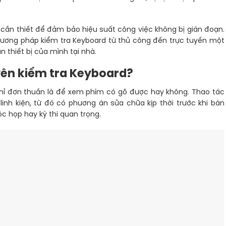
 cần thiết để đảm bảo hiệu suất công việc không bị gián đoạn.
ơng pháp kiểm tra Keyboard từ thủ công đến trực tuyến một
n thiết bị của mình tại nhà.
yên kiểm tra Keyboard?
chỉ đơn thuần là để xem phím có gõ được hay không. Thao tác
inh kiện, từ đó có phương án sửa chữa kịp thời trước khi bàn
c họp hay kỳ thi quan trọng.