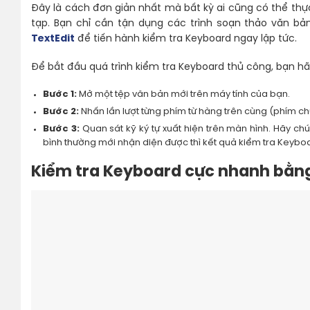
Đây là cách đơn giản nhất mà bất kỳ ai cũng có thể th
tạp. Bạn chỉ cần tận dụng các trình soạn thảo văn b
TextEdit
để tiến hành kiểm tra Keyboard ngay lập tức.
Để bắt đầu quá trình kiểm tra Keyboard thủ công, bạn h
Bước 1:
Mở một tệp văn bản mới trên máy tính của bạn.
Bước 2:
Nhấn lần lượt từng phím từ hàng trên cùng (phím c
Bước 3:
Quan sát kỹ ký tự xuất hiện trên màn hình. Hãy c
bình thường mới nhận diện được thì kết quả kiểm tra Keybo
Kiểm tra Keyboard cực nhanh bằng