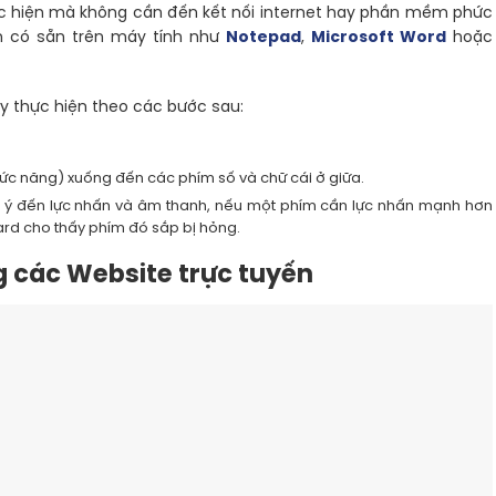
ực hiện mà không cần đến kết nối internet hay phần mềm phức
ản có sẵn trên máy tính như
Notepad
,
Microsoft Word
hoặc
ãy thực hiện theo các bước sau:
hức năng) xuống đến các phím số và chữ cái ở giữa.
hú ý đến lực nhấn và âm thanh, nếu một phím cần lực nhấn mạnh hơn
ard cho thấy phím đó sắp bị hỏng.
 các Website trực tuyến