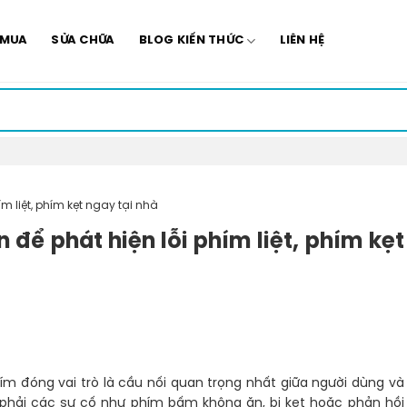
 MUA
SỬA CHỮA
BLOG KIẾN THỨC
LIÊN HỆ
m liệt, phím kẹt ngay tại nhà
để phát hiện lỗi phím liệt, phím kẹt
phím đóng vai trò là cầu nối quan trọng nhất giữa người dùng và
ặp phải các sự cố như phím bấm không ăn, bị kẹt hoặc phản hồi