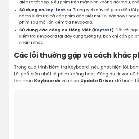
diễn ra tốt đẹp. Nếu phím trên màn hình không đổi màu, ch
Sử dụng
en.key-test.ru
: Trang web này có giao diện tối 
hỗ trợ kiểm tra cả các phím đặc biệt như Fn, Windows hay 
phím sau mỗi lần kiểm tra Keyboard.
Sử dụng các công cụ tiếng Việt (
Keytest
)
: Đối với ng
kiểm tra Keyboard tại đây cũng tương tự, bạn chỉ cần gõ p
nhanh nhất.
Các lỗi thường gặp và cách khắc p
Trong quá trình kiểm tra Keyboard, nếu phát hiện lỗi, bạn
Lỗi phổ biến nhất là phím không hoạt động do driver c
tìm mục
Keyboards
và chọn
Update Driver
để hoàn tất