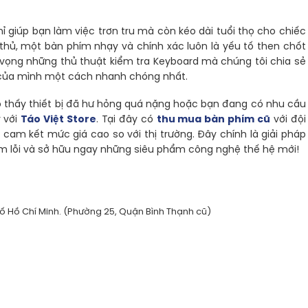
hỉ giúp bạn làm việc trơn tru mà còn kéo dài tuổi thọ cho chiếc
hủ, một bàn phím nhạy và chính xác luôn là yếu tố then chốt
 vọng những thủ thuật kiểm tra Keyboard mà chúng tôi chia sẻ
bị của mình một cách nhanh chóng nhất.
ho thấy thiết bị đã hư hỏng quá nặng hoặc bạn đang có nhu cầu
 với
Táo Việt Store
. Tại đây có
thu mua bàn phím cũ
với đội
 cam kết mức giá cao so với thị trường. Đây chính là giải pháp
ím lỗi và sở hữu ngay những siêu phẩm công nghệ thế hệ mới!
ố Hồ Chí Minh. (Phường 25, Quận Bình Thạnh cũ)