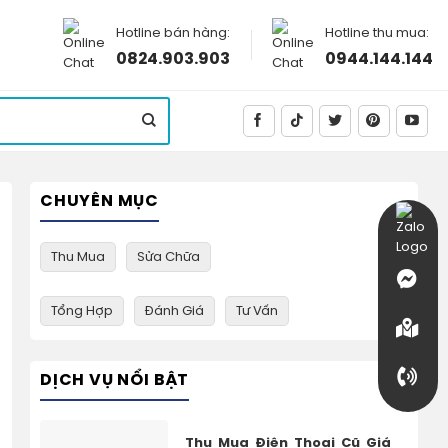
Hotline bán hàng:
Hotline thu mua:
0824.903.903
0944.144.144
CHUYÊN MỤC
Thu Mua
Sửa Chữa
Tổng Hợp
Đánh Giá
Tư Vấn
DỊCH VỤ NỔI BẬT
Thu Mua Điện Thoại Cũ Giá