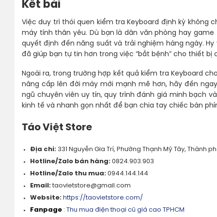
Kết bài
Việc duy trì thói quen kiểm tra Keyboard định kỳ không c
máy tính thân yêu. Dù bạn là dân văn phòng hay game t
quyết định đến năng suất và trải nghiệm hàng ngày. Hy
đã giúp bạn tự tin hơn trong việc “bắt bệnh” cho thiết 
Ngoài ra, trong trường hợp kết quả kiểm tra Keyboard c
nâng cấp lên đời máy mới mạnh mẽ hơn, hãy đến ngay
ngũ chuyên viên uy tín, quy trình đánh giá minh bạch và
kinh tế và nhanh gọn nhất để bạn chia tay chiếc bàn ph
Táo Việt Store
Địa chỉ:
331 Nguyễn Gia Trí, Phường Thạnh Mỹ Tây, Thành ph
Hotline/Zalo bán hàng:
0824.903.903
Hotline/Zalo thu mua:
0944.144.144
Email:
taovietstore@gmail.com
Website:
https://taovietstore.com/
Fanpage
:
Thu mua điện thoại cũ giá cao TPHCM