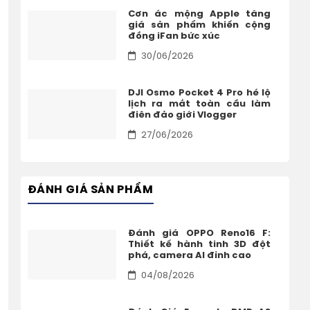
Cơn ác mộng Apple tăng
giá sản phẩm khiến cộng
đồng iFan bức xúc
30/06/2026
DJI Osmo Pocket 4 Pro hé lộ
lịch ra mắt toàn cầu làm
điên đảo giới Vlogger
27/06/2026
ĐÁNH GIÁ SẢN PHẨM
Đánh giá OPPO Reno16 F:
Thiết kế hành tinh 3D đột
phá, camera AI đỉnh cao
04/08/2026