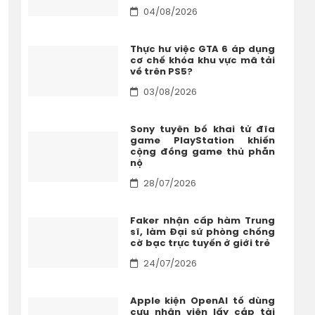
04/08/2026
Thực hư việc GTA 6 áp dụng
cơ chế khóa khu vực mã tải
về trên PS5?
03/08/2026
Sony tuyên bố khai tử đĩa
game PlayStation khiến
cộng đồng game thủ phẫn
nộ
28/07/2026
Faker nhận cấp hàm Trung
sĩ, làm Đại sứ phòng chống
cờ bạc trực tuyến ở giới trẻ
24/07/2026
Apple kiện OpenAI tố dùng
cựu nhân viên lấy cắp tài