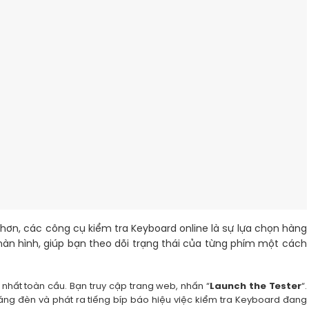
ơn, các công cụ kiểm tra Keyboard online là sự lựa chọn hàng
n hình, giúp bạn theo dõi trạng thái của từng phím một cách
 nhất toàn cầu. Bạn truy cập trang web, nhấn “
Launch the Tester
“.
sáng đèn và phát ra tiếng bíp báo hiệu việc kiểm tra Keyboard đang