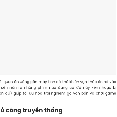
ói quen ăn uống gần máy tính có thể khiến vụn thức ăn rơi vào
ạn sẽ nhận ra những phím nào đang có độ nảy kém hoặc bị
ận đủ) giúp tối ưu hóa trải nghiệm gõ văn bản và chơi game
hủ công truyền thống