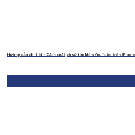
Hướng dẫn chi tiết – Cách xoá lịch sử tìm kiếm YouTube trên iPhone
10
Th2