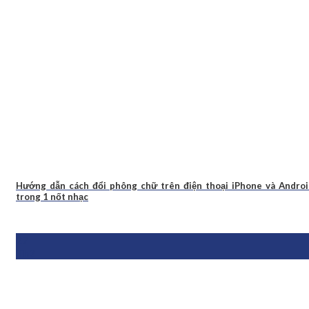
Hướng dẫn cách đổi phông chữ trên điện thoại iPhone và Andro
trong 1 nốt nhạc
27
Th2