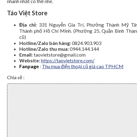
nhanh nhất có thể nhé.
Táo Việt Store
Địa chỉ:
331 Nguyễn Gia Trí, Phường Thạnh Mỹ Tây
Thành phố Hồ Chí Minh. (Phường 25, Quận Bình Thạn
cũ)
Hotline/Zalo bán hàng:
0824.903.903
Hotline/Zalo thu mua:
0944.144.144
Email:
taovietstore@gmail.com
Website:
https://taovietstore.com/
Fanpage
:
Thu mua điện thoại cũ giá cao TPHCM
Chia sẻ :