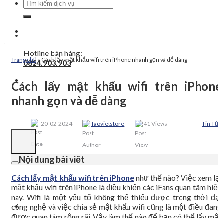
Tìm
kiếm:
Hotline bán hàng:
Trang chủ
»
Cách lấy mật khẩu wifi trên iPhone nhanh gọn và dễ dàng
0824.903.903
Cách lấy mật khẩu wifi trên iPhon
nhanh gọn và dễ dàng
20-02-2024
Taovietstore
41 Views
Tin T
Nội dung bài viết
Cách lấy mật khẩu wifi trên iPhone
như thế nào? Việc xem lạ
mật khẩu wifi trên iPhone là điều khiến các iFans quan tâm hi
nay. Wifi là một yếu tố không thể thiếu được trong thời đạ
công nghệ và việc chia sẻ mật khẩu wifi cũng là một điều đan
được quan tâm rộng rãi. Vậy làm thế nào để bạn có thể lấy mậ