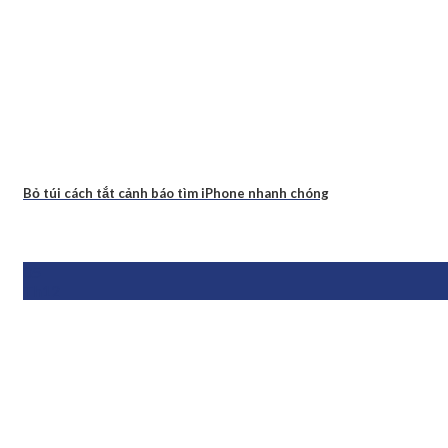
Bỏ túi cách tắt cảnh báo tìm iPhone nhanh chóng
05
Th12