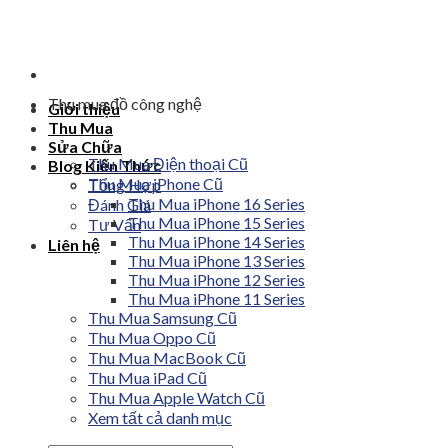
Skip
to
content
Thu mua đồ công nghệ
Giới thiệu
Thu Mua
Sửa Chữa
Thu Mua Điện thoại Cũ
Blog Kiến Thức
Thu Mua iPhone Cũ
Tổng Hợp
Thu Mua iPhone 16 Series
Đánh Giá
Thu Mua iPhone 15 Series
Tư Vấn
Thu Mua iPhone 14 Series
Liên hệ
Thu Mua iPhone 13 Series
Thu Mua iPhone 12 Series
Thu Mua iPhone 11 Series
Thu Mua Samsung Cũ
Thu Mua Oppo Cũ
Thu Mua MacBook Cũ
Thu Mua iPad Cũ
Thu Mua Apple Watch Cũ
Xem tất cả danh mục