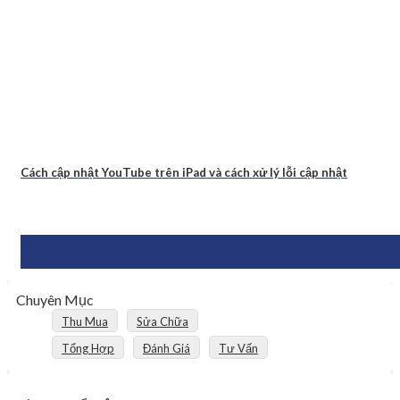
Cách cập nhật YouTube trên iPad và cách xử lý lỗi cập nhật
15
Th12
Chuyên Mục
Thu Mua
Sửa Chữa
Tổng Hợp
Đánh Giá
Tư Vấn