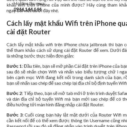
Hotline thu mua:
khẩu wifi trên iPhone của mình được? Hãy cùng tham khả
0944.144.144
ngay bài viết dưới đây nhé.
Cách lấy mật khẩu Wifi trên iPhone qu
cài đặt Router
Cách lấy mật khẩu wifi trên iPhone chưa jailbreak thì bạn c
thể tham khảo cách sử dụng cài đặt Router để xem. Dưới đâ
là những bước thực hiện đơn giản:
Bước 1
: Đầu tiên, bạn sẽ mở phần Cài đặt trên iPhone của bạ
sau đó sẽ nhấn chọn Wifi và nhấn vào biểu tượng chữ i nga
bên cạnh mục Wifi đang kết nối trong danh sách của bạn, rồ
bạn sẽ nhấn sao chép để sao chép lại địa chỉ bộ định tuyến Wifi
Bước 2
: Tiếp theo, bạn sẽ mở tab mới ở trên trình duyệt Safa
và dán địa chỉ bộ tuyến Wifi mà bạn mới sao chép để có th
điều hướng tới màn hình đăng nhập cài đặt Router.
Bước 3
: Cuối cùng bạn hãy lật mặt dưới của Router Wifi m
cần kết nối để có thể xem được thông tin Username cũng nh
Password rồi sau đó sẽ đăng nhập vào trình duyệt trên iPhon