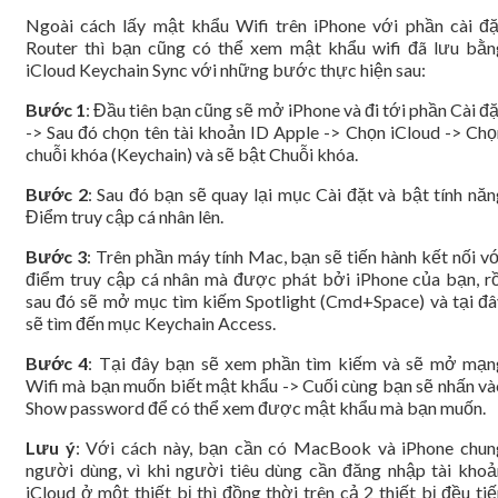
Ngoài cách lấy mật khẩu Wifi trên iPhone với phần cài đặ
Router thì bạn cũng có thể xem mật khẩu wifi đã lưu bằn
iCloud Keychain Sync với những bước thực hiện sau:
Bước 1
: Đầu tiên bạn cũng sẽ mở iPhone và đi tới phần Cài đ
-> Sau đó chọn tên tài khoản ID Apple -> Chọn iCloud -> Chọ
chuỗi khóa (Keychain) và sẽ bật Chuỗi khóa.
Bước 2
: Sau đó bạn sẽ quay lại mục Cài đặt và bật tính năn
Điểm truy cập cá nhân lên.
Bước 3
: Trên phần máy tính Mac, bạn sẽ tiến hành kết nối v
điểm truy cập cá nhân mà được phát bởi iPhone của bạn, rồ
sau đó sẽ mở mục tìm kiếm Spotlight (Cmd+Space) và tại đâ
sẽ tìm đến mục Keychain Access.
Bước 4
: Tại đây bạn sẽ xem phần tìm kiếm và sẽ mở mạn
Wifi mà bạn muốn biết mật khẩu -> Cuối cùng bạn sẽ nhấn và
Show password để có thể xem được mật khẩu mà bạn muốn.
Lưu ý
: Với cách này, bạn cần có MacBook và iPhone chun
người dùng, vì khi người tiêu dùng cần đăng nhập tài khoả
iCloud ở một thiết bị thì đồng thời trên cả 2 thiết bị đều ti