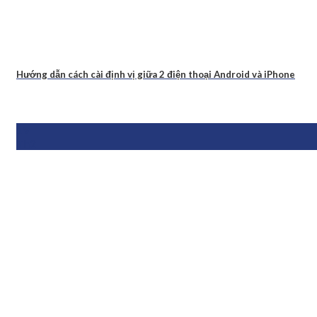
Hướng dẫn cách cài định vị giữa 2 điện thoại Android và iPhone
19
Th2