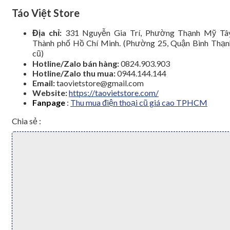
Táo Việt Store
Địa chỉ:
331 Nguyễn Gia Trí, Phường Thạnh Mỹ Tây
Thành phố Hồ Chí Minh. (Phường 25, Quận Bình Thạn
cũ)
Hotline/Zalo bán hàng:
0824.903.903
Hotline/Zalo thu mua:
0944.144.144
Email:
taovietstore@gmail.com
Website:
https://taovietstore.com/
Fanpage
:
Thu mua điện thoại cũ giá cao TPHCM
Chia sẻ :