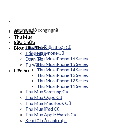
Skip
to
content
Thu mua đồ công nghệ
Giới thiệu
Thu Mua
Sửa Chữa
Thu Mua Điện thoại Cũ
Blog Kiến Thức
Thu Mua iPhone Cũ
Tổng Hợp
Thu Mua iPhone 16 Series
Đánh Giá
Thu Mua iPhone 15 Series
Tư Vấn
Thu Mua iPhone 14 Series
Liên hệ
Thu Mua iPhone 13 Series
Thu Mua iPhone 12 Series
Thu Mua iPhone 11 Series
Thu Mua Samsung Cũ
Thu Mua Oppo Cũ
Thu Mua MacBook Cũ
Thu Mua iPad Cũ
Thu Mua Apple Watch Cũ
Xem tất cả danh mục