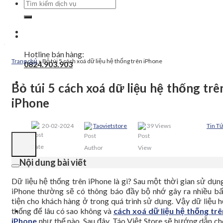
Tìm
kiếm:
Hotline bán hàng:
Trang chủ
»
Bỏ túi 5 cách xoá dữ liệu hệ thống trên iPhone
0824.903.903
Bỏ túi 5 cách xoá dữ liệu hệ thống trê
iPhone
20-02-2024
Taovietstore
39 Views
Tin T
Nội dung bài viết
Dữ liệu hệ thống trên iPhone là gì? Sau một thời gian sử dụn
iPhone thường sẽ có thông báo đầy bộ nhớ gây ra nhiều bấ
tiện cho khách hàng ở trong quá trình sử dụng. Vậy dữ liệu h
thống để lâu có sao không và
cách xoá dữ liệu hệ thống trê
iPhone
như thế nào. Sau đây, Táo Việt Store sẽ hướng dẫn ch