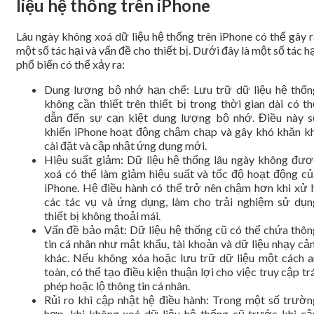
liệu hệ thống trên iPhone
Lâu ngày không xoá dữ liệu hệ thống trên iPhone có thể gây r
một số tác hại và vấn đề cho thiết bị. Dưới đây là một số tác h
phổ biến có thể xảy ra:
Dung lượng bộ nhớ hạn chế: Lưu trữ dữ liệu hệ thốn
không cần thiết trên thiết bị trong thời gian dài có th
dẫn đến sự cạn kiệt dung lượng bộ nhớ. Điều này s
khiến iPhone hoạt động chậm chạp và gây khó khăn kh
cài đặt và cập nhật ứng dụng mới.
Hiệu suất giảm: Dữ liệu hệ thống lâu ngày không đượ
xoá có thể làm giảm hiệu suất và tốc độ hoạt động củ
iPhone. Hệ điều hành có thể trở nên chậm hơn khi xử l
các tác vụ và ứng dụng, làm cho trải nghiệm sử dụn
thiết bị không thoải mái.
Vấn đề bảo mật: Dữ liệu hệ thống cũ có thể chứa thôn
tin cá nhân như mật khẩu, tài khoản và dữ liệu nhạy cả
khác. Nếu không xóa hoặc lưu trữ dữ liệu một cách a
toàn, có thể tạo điều kiện thuận lợi cho việc truy cập tr
phép hoặc lộ thông tin cá nhân.
Rủi ro khi cập nhật hệ điều hành: Trong một số trườn
hợp, khi không xoá dữ liệu hệ thống cũ trước khi cậ