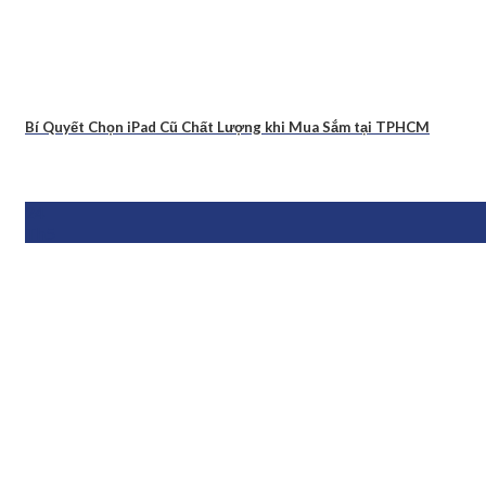
Bí Quyết Chọn iPad Cũ Chất Lượng khi Mua Sắm tại TPHCM
24
Th5