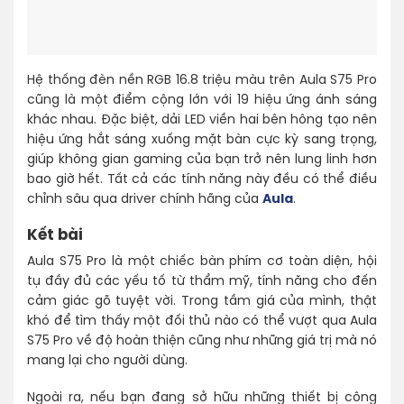
Hệ thống đèn nền RGB 16.8 triệu màu trên Aula S75 Pro
cũng là một điểm cộng lớn với 19 hiệu ứng ánh sáng
khác nhau. Đặc biệt, dải LED viền hai bên hông tạo nên
hiệu ứng hắt sáng xuống mặt bàn cực kỳ sang trọng,
giúp không gian gaming của bạn trở nên lung linh hơn
bao giờ hết. Tất cả các tính năng này đều có thể điều
chỉnh sâu qua driver chính hãng của
Aula
.
Kết bài
Aula S75 Pro là một chiếc bàn phím cơ toàn diện, hội
tụ đầy đủ các yếu tố từ thẩm mỹ, tính năng cho đến
cảm giác gõ tuyệt vời. Trong tầm giá của mình, thật
khó để tìm thấy một đối thủ nào có thể vượt qua Aula
S75 Pro về độ hoàn thiện cũng như những giá trị mà nó
mang lại cho người dùng.
Ngoài ra, nếu bạn đang sở hữu những thiết bị công