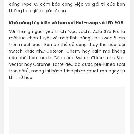
cổng Type-C, đảm bảo công việc và giải trí của bạn
không bao giờ bị gián đoạn.
Khả năng tùy biến vô hạn với Hot-swap và LED RGB
Với những người yêu thích “vọc vạch”, Aula S75 Pro là
một lựa chọn tuyệt vời nhờ tính năng Hot-swap 5-pin
trên mạch xuôi. Bạn có thể dễ dàng thay thế các loại
Switch khác như Gateron, Cherry hay Kailh mà không
cần phải hàn mạch. Các dòng Switch đi kèm như Star
Vector hay Caramel Latte đều đã được pre-lubed (bôi
trơn sẵn), mang lại hành trình phím mượt mà ngay từ
khi mở hộp.