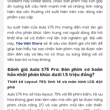
Gradient hay Stellar Black, chiếc bàn phím này còn gây
ấn tượng bởi cấu hình mạnh mẽ và những tính năng
hiện đại vốn thường chỉ xuất hiện trên các dòng sản
phẩm cao cấp.
Sự xuất hiện của Aula S75 Pro mang đến một làn gió
mới cho phân khúc tầm trung, nơi người dùng đòi hỏi
khắt khe về cả thẩm mỹ lẫn trải nghiệm gõ. Bài viết
này,
Táo Việt Store
sẽ đi sâu vào đánh giá chi tiết để
giúp bạn hiểu tại sao chiếc bàn phím này lại được săn
đón đến vậy và liệu nó có thực sự xứng đáng với số
tiền bạn bỏ ra hay không.
Đánh giá Aula S75 Pro: Bàn phím cơ hoàn
hảo nhất phân khúc dưới 1.5 triệu đồng?
Thiết kế Layout 75% tinh tế và màn hình LCD đột
phá
Aula S75 Pro sở hữu layout 75% với 80 phím bấm, tối ưu
hóa không gian bàn làm việc mà vẫn giữ lại được hàng
phím chức năng (F) và các phím mũi tên cần thiết.