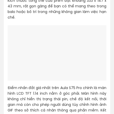
Kích thước tổng thể của phím đạt khoảng 333 x 147 x
43 mm, rất gọn gàng để bạn có thể mang theo trong
balo hoặc bố trí trong những không gian làm việc hạn
chế.
Điểm nhấn đắt giá nhất trên Aula S75 Pro chính là màn
hình LCD TFT 1.14 inch nằm ở góc phải. Màn hình này
không chỉ hiển thị trạng thái pin, chế độ kết nối, thời
gian mà còn cho phép người dùng tùy chỉnh hình ảnh
GIF theo sở thích cá nhân thông qua phần mềm. Kết