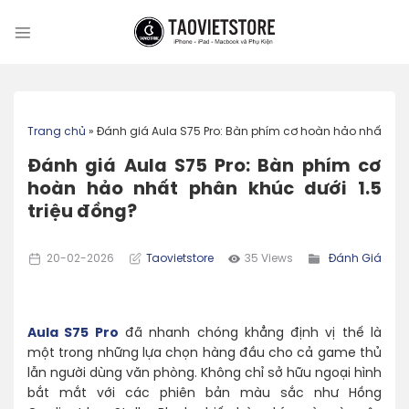
Skip
to
content
Trang chủ
»
Đánh giá Aula S75 Pro: Bàn phím cơ hoàn hảo nhất phân
Đánh giá Aula S75 Pro: Bàn phím cơ
hoàn hảo nhất phân khúc dưới 1.5
triệu đồng?
20-02-2026
Taovietstore
35 Views
Đánh Giá
Aula S75 Pro
đã nhanh chóng khẳng định vị thế là
một trong những lựa chọn hàng đầu cho cả game thủ
lẫn người dùng văn phòng. Không chỉ sở hữu ngoại hình
bắt mắt với các phiên bản màu sắc như Hồng