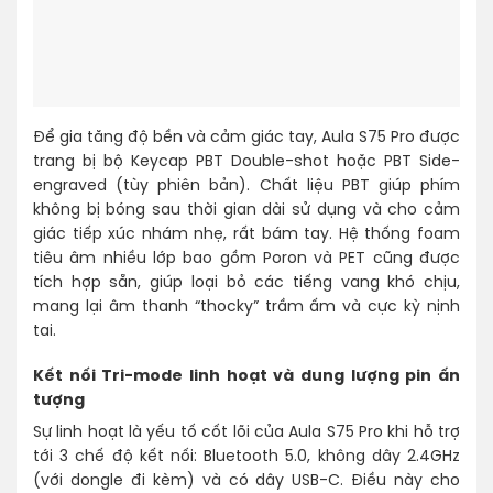
Để gia tăng độ bền và cảm giác tay, Aula S75 Pro được
trang bị bộ Keycap PBT Double-shot hoặc PBT Side-
engraved (tùy phiên bản). Chất liệu PBT giúp phím
không bị bóng sau thời gian dài sử dụng và cho cảm
giác tiếp xúc nhám nhẹ, rất bám tay. Hệ thống foam
tiêu âm nhiều lớp bao gồm Poron và PET cũng được
tích hợp sẵn, giúp loại bỏ các tiếng vang khó chịu,
mang lại âm thanh “thocky” trầm ấm và cực kỳ nịnh
tai.
Kết nối Tri-mode linh hoạt và dung lượng pin ấn
tượng
Sự linh hoạt là yếu tố cốt lõi của Aula S75 Pro khi hỗ trợ
tới 3 chế độ kết nối: Bluetooth 5.0, không dây 2.4GHz
(với dongle đi kèm) và có dây USB-C. Điều này cho