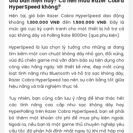
Giá bán hiện nay? Có nên mua Razer Cobra
HyperSpeed không?
Hiện tại, giá bán Razer Cobra HyperSpeed dao động
khoảng
1.300.000 VNĐ
đến
1.500.000 VNĐ
. Đây là
mức giá cực kỳ cạnh tranh cho một thiết bị hỗ trợ cả
sạc không dây và Polling Rate 8000Hz (qua phụ kiện).
HyperSpeed là lựa chọn lý tưởng cho những ai đang
tìm kiếm một con chuột không dây nhỏ gọn, đối xứng,
vừa đủ chiến game mà vẫn đảm bảo sự tiện dụng cho
công việc hằng ngày. Với thiết kế nhẹ, đẹp mắt cùng
loạt tính năng như Bluetooth và hỗ trợ sạc không dây,
Razer Cobra HyperSpeed tạo nên sự cân bằng tốt giữa
hiệu năng và trải nghiệm thực tế.
Tuy nhiên, bạn cũng cần lưu ý rằng để khai thác hết
các tính năng cao cấp như sạc không dây hay
HyperPolling trên Razer Cobra HyperSpeed, bạn sẽ phải
bỏ thêm một khoản chi phí để mua phụ kiện ngoài.
Ngoài ra, nếu bạn là một game thủ chuyên nghiệp yêu
cầu tốc độ phản hồi đỉnh nhất ngay từ khi mở hộp mà