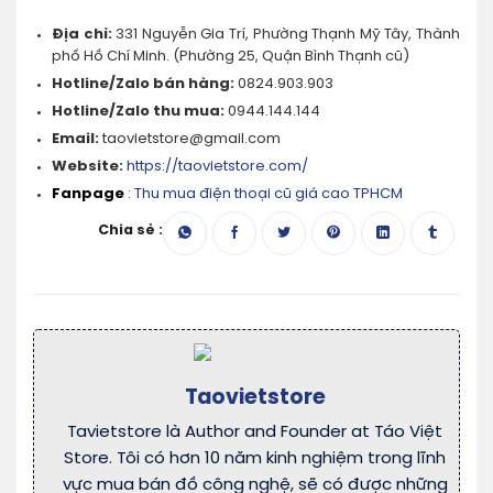
Địa chỉ:
331 Nguyễn Gia Trí, Phường Thạnh Mỹ Tây, Thành
phố Hồ Chí Minh. (Phường 25, Quận Bình Thạnh cũ)
Hotline/Zalo bán hàng:
0824.903.903
Hotline/Zalo thu mua:
0944.144.144
Email:
taovietstore@gmail.com
Website:
https://taovietstore.com/
Fanpage
:
Thu mua điện thoại cũ giá cao TPHCM
Chia sẻ :
Taovietstore
Tavietstore là Author and Founder at Táo Việt
Store. Tôi có hơn 10 năm kinh nghiệm trong lĩnh
vực mua bán đồ công nghệ, sẽ có được những