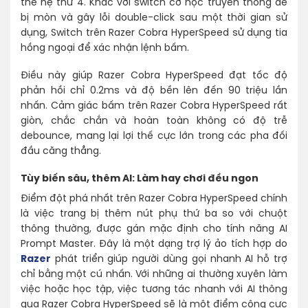
thế hệ thứ 4. Khác với switch cơ học truyền thống dễ
bị mòn và gây lỗi double-click sau một thời gian sử
dụng, Switch trên Razer Cobra HyperSpeed sử dụng tia
hồng ngoại để xác nhận lệnh bấm.
Điều này giúp Razer Cobra HyperSpeed đạt tốc độ
phản hồi chỉ 0.2ms và độ bền lên đến 90 triệu lần
nhấn. Cảm giác bấm trên Razer Cobra HyperSpeed rất
giòn, chắc chắn và hoàn toàn không có độ trễ
debounce, mang lại lợi thế cực lớn trong các pha đối
đầu căng thẳng.
Tùy biến sâu, thêm AI: Làm hay chơi đều ngon
Điểm đột phá nhất trên Razer Cobra HyperSpeed chính
là việc trang bị thêm nút phụ thứ ba so với chuột
thông thường, được gán mặc định cho tính năng AI
Prompt Master. Đây là một dạng trợ lý ảo tích hợp do
Razer
phát triển giúp người dùng gọi nhanh AI hỗ trợ
chỉ bằng một cú nhấn. Với những ai thường xuyên làm
việc hoặc học tập, việc tương tác nhanh với AI thông
qua Razer Cobra HyperSpeed sẽ là một điểm cộng cực