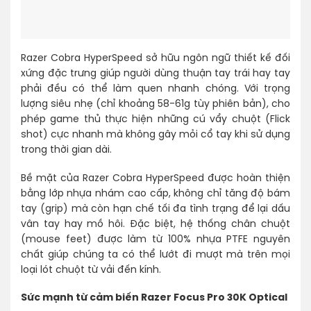
Razer Cobra HyperSpeed sở hữu ngôn ngữ thiết kế đối
xứng đặc trưng giúp người dùng thuận tay trái hay tay
phải đều có thể làm quen nhanh chóng. Với trọng
lượng siêu nhẹ (chỉ khoảng 58-61g tùy phiên bản), cho
phép game thủ thực hiện những cú vẩy chuột (Flick
shot) cực nhanh mà không gây mỏi cổ tay khi sử dụng
trong thời gian dài.
Bề mặt của Razer Cobra HyperSpeed được hoàn thiện
bằng lớp nhựa nhám cao cấp, không chỉ tăng độ bám
tay (grip) mà còn hạn chế tối đa tình trạng để lại dấu
vân tay hay mồ hôi. Đặc biệt, hệ thống chân chuột
(mouse feet) được làm từ 100% nhựa PTFE nguyên
chất giúp chúng ta có thể lướt đi mượt mà trên mọi
loại lót chuột từ vải đến kính.
Sức mạnh từ cảm biến Razer Focus Pro 30K Optical