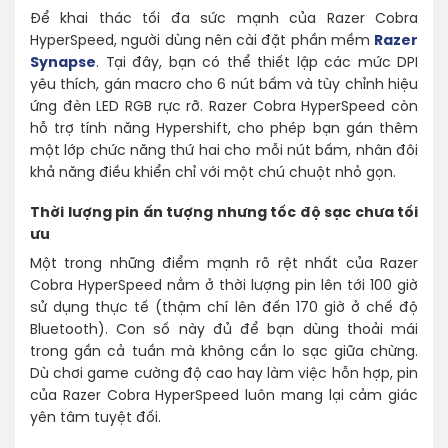
Để khai thác tối đa sức mạnh của Razer Cobra
HyperSpeed, người dùng nên cài đặt phần mềm
Razer
Synapse
. Tại đây, bạn có thể thiết lập các mức DPI
yêu thích, gán macro cho 6 nút bấm và tùy chỉnh hiệu
ứng đèn LED RGB rực rỡ. Razer Cobra HyperSpeed còn
hỗ trợ tính năng Hypershift, cho phép bạn gán thêm
một lớp chức năng thứ hai cho mỗi nút bấm, nhân đôi
khả năng điều khiển chỉ với một chú chuột nhỏ gọn.
Thời lượng pin ấn tượng nhưng tốc độ sạc chưa tối
ưu
Một trong những điểm mạnh rõ rệt nhất của Razer
Cobra HyperSpeed nằm ở thời lượng pin lên tới 100 giờ
sử dụng thực tế (thậm chí lên đến 170 giờ ở chế độ
Bluetooth). Con số này đủ để bạn dùng thoải mái
trong gần cả tuần mà không cần lo sạc giữa chừng.
Dù chơi game cường độ cao hay làm việc hỗn hợp, pin
của Razer Cobra HyperSpeed luôn mang lại cảm giác
yên tâm tuyệt đối.