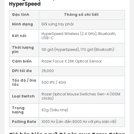
HyperSpeed
Đặc tính
Thông số chi tiết
Hình dạng
Đối xứng tay phải
HyperSpeed Wireless (2.4 GHz), Bluetooth,
Kết nối
USB-C
Thời lượng
110 giờ (HyperSpeed), 170 giờ (Bluetooth)
pin
Cảm biến
Razer Focus X 26K Optical Sensor
DPI tối đa
26,000
Tốc độ / Gia
500 IPS / 40G
tốc
Razer Optical Mouse Switches Gen-4 (100M
Loại Switch
clicks)
Trọng
62g (Siêu nhẹ)
lượng
Polling Rate
1000 Hz (Lên đến 8000 Hz với phụ kiện rời)