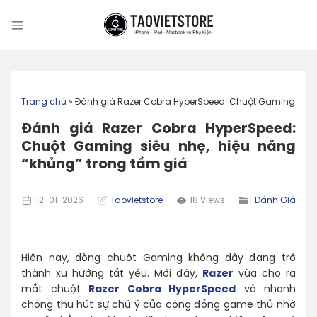
Skip
to
content
Trang chủ
»
Đánh giá Razer Cobra HyperSpeed: Chuột Gaming siêu 
Đánh giá Razer Cobra HyperSpeed:
Chuột Gaming siêu nhẹ, hiệu năng
“khủng” trong tầm giá
12-01-2026
Taovietstore
18 Views
Đánh Giá
Hiện nay, dòng chuột Gaming không dây đang trở
thành xu hướng tất yếu. Mới đây,
Razer
vừa cho ra
mắt chuột
Razer Cobra HyperSpeed
và nhanh
chóng thu hút sự chú ý của cộng đồng game thủ nhờ