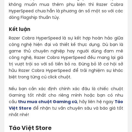
không muốn mua thêm phụ kiện thì Razer Cobra
HyperSpeed chưa hẳn là phương án số một so với các
dòng Flagship thuần túy.
Kết luận
Razer Cobra HyperSpeed là sự kết hợp hoàn hảo giữa
công nghệ hiện đại và thiết kế thực dụng. Dù bạn là
game thủ chuyên nghiệp hay người dùng đam mê
công nghệ, Razer Cobra HyperSpeed đều mang lại giá
trị vượt trội so với số tiền bỏ ra. Đừng bỏ lỡ cơ hội sở
hữu Razer Cobra HyperSpeed để trải nghiệm sự khác
biệt trong từng cú click chuột.
Nếu bạn cần xác định chính xác đâu là chiếc chuột
Gaming tốt nhất cho riêng mình hoặc bạn có nhu
cầu
thu mua chuột Gaming cũ
, hãy liên hệ ngay
Táo
Việt Store
để nhận tư vấn chuyên sâu và báo giá tốt
nhất nhé!
Táo Việt Store