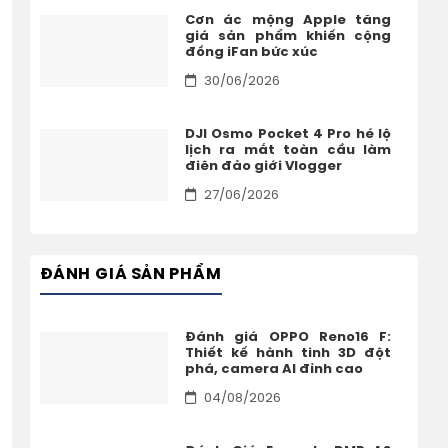
Cơn ác mộng Apple tăng
giá sản phẩm khiến cộng
đồng iFan bức xúc
30/06/2026
DJI Osmo Pocket 4 Pro hé lộ
lịch ra mắt toàn cầu làm
điên đảo giới Vlogger
27/06/2026
ĐÁNH GIÁ SẢN PHẨM
Đánh giá OPPO Reno16 F:
Thiết kế hành tinh 3D đột
phá, camera AI đỉnh cao
04/08/2026