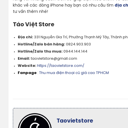
khác về các dòng iPhone hay bạn có nhu cầu tìm
địa ch
tư vấn thêm nhé!
Táo Việt Store
Địa chỉ:
331 Nguyễn Gia Trí, Phường Thạnh Mỹ Tây, Thành ph
Hotline/Zalo bán hàng:
0824.903.903
Hotline/Zalo thu mua:
0944.144.144
Email:
taovietstore@gmail.com
Website:
https://taovietstore.com/
Fanpage
:
Thu mua điện thoại cũ giá cao TPHCM
Taovietstore