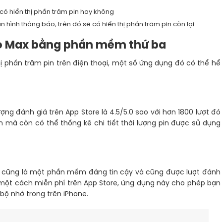
 có hiển thị phần trăm pin hay không
n hình thông báo, trên đó sẽ có hiển thị phần trăm pin còn lại
Pro Max bằng phần mềm thứ ba
 phần trăm pin trên điện thoại, một số ứng dụng đó có thể hể
g đánh giá trên App Store là 4.5/5.0 sao với hơn 1800 lượt đó
n mà còn có thể thống kê chi tiết thời lượng pin được sử dụng
Pro cũng là một phần mềm đáng tin cậy và cũng được lượt đánh
một cách miễn phí trên App Store, ứng dụng này cho phép bạn
bộ nhớ trong trên iPhone.