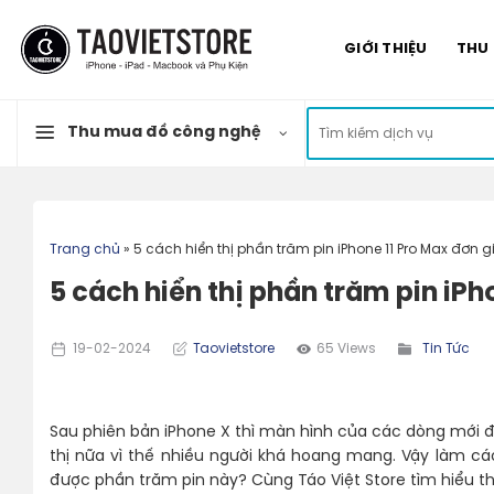
Skip
to
GIỚI THIỆU
THU
content
Tìm
Thu mua đồ công nghệ
kiếm:
Trang chủ
»
5 cách hiển thị phần trăm pin iPhone 11 Pro Max đơn g
5 cách hiển thị phần trăm pin iPh
19-02-2024
Taovietstore
65 Views
Tin Tức
Sau phiên bản iPhone X thì màn hình của các dòng mới đã
thị nữa vì thế nhiều người khá hoang mang. Vậy làm c
được phần trăm pin này? Cùng Táo Việt Store tìm hiểu t