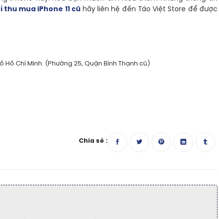
ỉ thu mua iPhone 11 cũ
hãy liên hệ đến Táo Việt Store để được
ố Hồ Chí Minh. (Phường 25, Quận Bình Thạnh cũ)
Chia sẻ :