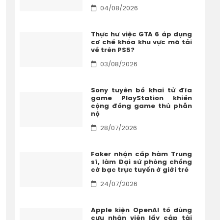
04/08/2026
Thực hư việc GTA 6 áp dụng
cơ chế khóa khu vực mã tải
về trên PS5?
03/08/2026
Sony tuyên bố khai tử đĩa
game PlayStation khiến
cộng đồng game thủ phẫn
nộ
28/07/2026
Faker nhận cấp hàm Trung
sĩ, làm Đại sứ phòng chống
cờ bạc trực tuyến ở giới trẻ
24/07/2026
Apple kiện OpenAI tố dùng
cựu nhân viên lấy cắp tài