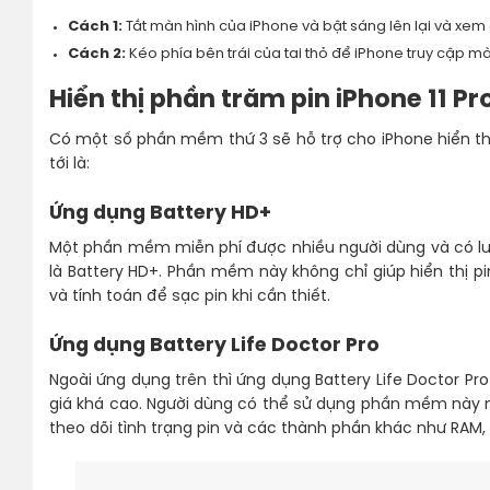
Cách 1:
Tắt màn hình của iPhone và bật sáng lên lại và xem
Cách 2:
Kéo phía bên trái của tai thỏ để iPhone truy cập mà
Hiển thị phần trăm pin iPhone 11 
Có một số phần mềm thứ 3 sẽ hỗ trợ cho iPhone hiển thị
tới là:
Ứng dụng Battery HD+
Một phần mềm miễn phí được nhiều người dùng và có lượn
là Battery HD+. Phần mềm này không chỉ giúp hiển thị pi
và tính toán để sạc pin khi cần thiết.
Ứng dụng Battery Life Doctor Pro
Ngoài ứng dụng trên thì ứng dụng Battery Life Doctor 
giá khá cao. Người dùng có thể sử dụng phần mềm này 
theo dõi tình trạng pin và các thành phần khác như RAM, 