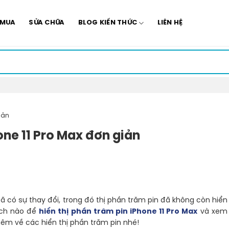
 MUA
SỬA CHỮA
BLOG KIẾN THỨC
LIÊN HỆ
iản
one 11 Pro Max đơn giản
 có sự thay đổi, trong đó thị phần trăm pin đã không còn hiển
ách nào để
hiển thị phần trăm pin iPhone 11 Pro Max
và xem
hêm về các hiển thị phần trăm pin nhé!