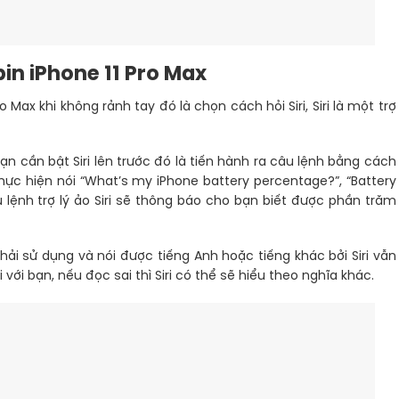
pin iPhone 11 Pro Max
 Max khi không rảnh tay đó là chọn cách hỏi Siri, Siri là một trợ
bạn cần bật Siri lên trước đó là tiến hành ra câu lệnh bằng cách
 thực hiện nói “What’s my iPhone battery percentage?”, “Battery
 lệnh trợ lý ảo Siri sẽ thông báo cho bạn biết được phần trăm
ải sử dụng và nói được tiếng Anh hoặc tiếng khác bởi Siri vẫn
 với bạn, nếu đọc sai thì Siri có thể sẽ hiểu theo nghĩa khác.