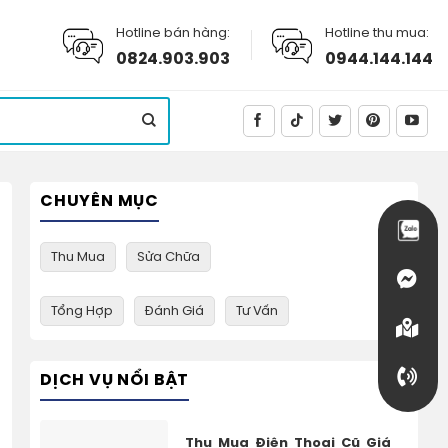
Hotline bán hàng:
Hotline thu mua:
0824.903.903
0944.144.144
CHUYÊN MỤC
Thu Mua
Sửa Chữa
Tổng Hợp
Đánh Giá
Tư Vấn
DỊCH VỤ NỔI BẬT
Thu Mua Điện Thoại Cũ Giá