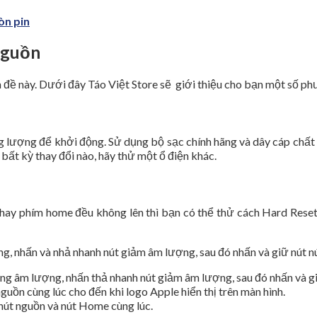
òn pin
nguồn
n đề này. Dưới đây Táo Việt Store sẽ giới thiệu cho bạn một số p
 lượng để khởi động. Sử dụng bộ sạc chính hãng và dây cáp chất l
ất kỳ thay đổi nào, hãy thử một ổ điện khác.
hay phím home đều không lên thì bạn có thể thử cách Hard Reset 
, nhấn và nhả nhanh nút giảm âm lượng, sau đó nhấn và giữ nút nút
ăng âm lượng, nhấn thả nhanh nút giảm âm lượng, sau đó nhấn và gi
uồn cùng lúc cho đến khi logo Apple hiển thị trên màn hình.
 nút nguồn và nút Home cùng lúc.