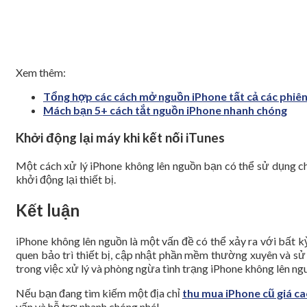
Xem thêm:
Tổng hợp các cách mở nguồn iPhone tất cả các phiê
Mách bạn 5+ cách tắt nguồn iPhone nhanh chóng
Khởi động lại máy khi kết nối iTunes
Một cách xử lý iPhone không lên nguồn bạn có thể sử dụng chín
khởi động lại thiết bị.
Kết luận
iPhone không lên nguồn là một vấn đề có thể xảy ra với bất kỳ
quen bảo trì thiết bị, cập nhật phần mềm thường xuyên và sử 
trong việc xử lý và phòng ngừa tình trạng iPhone không lên ng
Nếu bạn đang tìm kiếm một địa chỉ
thu mua iPhone cũ giá 
vấn và hỗ trợ nhanh chóng nhé!