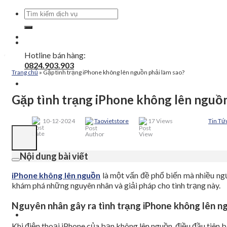
Tìm
kiếm:
Hotline bán hàng:
0824.903.903
Trang chủ
»
Gặp tình trạng iPhone không lên nguồn phải làm sao?
Gặp tình trạng iPhone không lên nguồn
10-12-2024
Taovietstore
17 Views
Tin Tứ
Nội dung bài viết
iPhone không lên nguồn
là một vấn đề phổ biến mà nhiều ngư
khám phá những nguyên nhân và giải pháp cho tình trạng này.
Nguyên nhân gây ra tình trạng iPhone không lên n
Khi điện thoại iPhone của bạn không lên nguồn, điều đầu tiên b