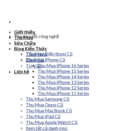
Skip
to
content
Giới thiệu
Thu mua đồ công nghệ
Thu Mua
Sửa Chữa
Blog Kiến Thức
Thu Mua Điện thoại Cũ
Tổng Hợp
Thu Mua iPhone Cũ
Đánh Giá
Thu Mua iPhone 16 Series
Tư Vấn
Thu Mua iPhone 15 Series
Liên hệ
Thu Mua iPhone 14 Series
Thu Mua iPhone 13 Series
Thu Mua iPhone 12 Series
Thu Mua iPhone 11 Series
Thu Mua Samsung Cũ
Thu Mua Oppo Cũ
Thu Mua MacBook Cũ
Thu Mua iPad Cũ
Thu Mua Apple Watch Cũ
Xem tất cả danh mục