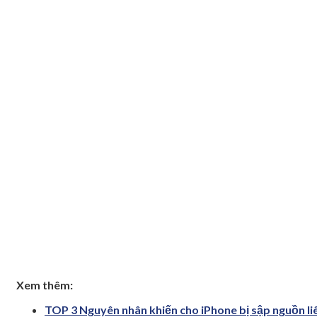
Xem thêm:
TOP 3 Nguyên nhân khiến cho iPhone bị sập nguồn li