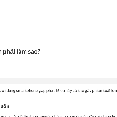
 phải làm sao?
c
ời dùng smartphone gặp phải. Điều này có thể gây phiền toái lớn,
guồn
ạn cần làm là tìm hiểu nguyên nhân của vấn đề này. Có rất nhiều lý