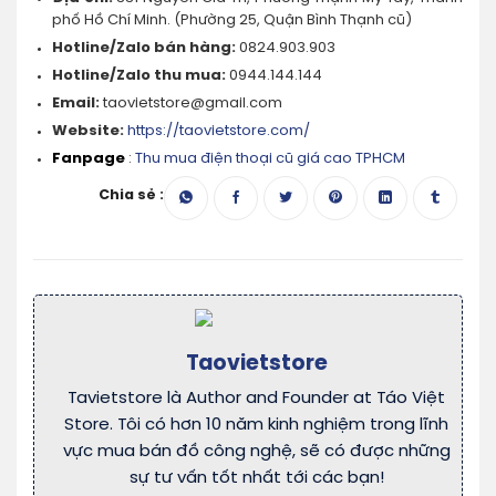
phố Hồ Chí Minh. (Phường 25, Quận Bình Thạnh cũ)
Hotline/Zalo bán hàng:
0824.903.903
Hotline/Zalo thu mua:
0944.144.144
Email:
taovietstore@gmail.com
Website:
https://taovietstore.com/
Fanpage
:
Thu mua điện thoại cũ giá cao TPHCM
Chia sẻ :
Taovietstore
Tavietstore là Author and Founder at Táo Việt
Store. Tôi có hơn 10 năm kinh nghiệm trong lĩnh
vực mua bán đồ công nghệ, sẽ có được những
sự tư vấn tốt nhất tới các bạn!