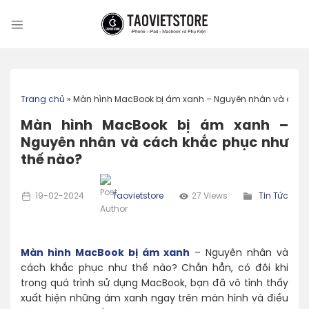
Skip
to
content
Trang chủ
»
Màn hình MacBook bị ám xanh – Nguyên nhân và cách
Màn hình MacBook bị ám xanh –
Nguyên nhân và cách khắc phục như
thế nào?
19-02-2024
Taovietstore
27 Views
Tin Tức
Màn hình MacBook bị ám xanh
– Nguyên nhân và
cách khắc phục như thế nào? Chắn hẳn, có đôi khi
trong quá trình sử dụng MacBook, bạn đã vô tình thấy
xuất hiện những ám xanh ngay trên màn hình và điều