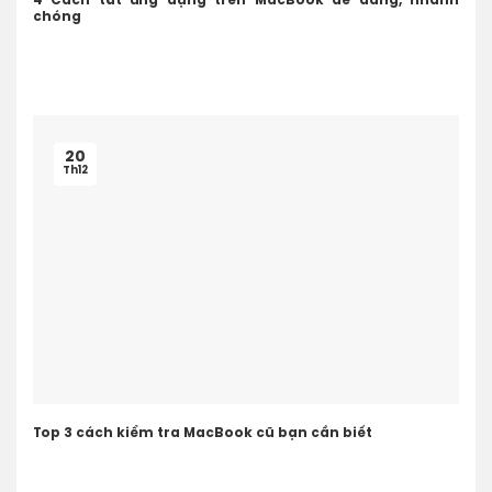
4 Cách tắt ứng dụng trên MacBook dễ dàng, nhanh
chóng
20
Th12
Top 3 cách kiểm tra MacBook cũ bạn cần biết