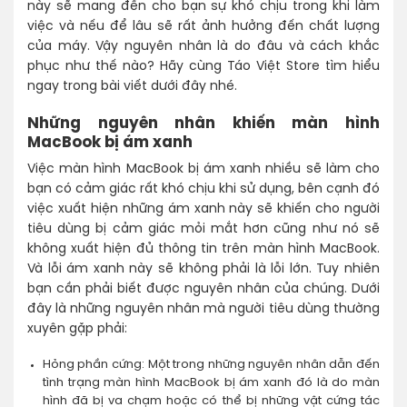
này sẽ mang đến cho bạn sự khó chịu trong khi làm
việc và nếu để lâu sẽ rất ảnh hưởng đến chất lượng
của máy. Vậy nguyên nhân là do đâu và cách khắc
phục như thế nào? Hãy cùng Táo Việt Store tìm hiểu
ngay trong bài viết dưới đây nhé.
Những nguyên nhân khiến màn hình
MacBook bị ám xanh
Việc màn hình MacBook bị ám xanh nhiều sẽ làm cho
bạn có cảm giác rất khó chịu khi sử dụng, bên cạnh đó
việc xuất hiện những ám xanh này sẽ khiến cho người
tiêu dùng bị cảm giác mỏi mắt hơn cũng như nó sẽ
không xuất hiện đủ thông tin trên màn hình MacBook.
Và lỗi ám xanh này sẽ không phải là lỗi lớn. Tuy nhiên
bạn cần phải biết được nguyên nhân của chúng. Dưới
đây là những nguyên nhân mà người tiêu dùng thường
xuyên gặp phải:
Hỏng phần cứng: Một trong những nguyên nhân dẫn đến
tình trạng màn hình MacBook bị ám xanh đó là do màn
hình đã bị va chạm hoặc có thể bị những vật cứng tác