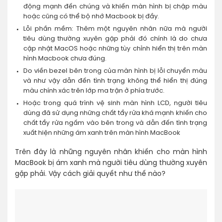
động mạnh đến chúng và khiến màn hình bị chập màu
hoặc cũng có thể bộ nhớ Macbook bị đầy.
Lỗi phần mềm: Thêm một nguyên nhân nữa mà người
tiêu dùng thường xuyên gặp phải đó chính là do chưa
cập nhật MacOS hoặc những tùy chỉnh hiển thị trên màn
hình Macbook chưa đúng.
Do viền bezel bên trong của màn hình bị lỗi chuyển màu
và như vậy dẫn đến tình trạng không thể hiển thị đúng
màu chính xác trên lớp ma trận ở phía trước.
Hoặc trong quá trình vệ sinh màn hình LCD, người tiêu
dùng đã sử dụng những chất tẩy rửa khá mạnh khiến cho
chất tẩy rửa ngấm vào bên trong và dẫn đến tình trạng
xuất hiện những ám xanh trên màn hình MacBook
Trên đây là những nguyên nhân khiến cho màn hình
MacBook bị ám xanh mà người tiêu dùng thường xuyên
gặp phải. Vậy cách giải quyết như thế nào?