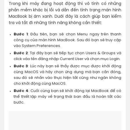
Trong khi máy đang hoạt động thì vô tình có những
phần mềm khác bị lỗi và dẫn đến tình trạng màn hình
MacBook bị ám xanh. Dưới đây là cách giúp bạn kiểm
tra và tắt đi những tính năng không cần thiết:
Bước 1
: Đầu tiên, bạn sẽ chọn Menu ngay trên thanh
công cụ của màn hình MacBook. Sau đó bạn sẽ truy cập
vào System Preferences.
Bước 2
: Tại đây bạn sẽ tiếp tục chọn Users & Groups và
click vào tên đăng nhập Current User và chọn mục Login.
Bước 3
: Lúc này bạn sẽ thấy được mục được khởi động
cùng MacOS và hãy chọn ứng dụng mà bạn cần đóng,
sau đó sẽ nhấn vào thực hiện tắt cũng như ngăn không
cho khởi động cùng MacOS.
Bước 4
: Cuối cùng bạn sẽ khởi động lại MacBook để có
thể thiết lập máy về trạng thái ban đầu là hoàn tất các
bước.