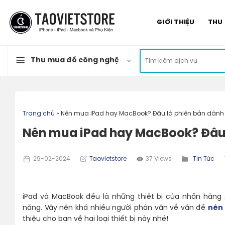
Skip
to
GIỚI THIỆU
THU
content
Tìm
Thu mua đồ công nghệ
kiếm:
Trang chủ
»
Nên mua iPad hay MacBook? Đâu là phiên bản dành
Nên mua iPad hay MacBook? Đâu 
29-02-2024
Taovietstore
37 Views
Tin Tức
iPad và MacBook đều là những thiết bị của nhãn hàng A
năng. Vậy nên khá nhiều người phân vân về vấn đề
nên
thiệu cho bạn về hai loại thiết bị này nhé!