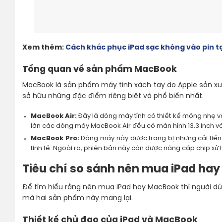
Xem thêm:
Cách khắc phục iPad sạc không vào pin t
Tổng quan về sản phẩm MacBook
MacBook là sản phẩm máy tính xách tay do Apple sản xu
sở hữu những đặc điểm riêng biệt và phổ biến nhất.
MacBook Air:
Đây là dòng máy tính có thiết kế mỏng nhẹ và
lớn các dòng máy MacBook Air đều có màn hình 13.3 inch v
MacBook Pro:
Dòng máy này được trang bị những cải tiến ấ
tinh tế. Ngoài ra, phiên bản này còn được nâng cấp chip xử 
Tiêu chí so sánh nên mua iPad ha
Để tìm hiểu rằng nên mua iPad hay MacBook thì người 
mà hai sản phẩm này mang lại.
Thiết kế chủ đạo của iPad và MacBook