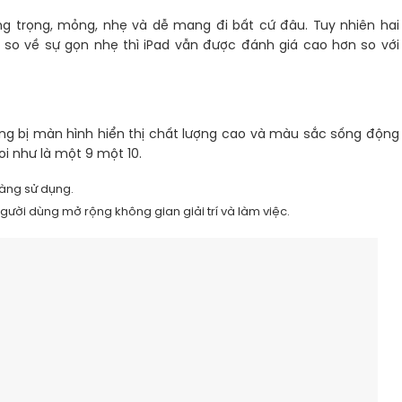
ng trọng, mỏng, nhẹ và dễ mang đi bất cứ đâu. Tuy nhiên hai
 so về sự gọn nhẹ thì iPad vẫn được đánh giá cao hơn so với
ang bị màn hình hiển thị chất lượng cao và màu sắc sống động
i như là một 9 một 10.
dàng sử dụng.
người dùng mở rộng không gian giải trí và làm việc.