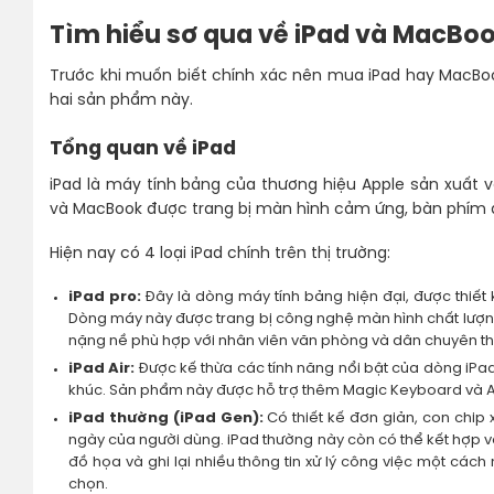
Tìm hiểu sơ qua về iPad và MacBo
Trước khi muốn biết chính xác nên mua iPad hay MacBoo
hai sản phẩm này.
Tổng quan về iPad
iPad là máy tính bảng của thương hiệu Apple sản xuất v
và MacBook được trang bị màn hình cảm ứng, bàn phím ảo 
Hiện nay có 4 loại iPad chính trên thị trường:
iPad pro:
Đây là dòng máy tính bảng hiện đại, được thiết 
Dòng máy này được trang bị công nghệ màn hình chất lượng 
nặng nề phù hợp với nhân viên văn phòng và dân chuyên thi
iPad Air:
Được kế thừa các tính năng nổi bật của dòng iPa
khúc. Sản phẩm này được hỗ trợ thêm Magic Keyboard và 
iPad thường (iPad Gen):
Có thiết kế đơn giản, con chip 
ngày của người dùng. iPad thường này còn có thể kết hợp 
đồ họa và ghi lại nhiều thông tin xử lý công việc một các
chọn.