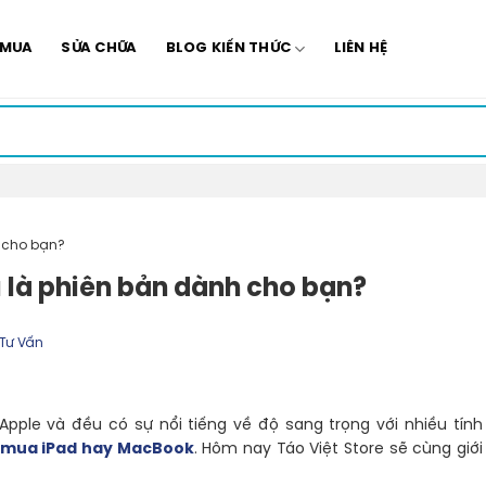
 MUA
SỬA CHỮA
BLOG KIẾN THỨC
LIÊN HỆ
 cho bạn?
là phiên bản dành cho bạn?
Tư Vấn
pple và đều có sự nổi tiếng về độ sang trọng với nhiều tính
 mua iPad hay MacBook
. Hôm nay Táo Việt Store sẽ cùng giới