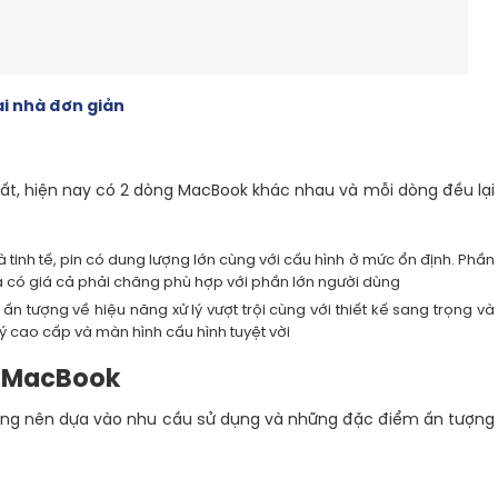
ại nhà đơn giản
ất, hiện nay có 2 dòng MacBook khác nhau và mỗi dòng đều lại
 tinh tế, pin có dung lượng lớn cùng với cấu hình ở mức ổn định. Phần
à có giá cả phải chăng phù hợp với phần lớn người dùng
n tượng về hiệu năng xử lý vượt trội cùng với thiết kế sang trọng và
lý cao cấp và màn hình cấu hình tuyệt vời
y MacBook
dùng nên dựa vào nhu cầu sử dụng và những đặc điểm ấn tượng