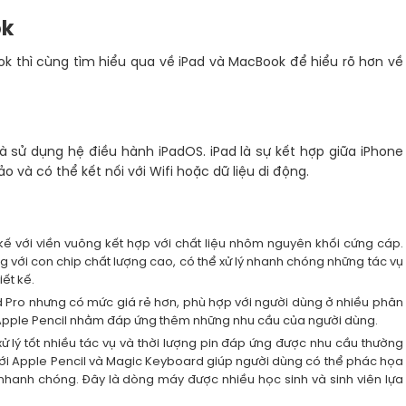
ok
k thì cùng tìm hiểu qua về iPad và MacBook để hiểu rõ hơn về
à sử dụng hệ điều hành iPadOS. iPad là sự kết hợp giữa iPhone
và có thể kết nối với Wifi hoặc dữ liệu di động.
kế với viền vuông kết hợp với chất liệu nhôm nguyên khối cứng cáp.
với con chip chất lượng cao, có thể xử lý nhanh chóng những tác vụ
ết kế.
d Pro nhưng có mức giá rẻ hơn, phù hợp với người dùng ở nhiều phân
Apple Pencil nhằm đáp ứng thêm những nhu cầu của người dùng.
xử lý tốt nhiều tác vụ và thời lượng pin đáp ứng được nhu cầu thường
với Apple Pencil và Magic Keyboard giúp người dùng có thể phác họa
h nhanh chóng. Đây là dòng máy được nhiều học sinh và sinh viên lựa