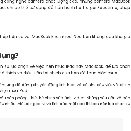
hững công nghệ camera chất lượng cao, nhưng camera MacBook
ad, chỉ có thể sử dụng để tiến hành hỗ trợ gọi Facetime, chụp
 thấp hơn so với MacBook khá nhiều. Nếu bạn không quá khá giả
dụng?
h sự lựa chọn về việc nên mua iPad hay MacBook, để lựa chọn
ở thích và điều kiện tài chính của bạn đề thực hiện mua.
ảm ứng dễ dàng chuyển động linh hoạt và có nhu cầu viết vẽ, chỉnh
 chọn mua iPad.
cầu văn phòng, thiết kế chỉnh sửa ảnh, video. Những yêu cầu về bàn
ầu nhiều thiết bị ngoại vi và tính bảo mật cao thì bạn nên lựa chọn sử