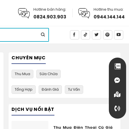
Hotline bán hàng:
Hotline thu mua:
0824.903.903
0944.144.144
CHUYÊN MỤC
Thu Mua
Sửa Chữa
Tổng Hợp
Đánh Giá
Tư Vấn
DỊCH VỤ NỔI BẬT
Thu Mua Điện Thoại Cũ Giá