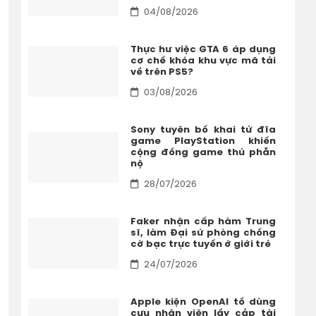
04/08/2026
Thực hư việc GTA 6 áp dụng
cơ chế khóa khu vực mã tải
về trên PS5?
03/08/2026
Sony tuyên bố khai tử đĩa
game PlayStation khiến
cộng đồng game thủ phẫn
nộ
28/07/2026
Faker nhận cấp hàm Trung
sĩ, làm Đại sứ phòng chống
cờ bạc trực tuyến ở giới trẻ
24/07/2026
Apple kiện OpenAI tố dùng
cựu nhân viên lấy cắp tài