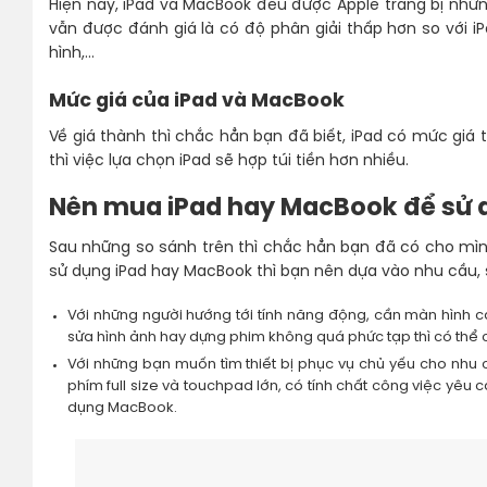
Hiện nay, iPad và MacBook đều được Apple trang bị n
vẫn được đánh giá là có độ phân giải thấp hơn so với iP
hình,…
Mức giá của iPad và MacBook
Về giá thành thì chắc hẳn bạn đã biết, iPad có mức giá
thì việc lựa chọn iPad sẽ hợp túi tiền hơn nhiều.
Nên mua iPad hay MacBook để sử 
Sau những so sánh trên thì chắc hẳn bạn đã có cho mìn
sử dụng iPad hay MacBook thì bạn nên dựa vào nhu cầu, s
Với những người hướng tới tính năng động, cần màn hình c
sửa hình ảnh hay dựng phim không quá phức tạp thì có thể
Với những bạn muốn tìm thiết bị phục vụ chủ yếu cho nhu 
phím full size và touchpad lớn, có tính chất công việc yêu c
dụng MacBook.