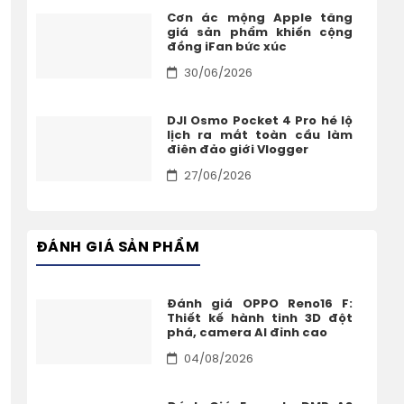
Cơn ác mộng Apple tăng
giá sản phẩm khiến cộng
đồng iFan bức xúc
30/06/2026
DJI Osmo Pocket 4 Pro hé lộ
lịch ra mắt toàn cầu làm
điên đảo giới Vlogger
27/06/2026
ĐÁNH GIÁ SẢN PHẨM
Đánh giá OPPO Reno16 F:
Thiết kế hành tinh 3D đột
phá, camera AI đỉnh cao
04/08/2026