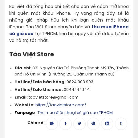
Bài viết đã tổng hợp chi tiết cho bạn về cách mở khóa
khi quên mật khẩu iPhone. Hy vọng rằng đây sẽ là
những giải pháp hữu ích khi bạn quên mật khẩu
iPhone. Táo Việt Store chuyên bán và
thu mua iPhone
cũ giá cao
tại TPHCM, liên hệ ngay với để được tư vấn
và hỗ trợ tốt nhất.
Táo Việt Store
Địa chỉ:
331 Nguyễn Gia Trí, Phường Thạnh Mỹ Tây, Thành
phố Hồ Chí Minh. (Phường 25, Quận Bình Thạnh cũ)
Hotline/Zalo bán hàng:
0824.903.903
Hotline/Zalo thu mua:
0944.144.144
Email:
taovietstore@gmail.com
Website:
https://taovietstore.com/
Fanpage
:
Thu mua điện thoại cũ giá cao TPHCM
Chia sẻ :