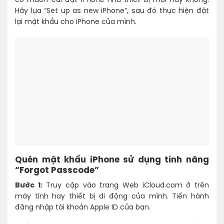
có muốn cài đặt iPhone như thiết bị mới hay không.
Hãy lựa “Set up as new iPhone”, sau đó thực hiện đặt
lại mật khẩu cho iPhone của mình.
Quên mật khẩu iPhone sử dụng tính năng
“Forgot Passcode”
Bước 1:
Truy cập vào trang Web iCloud.com ở trên
máy tính hay thiết bị di động của mình. Tiến hành
đăng nhập tài khoản Apple ID của bạn.