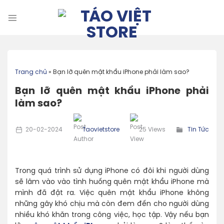
Skip
to
content
Trang chủ
»
Bạn lỡ quên mật khẩu iPhone phải làm sao?
Bạn lỡ quên mật khẩu iPhone phải
làm sao?
20-02-2024
Taovietstore
25 Views
Tin Tức
Trong quá trình sử dụng iPhone có đôi khi người dùng
sẽ lâm vào vào tình huống quên mật khẩu iPhone mà
mình đã đặt ra. Việc quên mật khẩu iPhone không
những gây khó chịu mà còn đem đến cho người dùng
nhiều khó khăn trong công việc, học tập. Vậy nếu bạn