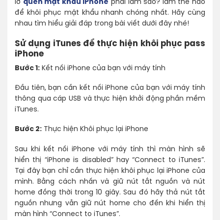
lỡ
quên mật khẩu iPhone
phải làm sao? làm thế nào
để khôi phục mật khẩu nhanh chóng nhất. Hãy cùng
nhau tìm hiểu giải đáp trong bài viết dưới đây nhé!
Sử dụng iTunes để thực hiện khôi phục pass
iPhone
Bước 1:
Kết nối iPhone của bạn với máy tính
Đầu tiên, bạn cần kết nối iPhone của bạn với máy tính
thông qua cáp USB và thực hiện khởi động phần mềm
iTunes.
Bước 2:
Thực hiện Khôi phục lại iPhone
Sau khi kết nối iPhone với máy tính thì màn hình sẽ
hiển thị “iPhone is disabled” hay “Connect to iTunes”.
Tại đây bạn chỉ cần thực hiện khôi phục lại iPhone của
mình. Bằng cách nhấn và giữ nút tắt nguồn và nút
home đồng thời trong 10 giây. Sau đó hãy thả nút tắt
nguồn nhưng vẫn giữ nút home cho đến khi hiển thị
màn hình “Connect to iTunes”.