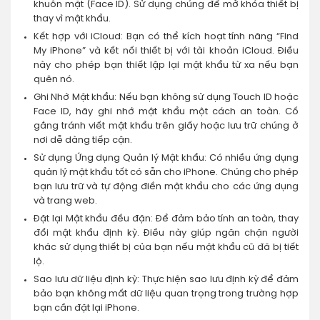
khuôn mặt (Face ID). Sử dụng chúng để mở khóa thiết bị
thay vì mật khẩu.
Kết hợp với iCloud: Bạn có thể kích hoạt tính năng “Find
My iPhone” và kết nối thiết bị với tài khoản iCloud. Điều
này cho phép bạn thiết lập lại mật khẩu từ xa nếu bạn
quên nó.
Ghi Nhớ Mật khẩu: Nếu bạn không sử dụng Touch ID hoặc
Face ID, hãy ghi nhớ mật khẩu một cách an toàn. Cố
gắng tránh viết mật khẩu trên giấy hoặc lưu trữ chúng ở
nơi dễ dàng tiếp cận.
Sử dụng Ứng dụng Quản lý Mật khẩu: Có nhiều ứng dụng
quản lý mật khẩu tốt có sẵn cho iPhone. Chúng cho phép
bạn lưu trữ và tự động điền mật khẩu cho các ứng dụng
và trang web.
Đặt lại Mật khẩu đều đặn: Để đảm bảo tính an toàn, thay
đổi mật khẩu định kỳ. Điều này giúp ngăn chặn người
khác sử dụng thiết bị của bạn nếu mật khẩu cũ đã bị tiết
lộ.
Sao lưu dữ liệu định kỳ: Thực hiện sao lưu định kỳ để đảm
bảo bạn không mất dữ liệu quan trọng trong trường hợp
bạn cần đặt lại iPhone.