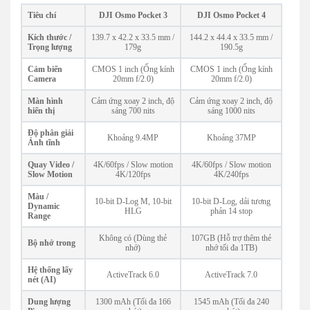
Tiêu chí
DJI Osmo Pocket 3
DJI Osmo Pocket 4
Kích thước /
139.7 x 42.2 x 33.5 mm /
144.2 x 44.4 x 33.5 mm /
Trọng lượng
179g
190.5g
Cảm biến
CMOS 1 inch (Ống kính
CMOS 1 inch (Ống kính
Camera
20mm f/2.0)
20mm f/2.0)
Màn hình
Cảm ứng xoay 2 inch, độ
Cảm ứng xoay 2 inch, độ
hiển thị
sáng 700 nits
sáng 1000 nits
Độ phân giải
Khoảng 9.4MP
Khoảng 37MP
Ảnh tĩnh
Quay Video /
4K/60fps / Slow motion
4K/60fps / Slow motion
Slow Motion
4K/120fps
4K/240fps
Màu /
10-bit D-Log M, 10-bit
10-bit D-Log, dải tương
Dynamic
HLG
phản 14 stop
Range
Không có (Dùng thẻ
107GB (Hỗ trợ thêm thẻ
Bộ nhớ trong
nhớ)
nhớ tối đa 1TB)
Hệ thống lấy
ActiveTrack 6.0
ActiveTrack 7.0
nét (AI)
Dung lượng
1300 mAh (Tối đa 166
1545 mAh (Tối đa 240