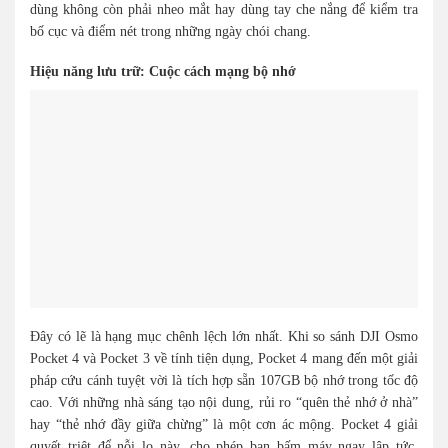
dùng không còn phải nheo mắt hay dùng tay che nắng để kiểm tra
bố cục và điểm nét trong những ngày chói chang.
Hiệu năng lưu trữ: Cuộc cách mạng bộ nhớ
Đây có lẽ là hạng mục chênh lệch lớn nhất. Khi so sánh DJI Osmo
Pocket 4 và Pocket 3 về tính tiện dụng, Pocket 4 mang đến một giải
pháp cứu cánh tuyệt vời là tích hợp sẵn 107GB bộ nhớ trong tốc độ
cao. Với những nhà sáng tạo nội dung, rủi ro “quên thẻ nhớ ở nhà”
hay “thẻ nhớ đầy giữa chừng” là một cơn ác mộng. Pocket 4 giải
quyết triệt để nỗi lo này, cho phép bạn bấm máy ngay lập tức.