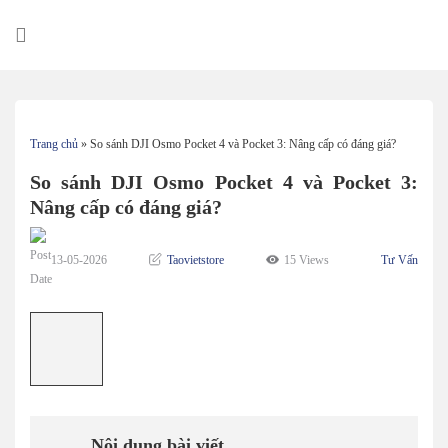
Skip
to
content
Trang chủ
»
So sánh DJI Osmo Pocket 4 và Pocket 3: Nâng cấp có đáng giá?
So sánh DJI Osmo Pocket 4 và Pocket 3:
Nâng cấp có đáng giá?
13-05-2026
Taovietstore
15 Views
Tư Vấn
Nội dung bài viết