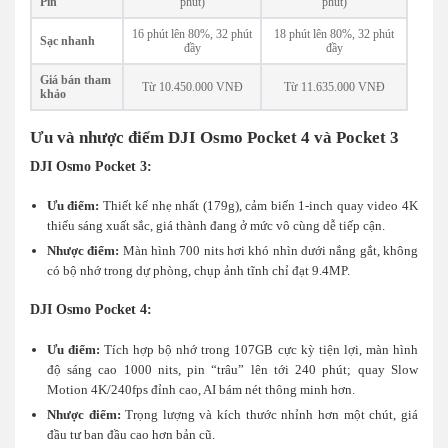
Pin
phút)
phút)
16 phút lên 80%, 32 phút
18 phút lên 80%, 32 phút
Sạc nhanh
đầy
đầy
Giá bán tham
Từ 10.450.000 VNĐ
Từ 11.635.000 VNĐ
khảo
Ưu và nhược điểm DJI Osmo Pocket 4 và Pocket 3
DJI Osmo Pocket 3:
Ưu điểm:
Thiết kế nhẹ nhất (179g), cảm biến 1-inch quay video 4K
thiếu sáng xuất sắc, giá thành đang ở mức vô cùng dễ tiếp cận.
Nhược điểm:
Màn hình 700 nits hơi khó nhìn dưới nắng gắt, không
có bộ nhớ trong dự phòng, chụp ảnh tĩnh chỉ đạt 9.4MP.
DJI Osmo Pocket 4:
Ưu điểm:
Tích hợp bộ nhớ trong 107GB cực kỳ tiện lợi, màn hình
độ sáng cao 1000 nits, pin “trâu” lên tới 240 phút; quay Slow
Motion 4K/240fps đỉnh cao, AI bám nét thông minh hơn.
Nhược điểm:
Trọng lượng và kích thước nhỉnh hơn một chút, giá
đầu tư ban đầu cao hơn bản cũ.