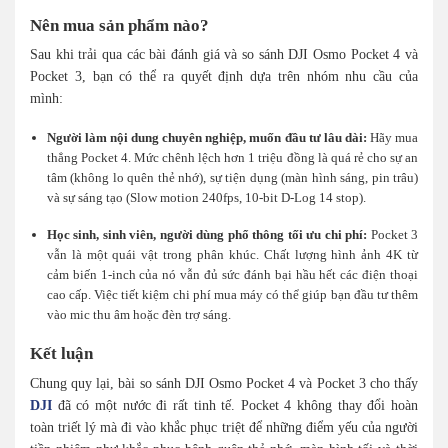
Nên mua sản phẩm nào?
Sau khi trải qua các bài đánh giá và so sánh DJI Osmo Pocket 4 và
Pocket 3, bạn có thể ra quyết định dựa trên nhóm nhu cầu của
mình:
Người làm nội dung chuyên nghiệp, muốn đầu tư lâu dài:
Hãy mua
thẳng Pocket 4. Mức chênh lệch hơn 1 triệu đồng là quá rẻ cho sự an
tâm (không lo quên thẻ nhớ), sự tiện dụng (màn hình sáng, pin trâu)
và sự sáng tạo (Slow motion 240fps, 10-bit D-Log 14 stop).
Học sinh, sinh viên, người dùng phổ thông tối ưu chi phí:
Pocket 3
vẫn là một quái vật trong phân khúc. Chất lượng hình ảnh 4K từ
cảm biến 1-inch của nó vẫn đủ sức đánh bại hầu hết các điện thoại
cao cấp. Việc tiết kiệm chi phí mua máy có thể giúp bạn đầu tư thêm
vào mic thu âm hoặc đèn trợ sáng.
Kết luận
Chung quy lại, bài so sánh DJI Osmo Pocket 4 và Pocket 3 cho thấy
DJI
đã có một nước đi rất tinh tế. Pocket 4 không thay đổi hoàn
toàn triết lý mà đi vào khắc phục triệt để những điểm yếu của người