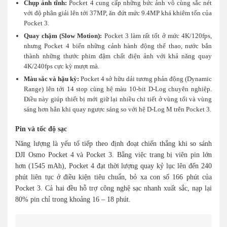
Chụp ảnh tĩnh:
Pocket 4 cung cấp những bức ảnh vô cùng sắc nét
với độ phân giải lên tới 37MP, ăn đứt mức 9.4MP khá khiêm tốn của
Pocket 3.
Quay chậm (Slow Motion):
Pocket 3 làm rất tốt ở mức 4K/120fps,
nhưng Pocket 4 biến những cảnh hành động thể thao, nước bắn
thành những thước phim đậm chất điện ảnh với khả năng quay
4K/240fps cực kỳ mượt mà.
Màu sắc và hậu kỳ:
Pocket 4 sở hữu dải tương phản động (Dynamic
Range) lên tới 14 stop cùng hệ màu 10-bit D-Log chuyên nghiệp.
Điều này giúp thiết bị mới giữ lại nhiều chi tiết ở vùng tối và vùng
sáng hơn hẳn khi quay ngược sáng so với hệ D-Log M trên Pocket 3.
Pin và tốc độ sạc
Năng lượng là yếu tố tiếp theo định đoạt chiến thắng khi so sánh
DJI Osmo Pocket 4 và Pocket 3. Bằng việc trang bị viên pin lớn
hơn (1545 mAh), Pocket 4 đạt thời lượng quay kỷ lục lên đến 240
phút liên tục ở điều kiện tiêu chuẩn, bỏ xa con số 166 phút của
Pocket 3. Cả hai đều hỗ trợ công nghệ sạc nhanh xuất sắc, nạp lại
80% pin chỉ trong khoảng 16 – 18 phút.