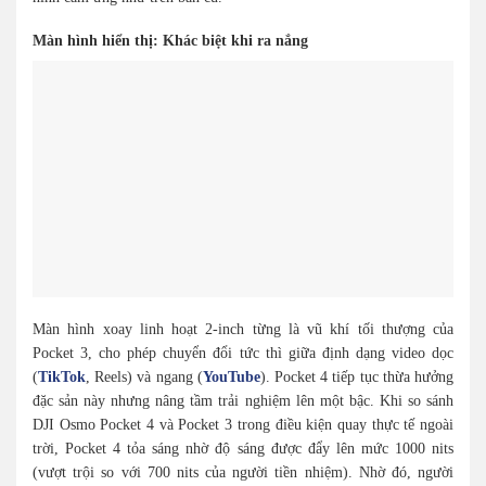
Màn hình hiển thị: Khác biệt khi ra nắng
Màn hình xoay linh hoạt 2-inch từng là vũ khí tối thượng của
Pocket 3, cho phép chuyển đổi tức thì giữa định dạng video dọc
(
TikTok
, Reels) và ngang (
YouTube
). Pocket 4 tiếp tục thừa hưởng
đặc sản này nhưng nâng tầm trải nghiệm lên một bậc. Khi so sánh
DJI Osmo Pocket 4 và Pocket 3 trong điều kiện quay thực tế ngoài
trời, Pocket 4 tỏa sáng nhờ độ sáng được đẩy lên mức 1000 nits
(vượt trội so với 700 nits của người tiền nhiệm). Nhờ đó, người