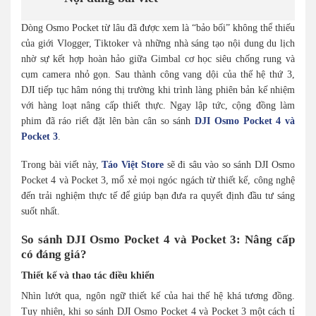
Dòng Osmo Pocket từ lâu đã được xem là “bảo bối” không thể thiếu
của giới Vlogger, Tiktoker và những nhà sáng tạo nội dung du lịch
nhờ sự kết hợp hoàn hảo giữa Gimbal cơ học siêu chống rung và
cụm camera nhỏ gọn. Sau thành công vang dội của thế hệ thứ 3,
DJI tiếp tục hâm nóng thị trường khi trình làng phiên bản kế nhiệm
với hàng loạt nâng cấp thiết thực. Ngay lập tức, cộng đồng làm
phim đã ráo riết đặt lên bàn cân so sánh
DJI Osmo Pocket 4 và
Pocket 3
.
Trong bài viết này,
Táo Việt Store
sẽ đi sâu vào so sánh DJI Osmo
Pocket 4 và Pocket 3, mổ xẻ mọi ngóc ngách từ thiết kế, công nghệ
đến trải nghiệm thực tế để giúp bạn đưa ra quyết định đầu tư sáng
suốt nhất.
So sánh DJI Osmo Pocket 4 và Pocket 3: Nâng cấp
có đáng giá?
Thiết kế và thao tác điều khiển
Nhìn lướt qua, ngôn ngữ thiết kế của hai thế hệ khá tương đồng.
Tuy nhiên, khi so sánh DJI Osmo Pocket 4 và Pocket 3 một cách tỉ