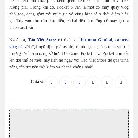
tiền nhiệm như khắc phục bệnh quên thẻ nhớ, màn hình tối và thời
lượng pin. Trong khi đó, Pocket 3 vẫn là một cỗ máy quay vlog
nhỏ gọn, đáng gờm với mức giá vô cùng kinh tế ở thời điểm hiện
tại. Tùy vào nhu cầu thực tiễn, cả hai đều là những cỗ máy tạo ra
video xuất sắc.
Ngoài ra,
Táo Việt Store
có dịch vụ
thu mua Gimbal, camera
vlog cũ
với đội ngũ định giá uy tín, minh bạch, giá cao so với thị
trường. Nếu bạn đang sở hữu DJI Osmo Pocket 4 và Pocket 3 muốn
lên đời thế hệ mới, hãy liên hệ ngay với Táo Việt Store để quá trình
nâng cấp trở nên tiết kiệm và nhanh chóng nhất!
Chia sẻ :