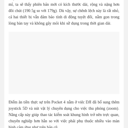
mỉ, ta sẽ thấy phiên bản mới có kích thước dài, rộng và nặng hơn
đôi chút (190.5g so với 179g). Dù vậy, sự chênh lệch này là rất nhỏ,
cả hai thiết bị vẫn đảm bảo tính di động tuyệt đối, nằm gọn trong
lòng bàn tay và không gây mỏi khi sử dụng trong thời gian dài.
Điểm ăn tiền thực sự trên Pocket 4 nằm ở việc DJI đã bổ sung thêm
joystick 5D và nút vật lý chuyên dụng cho việc thu phóng (zoom).
Nâng cấp này giúp thao tác kiểm soát khung hình trở nên trực quan,
chuyên nghiệp hơn hẳn so với việc phải phụ thuộc nhiều vào màn
hình cảm ứng như trên bản cũ.