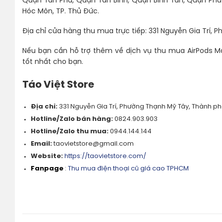
Quận Tân Phú, Quận Tân Bình, Quận Bình Tân, Quận Phú
Hóc Môn, TP. Thủ Đức.
Địa chỉ cửa hàng thu mua trực tiếp: 331 Nguyễn Gia Trí, 
Nếu bạn cần hỗ trợ thêm về dịch vụ thu mua AirPods Max 
tốt nhất cho bạn.
Táo Việt Store
Địa chỉ:
331 Nguyễn Gia Trí, Phường Thạnh Mỹ Tây, Thành ph
Hotline/Zalo bán hàng:
0824.903.903
Hotline/Zalo thu mua:
0944.144.144
Email:
taovietstore@gmail.com
Website:
https://taovietstore.com/
Fanpage
:
Thu mua điện thoại cũ giá cao TPHCM