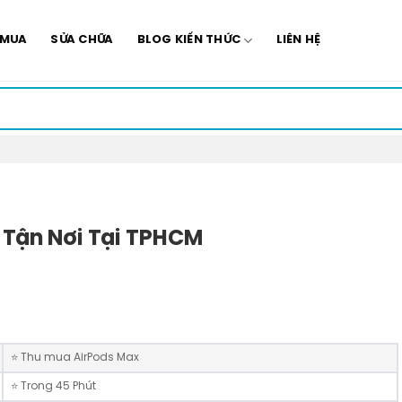
 MUA
SỬA CHỮA
BLOG KIẾN THỨC
LIÊN HỆ
 Tận Nơi Tại TPHCM
⭐️ Thu mua AirPods Max
⭐️ Trong 45 Phút