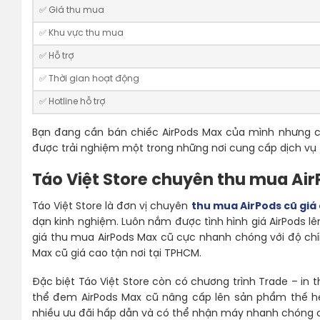
✅ Giá thu mua
✅ Khu vực thu mua
✅ Hỗ trợ
✅ Thời gian hoạt động
✅ Hotline hỗ trợ
Bạn đang cần bán chiếc AirPods Max của mình nhưng c
được trải nghiệm một trong những nơi cung cấp dịch vụ
Táo Việt Store chuyên thu mua Air
Táo Việt Store là đơn vị chuyên
thu mua AirPods cũ giá
dạn kinh nghiệm. Luôn nắm được tình hình giá AirPods lê
giá thu mua AirPods Max cũ cực nhanh chóng với độ chí
Max cũ giá cao tận nơi tại TPHCM.
Đặc biệt Táo Việt Store còn có chương trình Trade – in th
thể đem AirPods Max cũ nâng cấp lên sản phẩm thế hệ m
nhiều ưu đãi hấp dẫn và có thể nhận máy nhanh chóng ch