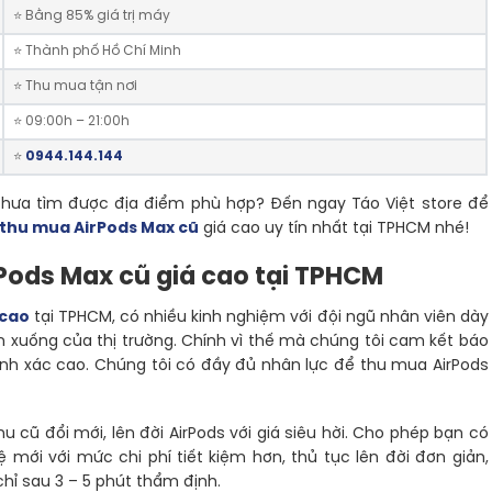
⭐️ Bằng 85% giá trị máy
⭐ Thành phố Hồ Chí Minh
⭐ Thu mua tận nơi
⭐️ 09:00h – 21:00h
⭐️
0944.144.144
hưa tìm được địa điểm phù hợp? Đến ngay Táo Việt store để
thu mua AirPods Max cũ
giá cao uy tín nhất tại TPHCM nhé!
Pods Max cũ giá cao tại TPHCM
 cao
tại TPHCM, có nhiều kinh nghiệm với đội ngũ nhân viên dày
n xuống của thị trường. Chính vì thế mà chúng tôi cam kết báo
nh xác cao. Chúng tôi có đầy đủ nhân lực để thu mua AirPods
u cũ đổi mới, lên đời AirPods với giá siêu hời. Cho phép bạn có
ới với mức chi phí tiết kiệm hơn, thủ tục lên đời đơn giản,
ỉ sau 3 – 5 phút thẩm định.