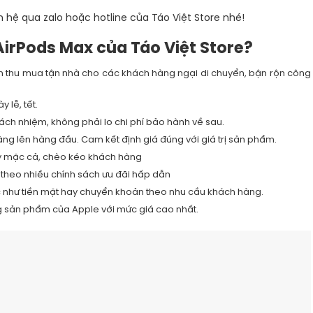
n hệ qua zalo hoặc hotline của Táo Việt Store nhé!
AirPods Max của Táo Việt Store?
ến thu mua tận nhà cho các khách hàng ngại di chuyển, bận rộn công
 lễ, tết.
rách nhiệm, không phải lo chi phí bảo hành về sau.
àng lên hàng đầu. Cam kết định giá đúng với giá trị sản phẩm.
ay mặc cả, chèo kéo khách hàng
m theo nhiều chính sách ưu đãi hấp dẫn
ức như tiền mặt hay chuyển khoản theo nhu cầu khách hàng.
g sản phẩm của Apple với mức giá cao nhất.