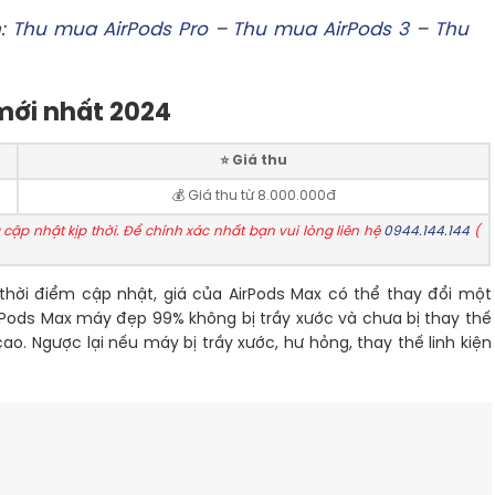
n:
Thu mua AirPods Pro
–
Thu mua AirPods 3
–
Thu
mới nhất 2024
⭐️ Giá thu
💰 Giá thu từ 8.000.000đ
cập nhật kịp thời. Để chính xác nhất bạn vui lòng liên hệ
0944.144.144
(
thời điểm cập nhật, giá của AirPods Max có thể thay đổi một
Pods Max máy đẹp 99% không bị trầy xước và chưa bị thay thế
ao. Ngược lại nếu máy bị trầy xước, hư hỏng, thay thế linh kiện