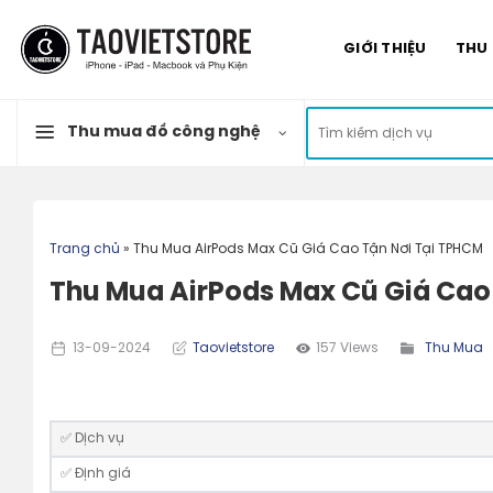
Skip
to
GIỚI THIỆU
THU
content
Tìm
Thu mua đồ công nghệ
kiếm:
Trang chủ
»
Thu Mua AirPods Max Cũ Giá Cao Tận Nơi Tại TPHCM
Thu Mua AirPods Max Cũ Giá Cao
13-09-2024
Taovietstore
157 Views
Thu Mua
✅ Dịch vụ
✅ Định giá