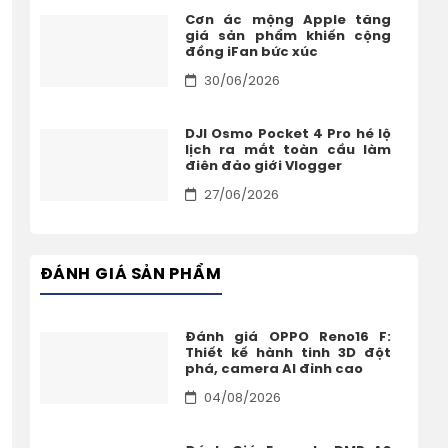
Cơn ác mộng Apple tăng
giá sản phẩm khiến cộng
đồng iFan bức xúc
30/06/2026
DJI Osmo Pocket 4 Pro hé lộ
lịch ra mắt toàn cầu làm
điên đảo giới Vlogger
27/06/2026
ĐÁNH GIÁ SẢN PHẨM
Đánh giá OPPO Reno16 F:
Thiết kế hành tinh 3D đột
phá, camera AI đỉnh cao
04/08/2026