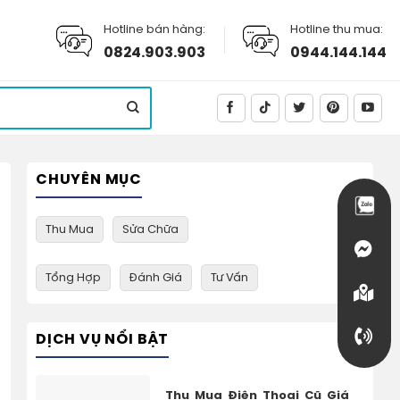
Hotline bán hàng:
Hotline thu mua:
0824.903.903
0944.144.144
CHUYÊN MỤC
Thu Mua
Sửa Chữa
Tổng Hợp
Đánh Giá
Tư Vấn
DỊCH VỤ NỔI BẬT
Thu Mua Điện Thoại Cũ Giá