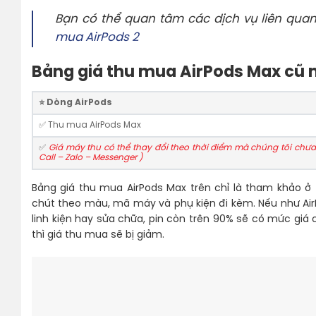
Bạn có thể quan tâm các dịch vụ liên qua
mua AirPods 2
Bảng giá thu mua AirPods Max cũ 
⭐️ Dòng AirPods
✅ Thu mua AirPods Max
✅
Giá máy thu có thể thay đổi theo thời điểm mà chúng tôi chưa 
Call – Zalo – Messenger )
Bảng giá thu mua AirPods Max trên chỉ là tham khảo ở 
chút theo màu, mã máy và phụ kiện đi kèm. Nếu như Air
linh kiện hay sửa chữa, pin còn trên 90% sẽ có mức giá c
thì giá thu mua sẽ bị giảm.