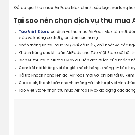
Để có giá thu mua AirPods Max chính xác bạn vui lòng liê
Tại sao nên chọn dịch vụ thu mua 
Táo Việt Store
có dịch vụ thu mua AirPods Max tận nơi, đ
việc và không có thời gian đến cửa hàng.
Nhận thông tin thu mua 24/7 kể cả thứ 7, chủ nhật và các ngày
Khách hàng sau khi bán AirPods cho Táo Việt Store sẽ hết t
Dịch vụ thu mua AirPods Max cũ luôn đặt lợi ích của khách h
Cam kết nói không với ép giá khách hàng, không kỳ kèo h
Hỗ trợ khách hàng lên đời AirPods mới với chi phí tối ưu kè
Giao dịch, thanh toán nhanh chóng và linh hoạt với hình th
Táo Việt Store nhận thu mua AirPods Max đa dạng các dòn