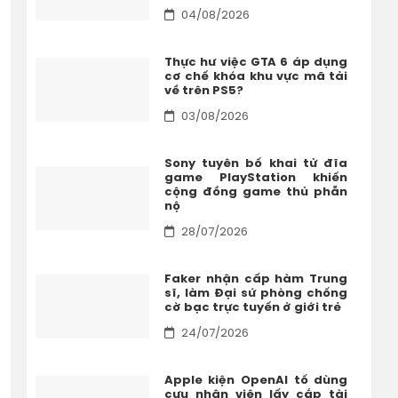
04/08/2026
Thực hư việc GTA 6 áp dụng
cơ chế khóa khu vực mã tải
về trên PS5?
03/08/2026
Sony tuyên bố khai tử đĩa
game PlayStation khiến
cộng đồng game thủ phẫn
nộ
28/07/2026
Faker nhận cấp hàm Trung
sĩ, làm Đại sứ phòng chống
cờ bạc trực tuyến ở giới trẻ
24/07/2026
Apple kiện OpenAI tố dùng
cựu nhân viên lấy cắp tài