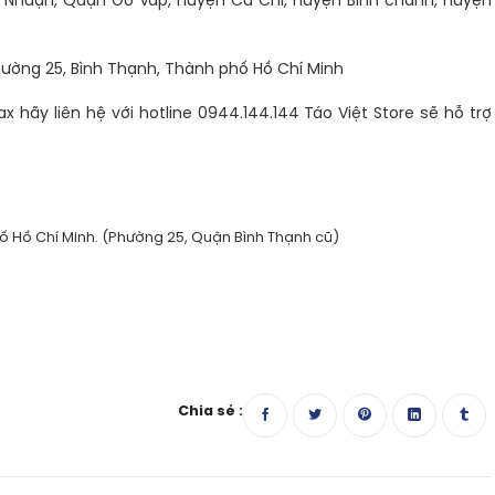
 Nhuận, Quận Gò Vấp, huyện Củ Chi, huyện Bình chánh, huyện
Phường 25, Bình Thạnh, Thành phố Hồ Chí Minh
hãy liên hệ với hotline 0944.144.144 Táo Việt Store sẽ hỗ trợ
ố Hồ Chí Minh. (Phường 25, Quận Bình Thạnh cũ)
Chia sẻ :