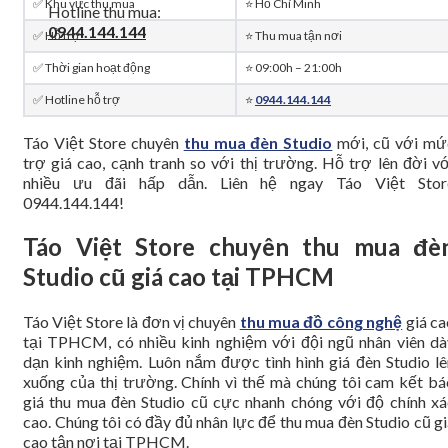
✅ Khu vực thu mua
⭐ Hồ Chí Minh
Hotline thu mua:
0944.144.144
✅ Hỗ trợ
⭐ Thu mua tận nơi
✅ Thời gian hoạt động
⭐️ 09:00h – 21:00h
✅ Hotline hỗ trợ
⭐️
0944.144.144
Táo Việt Store chuyên
thu mua đèn Studio
mới, cũ với mứ
trợ giá cao, cạnh tranh so với thị trường. Hỗ trợ lên đời vớ
nhiều ưu đãi hấp dẫn. Liên hệ ngay Táo Việt Stor
0944.144.144!
Táo Việt Store chuyên thu mua đè
Studio cũ giá cao tại TPHCM
Táo Việt Store là đơn vị chuyên
thu mua đồ công nghệ
giá ca
tại TPHCM, có nhiều kinh nghiệm với đội ngũ nhân viên dà
dạn kinh nghiệm. Luôn nắm được tình hình giá đèn Studio lê
xuống của thị trường. Chính vì thế mà chúng tôi cam kết bá
giá thu mua đèn Studio cũ cực nhanh chóng với độ chính xá
cao. Chúng tôi có đầy đủ nhân lực để thu mua đèn Studio cũ g
cao tận nơi tại TPHCM.