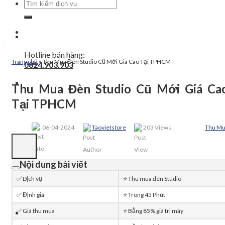
Tìm
kiếm:
Hotline bán hàng:
Trang chủ
»
Thu Mua Đèn Studio Cũ Mới Giá Cao Tại TPHCM
0824.903.903
Thu Mua Đèn Studio Cũ Mới Giá Ca
Tại TPHCM
06-04-2024
Taovietstore
203 Views
Thu M
Nội dung bài viết
✅ Dịch vụ
⭐️ Thu mua đèn Studio
✅ Định giá
⭐️ Trong 45 Phút
✅ Giá thu mua
⭐️ Bằng 85% giá trị máy