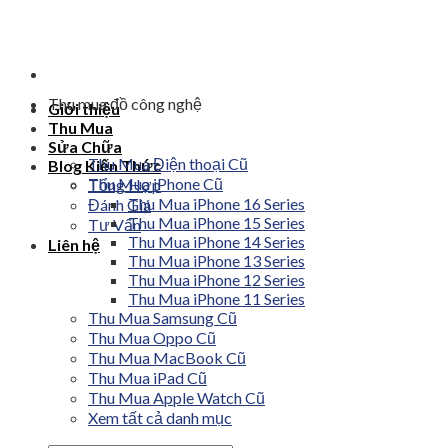
Skip
to
content
Thu mua đồ công nghệ
Giới thiệu
Thu Mua
Sửa Chữa
Thu Mua Điện thoại Cũ
Blog Kiến Thức
Thu Mua iPhone Cũ
Tổng Hợp
Thu Mua iPhone 16 Series
Đánh Giá
Thu Mua iPhone 15 Series
Tư Vấn
Thu Mua iPhone 14 Series
Liên hệ
Thu Mua iPhone 13 Series
Thu Mua iPhone 12 Series
Thu Mua iPhone 11 Series
Thu Mua Samsung Cũ
Thu Mua Oppo Cũ
Thu Mua MacBook Cũ
Thu Mua iPad Cũ
Thu Mua Apple Watch Cũ
Xem tất cả danh mục