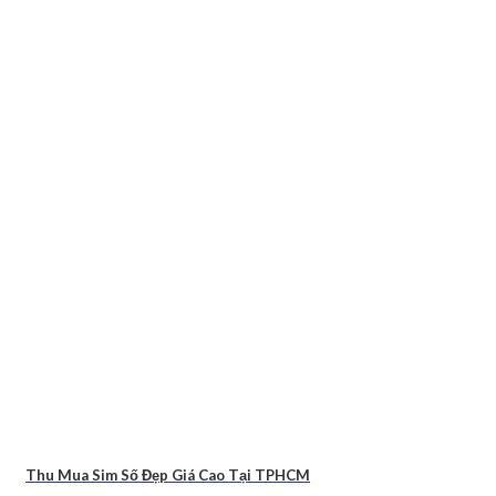
Thu Mua Sim Số Đẹp Giá Cao Tại TPHCM