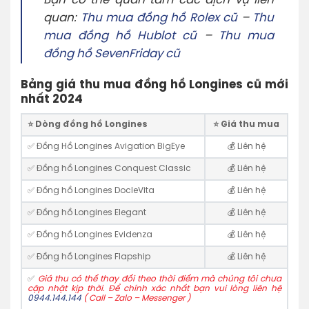
Bạn có thể quan tâm các dịch vụ liên
quan:
Thu mua đồng hồ Rolex cũ
–
Thu
mua đồng hồ Hublot cũ
–
Thu mua
đồng hồ SevenFriday cũ
Bảng giá thu mua đồng hồ Longines cũ mới
nhất 2024
⭐️ Dòng đồng hồ Longines
⭐️ Giá thu mua
✅ Đồng Hồ Longines Avigation BigEye
💰 Liên hệ
✅ Đồng hồ Longines Conquest Classic
💰 Liên hệ
✅ Đồng hồ Longines DocleVita
💰 Liên hệ
✅ Đồng hồ Longines Elegant
💰 Liên hệ
✅ Đồng hồ Longines Evidenza
💰 Liên hệ
✅ Đồng hồ Longines Flapship
💰 Liên hệ
✅
Giá thu có thể thay đổi theo thời điểm mà chúng tôi chưa
cập nhật kịp thời. Để chính xác nhất bạn vui lòng liên hệ
0944.144.144
( Call – Zalo – Messenger )