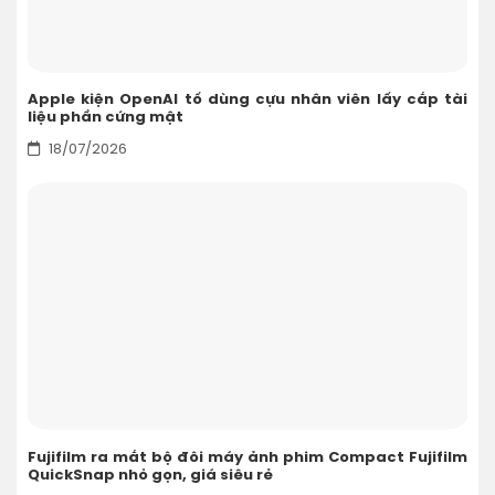
Apple kiện OpenAI tố dùng cựu nhân viên lấy cắp tài
liệu phần cứng mật
18/07/2026
Fujifilm ra mắt bộ đôi máy ảnh phim Compact Fujifilm
QuickSnap nhỏ gọn, giá siêu rẻ