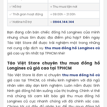
✅ Hỗ trợ
⭐ Thu mua tận nơi
✅ Thời gian hoạt động
⭐️ 09:00h – 21:00h
✅ Hotline hỗ trợ
⭐️
0944.144.144
Bạn đang cần bán chiếc đồng hồ Longines của mình
nhưng chưa tìm được địa điểm phù hợp? Đến ngay
Táo Việt Store để được trải nghiệm một trong những
nơi cung cấp dịch vụ
thu mua đồng hồ Longines cũ
giá cao uy tín nhất tại TPHCM nhé!
Táo Việt Store chuyên thu mua đồng hồ
Longines cũ giá cao tại TPHCM
Táo Việt Store là đơn vị chuyên
thu mua đồng hồ cũ
giá cao tại TPHCM, có nhiều kinh nghiệm với đội ngũ
nhân viên dày dạn kinh nghiệm. Luôn nắm được tình
hình giá đồng hồ lên xuống của thị trường. Chính vì thế
mà chúng tôi cam kết báo giá thu mua đồng hồ
Longines cũ cực nhanh chóng với độ chính xác cao.
Chúng tôi có đầy đủ nhân lực để thu mua đồng hồ