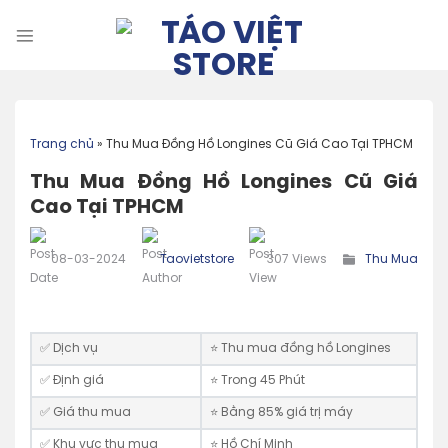
Skip
to
content
Trang chủ
»
Thu Mua Đồng Hồ Longines Cũ Giá Cao Tại TPHCM
Thu Mua Đồng Hồ Longines Cũ Giá
Cao Tại TPHCM
08-03-2024
Taovietstore
307 Views
Thu Mua
✅ Dịch vụ
⭐️ Thu mua đồng hồ Longines
✅ Định giá
⭐️ Trong 45 Phút
✅ Giá thu mua
⭐️ Bằng 85% giá trị máy
✅ Khu vực thu mua
⭐ Hồ Chí Minh