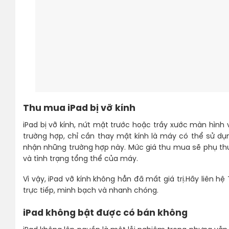
Thu mua iPad bị vỡ kính
iPad bị vỡ kính, nứt mặt trước hoặc trầy xước màn hìn
trường hợp, chỉ cần thay mặt kính là máy có thể sử d
nhận những trường hợp này. Mức giá thu mua sẽ phụ thu
và tình trạng tổng thể của máy.
Vì vậy, iPad vỡ kính không hẳn đã mất giá trị.Hãy liên h
trực tiếp, minh bạch và nhanh chóng.
iPad không bật được có bán không