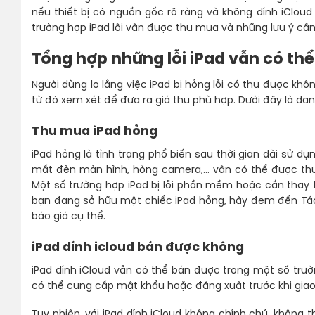
nếu thiết bị có nguồn gốc rõ ràng và không dính iCloud 
trường hợp iPad lỗi vẫn được thu mua và những lưu ý cần 
Tổng hợp những lỗi iPad vẫn có th
Người dùng lo lắng việc iPad bị hỏng lỗi có thu được khô
từ đó xem xét để đưa ra giá thu phù hợp. Dưới đây là da
Thu mua iPad hỏng
iPad hỏng là tình trạng phổ biến sau thời gian dài sử dụn
mất đèn màn hình, hỏng camera,… vẫn có thể được thu 
Một số trường hợp iPad bị lỗi phần mềm hoặc cần thay 
bạn đang sở hữu một chiếc iPad hỏng, hãy đem đến Táo v
báo giá cụ thể.
iPad dính icloud bán được không
iPad dính iCloud vẫn có thể bán được trong một số trườn
có thể cung cấp mật khẩu hoặc đăng xuất trước khi giao
Tuy nhiên, với iPad dính iCloud không chính chủ, không 