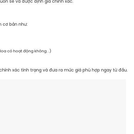
uôn sẻ và được định giá chính xác.
n cơ bản như:
 loa có hoạt động không…)
chính xác tình trạng và đưa ra mức giá phù hợp ngay từ đầu.