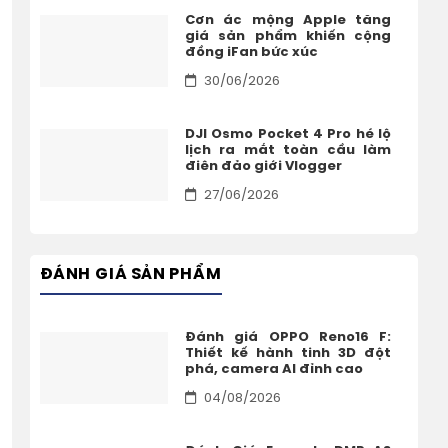
Cơn ác mộng Apple tăng
giá sản phẩm khiến cộng
đồng iFan bức xúc
30/06/2026
DJI Osmo Pocket 4 Pro hé lộ
lịch ra mắt toàn cầu làm
điên đảo giới Vlogger
27/06/2026
ĐÁNH GIÁ SẢN PHẨM
Đánh giá OPPO Reno16 F:
Thiết kế hành tinh 3D đột
phá, camera AI đỉnh cao
04/08/2026