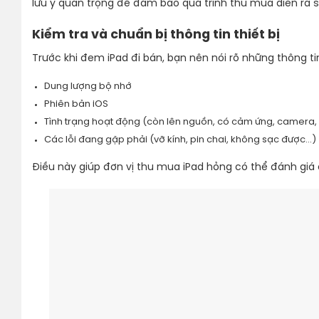
lưu ý quan trọng để đảm bảo quá trình thu mua diễn ra s
Kiểm tra và chuẩn bị thông tin thiết bị
Trước khi đem iPad đi bán, bạn nên nói rõ những thông ti
Dung lượng bộ nhớ
Phiên bản iOS
Tình trạng hoạt động (còn lên nguồn, có cảm ứng, camera,
Các lỗi đang gặp phải (vỡ kính, pin chai, không sạc được…)
Điều này giúp đơn vị thu mua iPad hỏng có thể đánh giá 