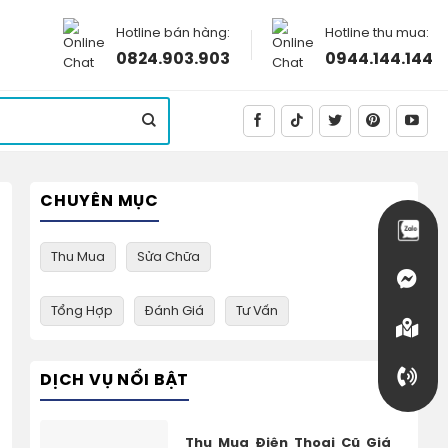
Hotline bán hàng:
Hotline thu mua:
0824.903.903
0944.144.144
CHUYÊN MỤC
Thu Mua
Sửa Chữa
Tổng Hợp
Đánh Giá
Tư Vấn
DỊCH VỤ NỔI BẬT
Thu Mua Điện Thoại Cũ Giá