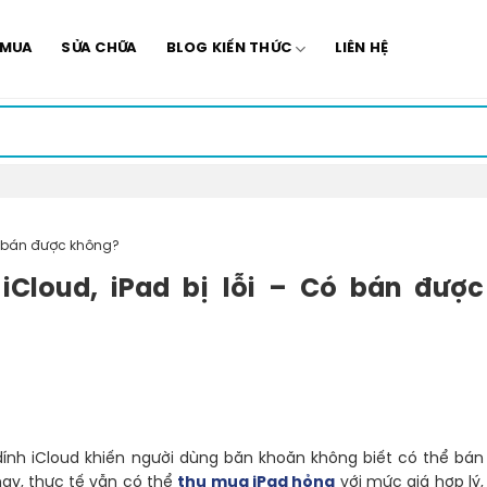
 MUA
SỬA CHỮA
BLOG KIẾN THỨC
LIÊN HỆ
Có bán được không?
iCloud, iPad bị lỗi – Có bán được
dính iCloud khiến người dùng băn khoăn không biết có thể bán
nay, thực tế vẫn có thể
thu mua iPad hỏng
với mức giá hợp lý,