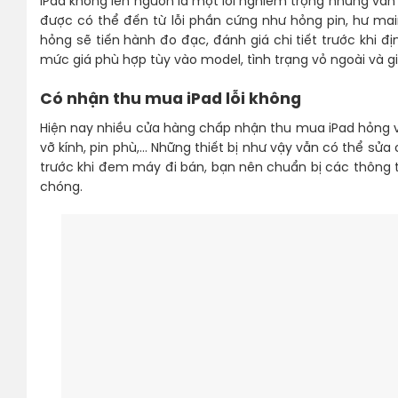
iPad không lên nguồn là một lỗi nghiêm trọng nhưng vẫ
được có thể đến từ lỗi phần cứng như hỏng pin, hư mai
hỏng sẽ tiến hành đo đạc, đánh giá chi tiết trước khi 
mức giá phù hợp tùy vào model, tình trạng vỏ ngoài và giá 
Có nhận thu mua iPad lỗi không
Hiện nay nhiều cửa hàng chấp nhận thu mua iPad hỏng với
vỡ kính, pin phù,… Những thiết bị như vậy vẫn có thể sửa
trước khi đem máy đi bán, bạn nên chuẩn bị các thông t
chóng.