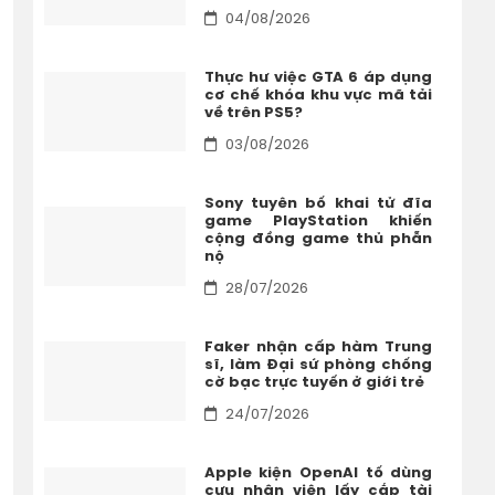
04/08/2026
Thực hư việc GTA 6 áp dụng
cơ chế khóa khu vực mã tải
về trên PS5?
03/08/2026
Sony tuyên bố khai tử đĩa
game PlayStation khiến
cộng đồng game thủ phẫn
nộ
28/07/2026
Faker nhận cấp hàm Trung
sĩ, làm Đại sứ phòng chống
cờ bạc trực tuyến ở giới trẻ
24/07/2026
Apple kiện OpenAI tố dùng
cựu nhân viên lấy cắp tài