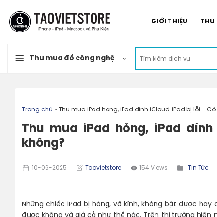
Skip
to
GIỚI THIỆU
THU
content
Tìm
Thu mua đồ công nghệ
kiếm:
Trang chủ
»
Thu mua iPad hỏng, iPad dính iCloud, iPad bị lỗi – 
Thu mua iPad hỏng, iPad dính 
không?
10-06-2025
Taovietstore
154 Views
Tin Tức
Những chiếc iPad bị hỏng, vỡ kính, không bật được hay 
được không và giá cả như thế nào. Trên thị trường hiện 