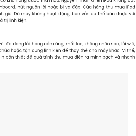
n có khả năng được thu mua. Nguyên nhân khiến iPad không bật
nboard, nút nguồn lỗi hoặc bị va đập. Cửa hàng thu mua iPad
định giá. Dù máy không hoạt động, bạn vẫn có thể bán được với
trị linh kiện.
 đa dạng lỗi: hỏng cảm ứng, mất loa, không nhận sạc, lỗi wifi,
 chữa hoặc tận dụng linh kiện để thay thế cho máy khác. Vì thế,
in cần thiết để quá trình thu mua diễn ra minh bạch và nhanh