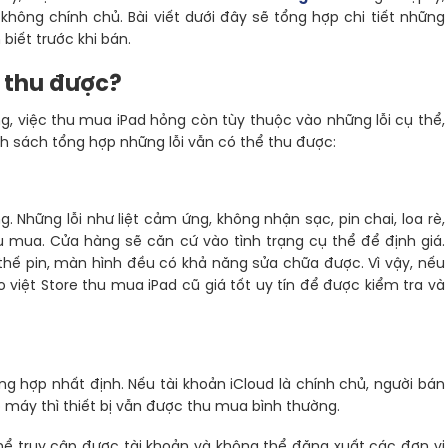
không chính chủ. Bài viết dưới đây sẽ tổng hợp chi tiết những
biết trước khi bán.
ể thu được?
ng, việc thu mua iPad hỏng còn tùy thuộc vào những lỗi cụ thể,
nh sách tổng hợp những lỗi vẫn có thể thu được:
g. Những lỗi như liệt cảm ứng, không nhận sạc, pin chai, loa rè,
mua. Cửa hàng sẽ căn cứ vào tình trạng cụ thể để định giá.
thế pin, màn hình đều có khả năng sửa chữa được. Vì vậy, nếu
iệt Store thu mua iPad cũ giá tốt uy tín để được kiểm tra và
g hợp nhất định. Nếu tài khoản iCloud là chính chủ, người bán
 máy thì thiết bị vẫn được thu mua bình thường.
thể truy cập được tài khoản và không thể đăng xuất các đơn vị