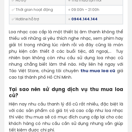
✅ Hỗ trợ
⭐ Thu mua tận nơi
✅ Thời gian hoạt động
⭐️ 09:00h – 21:00h
✅ Hotline hỗ trợ
⭐️
0944.144.144
Loa nhạc cao cấp là một thiết bị âm thanh không thể
thiếu với những ai yêu thích nghe nhạc, xem phim hay
giải trí trong những lúc rảnh rỗi và đây cũng là món
phụ kiện cần thiết ở các buổi tiệc, dã ngoại,… Tuy
nhiên bạn không còn nhu cầu sử dụng loa nhạc cũ
nhưng chẳng biết làm thế nào. Hãy liên hệ ngay với
Táo Việt Store, chúng tôi chuyên
thu mua loa cũ
giá
cao tại thành phố Hồ Chí Minh.
Tại sao nên sử dụng dịch vụ thu mua loa
cũ?
Hiện nay nhu cầu thanh lý đồ cũ rất nhiều, đặc biệt là
với các sản phẩm có giá trị và cao cấp như loa nhạc
thì việc thu mua sẽ có mục đích cung cấp lại cho các
khách hàng có nhu cầu cần sử dụng nhưng vẫn giúp
tiết kiệm được chi phí.