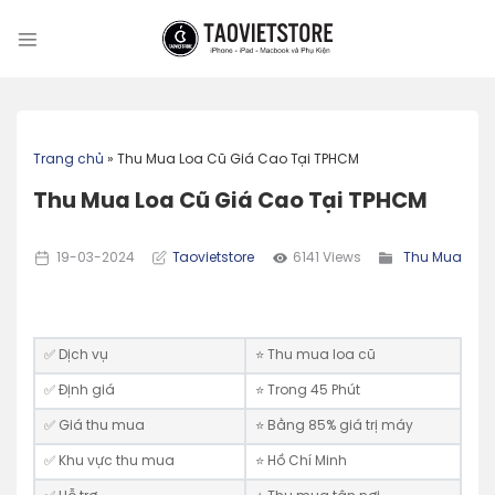
Skip
to
content
Trang chủ
»
Thu Mua Loa Cũ Giá Cao Tại TPHCM
Thu Mua Loa Cũ Giá Cao Tại TPHCM
19-03-2024
Taovietstore
6141 Views
Thu Mua
✅ Dịch vụ
⭐️ Thu mua loa cũ
✅ Định giá
⭐️ Trong 45 Phút
✅ Giá thu mua
⭐️ Bằng 85% giá trị máy
✅ Khu vực thu mua
⭐ Hồ Chí Minh