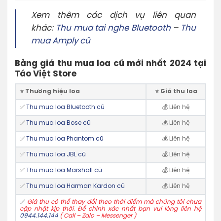
Xem thêm các dịch vụ liên quan
khác:
Thu mua tai nghe Bluetooth
–
Thu
mua Amply cũ
Bảng giá thu mua loa cũ mới nhất 2024 tại
Táo Việt Store
⭐️ Thương hiệu loa
⭐️ Giá thu loa
✅
Thu mua loa Bluetooth cũ
💰 Liên hệ
✅
Thu mua loa Bose cũ
💰 Liên hệ
✅
Thu mua loa Phantom cũ
💰 Liên hệ
✅
Thu mua loa JBL cũ
💰 Liên hệ
✅
Thu mua loa Marshall cũ
💰 Liên hệ
✅
Thu mua loa Harman Kardon cũ
💰 Liên hệ
✅
Giá thu có thể thay đổi theo thời điểm mà chúng tôi chưa
cập nhật kịp thời. Để chính xác nhất bạn vui lòng liên hệ
0944.144.144
( Call – Zalo – Messenger )