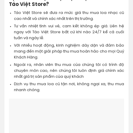
Táo Việt Store?
Táo Việt Store sẽ đưa ra mức giá thu mua loa nhạc cũ
cao nhất và chính xác nhất trên thị trường.
Tư vấn nhiệt tình vui vẻ, cam kết không ép giá. Liên hệ
ngay với Táo Việt Store bất cứ khi nào 24/7 kể cả cuối
tuần và ngày lễ.
Với nhiều hoạt động, kinh nghiệm dày dặn và đảm bảo
mang đến một giải pháp thu mua hoàn hảo cho mọi Quý
Khách Hàng.
Ngoài ra, nhân viên thu mua của chúng tôi có trình độ
chuyên môn cao, nên chúng tôi luôn định giá chính xác
nhất giá trị sản phẩm của quý khách
Dịch vụ thu mua loa cũ tận nơi, không ngại xa, thu mua
nhanh chóng.