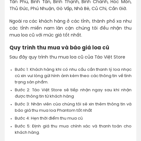
Tân Phú, Bình Tân, Bình Thạnh, Bình Chánh, Hóc Môn,
Thủ Đức, Phú Nhuận, Gò Vấp, Nhà Bè, Củ Chi, Cần Giờ.
Ngoài ra các khách hàng ở các tỉnh, thành phố xa như
các tỉnh miền nam lân cận chúng tôi đều nhận thu
mua loa cũ với mức giá tốt nhất.
Quy trình thu mua và báo giá loa cũ
Sau đây quy trình thu mua loa cũ của Táo Việt Store
Bước 1: Khách hàng khi có nhu cầu cần thanh lý loa nhạc
cũ xin vui lòng gửi hình ảnh kèm theo các thông tin về tình
trạng sản phẩm.
Bước 2: Táo Việt Store sẽ tiếp nhận ngay sau khi nhận
được thông tin từ khách hàng
Bước 3: Nhân viên của chúng tôi sẽ xin thêm thông tin và
báo giá thu mua loa Phantom tốt nhất
Bước 4: Hẹn thời điểm thu mua cũ
Bước 5: Định giá thu mua chính xác và thanh toán cho
khách hàng.