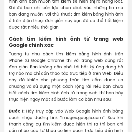
hình ảnh bạn muốn tìm kiếm sẽ hiển thị ra hàng loạt,
Khi đó bạn chỉ cần lựa chọn click vào những tin mà
bạn đang muốn. Với thủ thuật tìm kiếm bằng hình ảnh
ở trên điện thoại đơn giản này bạn đã có thể tiết kiệm
được rất nhiều thời gian.
Cách tìm kiếm hình ảnh từ trang web
Google chính xác
Tương tự như cách tìm kiếm bằng hình ảnh trên
iPhone từ Google Chrome thì với trang web cũng rất
đơn giản. Bạn không cần phải tải bất kỳ ứng dụng hỗ
trợ nào mà chỉ cần thao tác trực tiếp ở trên Web. Điều
này đã khiến cho phương thức tìm kiếm được ưa
chuộng và sử dụng một cách rộng rãi. Nếu bạn chưa
biết cách tìm kiếm hình ảnh từ trang web thì bạn hãy
thực hiện ngay một số bước làm cơ bản như sau:
Bước 1:
Hãy truy cập vào Web Google hình ảnh bằng
cách nhập đường Link “images.google.com’’. Sau khi
thanh công cụ tìm kiếm được hiển thị ra thì bạn chỉ
cần nhập các từ khóa có liên quan trực tiếp đến hình