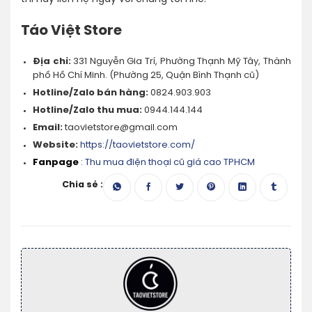
Táo Việt Store
Địa chỉ:
331 Nguyễn Gia Trí, Phường Thạnh Mỹ Tây, Thành
phố Hồ Chí Minh. (Phường 25, Quận Bình Thạnh cũ)
Hotline/Zalo bán hàng:
0824.903.903
Hotline/Zalo thu mua:
0944.144.144
Email:
taovietstore@gmail.com
Website:
https://taovietstore.com/
Fanpage
:
Thu mua điện thoại cũ giá cao TPHCM
Chia sẻ :