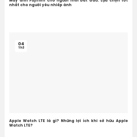
Máy ảnh Fujifilm cho người mới bắt đầu: Lựa chọn tốt
nhất cho người yêu nhiếp ảnh
04
Th3
Apple Watch LTE là gì? Những lợi ích khi sở hữu Apple
Watch LTE?