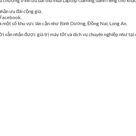
iều chương trình ưu đãi thu mua Laptop Gaming dành riêng cho khác
ận ưu đãi cộng giá.
, Facebook.
 một số khu vực lân cận như Bình Dương, Đồng Nai, Long An.
ời vẫn nhận được giá trị máy tốt và dịch vụ chuyên nghiệp như tại