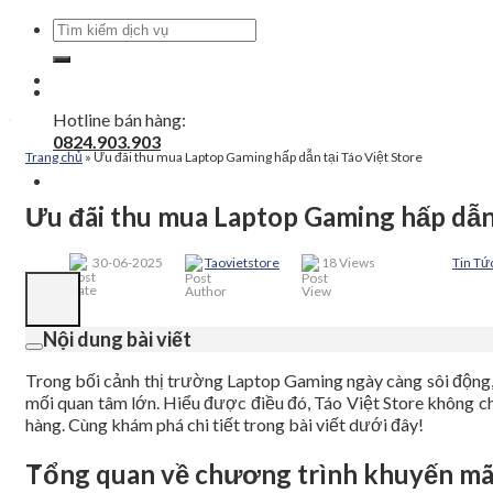
Tìm
kiếm:
Hotline bán hàng:
0824.903.903
Trang chủ
»
Ưu đãi thu mua Laptop Gaming hấp dẫn tại Táo Việt Store
Ưu đãi thu mua Laptop Gaming hấp dẫn 
30-06-2025
Taovietstore
18 Views
Tin Tứ
Nội dung bài viết
Trong bối cảnh thị trường Laptop Gaming ngày càng sôi động, nh
mối quan tâm lớn. Hiểu được điều đó, Táo Việt Store không c
hàng. Cùng khám phá chi tiết trong bài viết dưới đây!
Tổng quan về chương trình khuyến mã