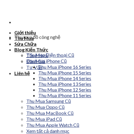
Skip
to
content
Giới thiệu
Thu mua đồ công nghệ
Thu Mua
Sửa Chữa
Blog Kiến Thức
Thu Mua Điện thoại Cũ
Tổng Hợp
Thu Mua iPhone Cũ
Đánh Giá
Thu Mua iPhone 16 Series
Tư Vấn
Thu Mua iPhone 15 Series
Liên hệ
Thu Mua iPhone 14 Series
Thu Mua iPhone 13 Series
Thu Mua iPhone 12 Series
Thu Mua iPhone 11 Series
Thu Mua Samsung Cũ
Thu Mua Oppo Cũ
Thu Mua MacBook Cũ
Thu Mua iPad Cũ
Thu Mua Apple Watch Cũ
Xem tất cả danh mục