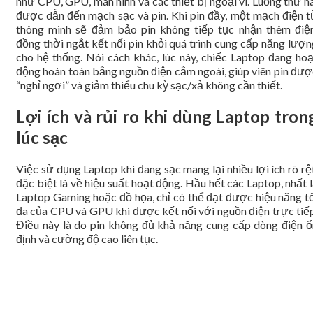
như CPU, GPU, màn hình và các thiết bị ngoại vi. Luồng thứ h
được dẫn đến mạch sạc và pin. Khi pin đầy, một mạch điện t
thông minh sẽ đảm bảo pin không tiếp tục nhận thêm điện
đồng thời ngắt kết nối pin khỏi quá trình cung cấp năng lượn
cho hệ thống. Nói cách khác, lúc này, chiếc Laptop đang hoạ
động hoàn toàn bằng nguồn điện cắm ngoài, giúp viên pin đượ
“nghỉ ngơi” và giảm thiểu chu kỳ sạc/xả không cần thiết.
Lợi ích và rủi ro khi dùng Laptop tron
lúc sạc
Việc sử dụng Laptop khi đang sạc mang lại nhiều lợi ích rõ rệ
đặc biệt là về hiệu suất hoạt động. Hầu hết các Laptop, nhất 
Laptop Gaming hoặc đồ họa, chỉ có thể đạt được hiệu năng tố
đa của CPU và GPU khi được kết nối với nguồn điện trực tiếp
Điều này là do pin không đủ khả năng cung cấp dòng điện ổ
định và cường độ cao liên tục.