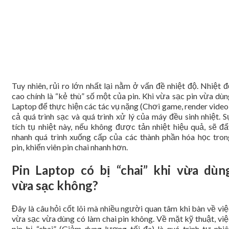
Tuy nhiên, rủi ro lớn nhất lại nằm ở vấn đề nhiệt độ. Nhiệt 
cao chính là “kẻ thù” số một của pin. Khi vừa sạc pin vừa dù
Laptop để thực hiện các tác vụ nặng (Chơi game, render video
cả quá trình sạc và quá trình xử lý của máy đều sinh nhiệt. 
tích tụ nhiệt này, nếu không được tản nhiệt hiệu quả, sẽ đẩ
nhanh quá trình xuống cấp của các thành phần hóa học tron
pin, khiến viên pin chai nhanh hơn.
Pin Laptop có bị “chai” khi vừa dùn
vừa sạc không?
Đây là câu hỏi cốt lõi mà nhiều người quan tâm khi bàn về vi
vừa sạc vừa dùng có làm chai pin không. Về mặt kỹ thuật, việ
pin bị “chai” (Giảm dung lượng tối đa) là quá trình tự nhiê