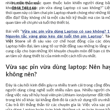
nhiên, một thắc mắc quen thuộc luôn khiến người dùng bă
Hotline thu mua:
khoăn là “Vừa sạc pin vừa dùng Laptop có sao không?” Liệ
0944.144.144
thói quen này có làm chai pin Laptop nhanh chóng như những l
đồn đại? Đây không chỉ là một câu hỏi kỹ thuật mà còn là mố
quan tâm về chi phí và tuổi thọ thiết bị.
Bài viết “
Vừa sạc pin vừa dùng Laptop có sao không? 1
Nguyên tắc vàng giúp kéo dài tuổi thọ pin Laptop
“,
Tá
Việt Store
sẽ đi sâu vào cơ chế hoạt động của các dòn
Laptop hiện đại, làm sáng tỏ sự thật đằng sau những lo lắng 
cung cấp cho bạn những lời khuyên chuyên môn để bạn có th
an tâm sử dụng thiết bị của mình một cách tối ưu nhất.
Vừa sạc pin vừa dùng laptop: Nên ha
không nên?
Đây là câu hỏi kinh điển gây ra nhiều tranh cãi trong cộng đồ
người dùng công nghệ suốt nhiều năm qua. Nhiều người ch
rằng việc này sẽ hủy hoại viên pin Lithium-ion/polymer đắt tiề
trong khi số khác lại khẳng định đó là cách sử dụng tối ưu nhấ
Câu trả lời thẳng thắn từ các chuyên gia là: Việc vừa sạc pi
vừa dùng Laptop hoàn toàn bình thường và an toàn trong hầ