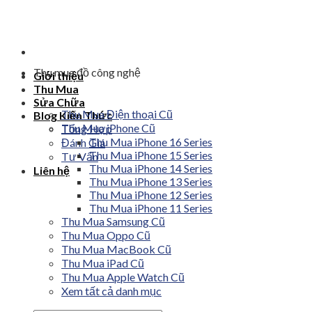
Skip
to
content
Thu mua đồ công nghệ
Giới thiệu
Thu Mua
Sửa Chữa
Thu Mua Điện thoại Cũ
Blog Kiến Thức
Thu Mua iPhone Cũ
Tổng Hợp
Thu Mua iPhone 16 Series
Đánh Giá
Thu Mua iPhone 15 Series
Tư Vấn
Thu Mua iPhone 14 Series
Liên hệ
Thu Mua iPhone 13 Series
Thu Mua iPhone 12 Series
Thu Mua iPhone 11 Series
Thu Mua Samsung Cũ
Thu Mua Oppo Cũ
Thu Mua MacBook Cũ
Thu Mua iPad Cũ
Thu Mua Apple Watch Cũ
Xem tất cả danh mục