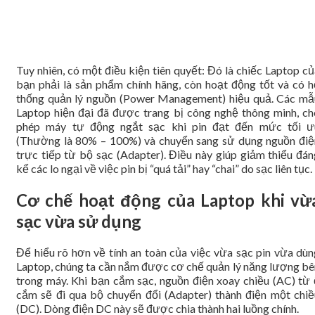
Tuy nhiên, có một điều kiện tiên quyết: Đó là chiếc Laptop c
bạn phải là sản phẩm chính hãng, còn hoạt động tốt và có h
thống quản lý nguồn (Power Management) hiệu quả. Các mẫ
Laptop hiện đại đã được trang bị công nghệ thông minh, ch
phép máy tự động ngắt sạc khi pin đạt đến mức tối ư
(Thường là 80% – 100%) và chuyển sang sử dụng nguồn điệ
trực tiếp từ bộ sạc (Adapter). Điều này giúp giảm thiểu đán
kể các lo ngại về việc pin bị “quá tải” hay “chai” do sạc liên tục.
Cơ chế hoạt động của Laptop khi vừ
sạc vừa sử dụng
Để hiểu rõ hơn về tính an toàn của việc vừa sạc pin vừa dùn
Laptop, chúng ta cần nắm được cơ chế quản lý năng lượng bê
trong máy. Khi bạn cắm sạc, nguồn điện xoay chiều (AC) từ 
cắm sẽ đi qua bộ chuyển đổi (Adapter) thành điện một chiề
(DC). Dòng điện DC này sẽ được chia thành hai luồng chính.