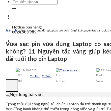
Tìm
kiếm:
Hotline bán hàng:
Trang chủ
»
Vừa sạc pin vừa dùng Laptop có sao không? 11 Nguyên tắc vàng giúp ké
0824.903.903
Vừa sạc pin vừa dùng Laptop có sa
không? 11 Nguyên tắc vàng giúp ké
dài tuổi thọ pin Laptop
17-10-2025
Taovietstore
25 Vie
Tin Tức
Tư Vấn
Nội dung bài viết
Trong thời đại công nghệ số, chiếc Laptop đã trở thành ngườ
bạn đồng hành không thể thiếu trong công việc và giải trí. T