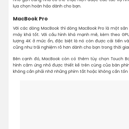
nhỏ gọn cũng như có thể thực hiện được các tác vụ như 
lựa chọn hoàn hảo dành cho bạn.
MacBook Pro
Với các dòng MacBook thì dòng MacBook Pro là một sả
máy khá tốt. Với cấu hình khá mạnh mẽ, kèm theo GP
lượng 4K ở mức ổn, đặc biệt là nó còn được cải tiến 
cũng như trải nghiệm rõ hơn dành cho bạn trong thời gian 
Bên cạnh đó, MacBook còn có thêm tùy chọn Touch Bar
hình cảm ứng nhỏ được thiết kế trên cùng của bàn phí
không cần phải nhớ những phím tắt hoặc không cần tốn t