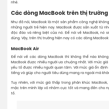
nhé.
Các dòng MacBook trên thị trường
Như đã nói, MacBook là một sản phẩm công nghệ không 
những người trẻ hiện nay. MacBook được sản xuất từ nhà
độc đáo và riêng biệt của nó. Để nói về MacBook, nó s
dùng. Vậy, trên thị trường hiện nay có các dòng MacBoo
MacBook Air
Để nói về các dòng MacBook thì không thể nào không
MacBook được nhiều người ưa chuộng nhất. Với mức giá
yếu tố được nhiều người quan tâm. Với mức giá ổn định m
tiếng và giúp cho người tiêu dùng mang ra ngoài mà khô
Tuy nhiên, với mức giá thấp trong phân khúc MacBook,
mặc trên mình lớp vỏ nhôm cực tốt và mang đến cho ngư
tố.