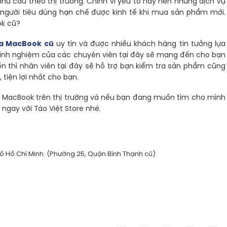
hu cầu theo thị trường. Chính vì yếu tố này nên những dịch vụ
người tiêu dùng hạn chế được kinh tế khi mua sản phẩm mới.
ok cũ?
a MacBook cũ
uy tín và được nhiều khách hàng tin tưởng lựa
kinh nghiệm của các chuyên viên tại đây sẽ mang đến cho bạn
n thì nhân viên tại đây sẽ hỗ trợ bạn kiểm tra sản phẩm cũng
tiện lợi nhất cho bạn.
ng MacBook trên thị trường và nếu bạn đang muốn tìm cho mình
ngay với Táo Việt Store nhé.
ố Hồ Chí Minh. (Phường 25, Quận Bình Thạnh cũ)