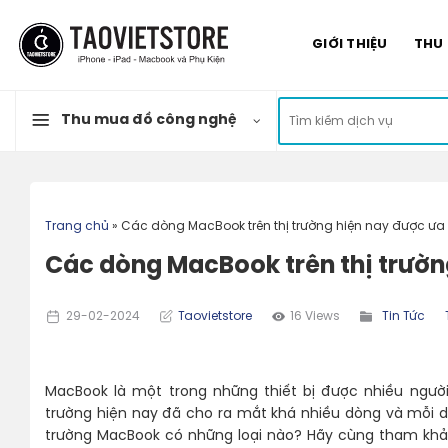
Skip
to
GIỚI THIỆU
THU
content
Tìm
Thu mua đồ công nghệ
kiếm:
Trang chủ
»
Các dòng MacBook trên thị trường hiện nay được ư
Các dòng MacBook trên thị trườn
29-02-2024
Taovietstore
16 Views
Tin Tức
MacBook là một trong những thiết bị được nhiều ngườ
trường hiện nay đã cho ra mắt khá nhiều dòng và mỗi dò
trường MacBook có những loại nào? Hãy cùng tham khảo