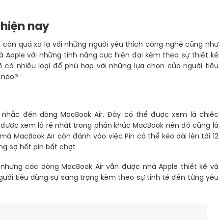
 hiện nay
còn quá xa lạ với những người yêu thích công nghệ cũng như
 Apple với những tính năng cực hiện đại kèm theo sự thiết kế
ẽ có nhiều loại để phù hợp với những lựa chọn của người tiêu
k nào?
 nhắc đến dòng MacBook Air. Đây có thể được xem là chiếc
 được xem là rẻ nhất trong phân khúc MacBook nên đó cũng là
à MacBook Air còn đánh vào việc Pin có thể kéo dài lên tới 12
ng sợ hết pin bất chợt
 nhưng các dòng MacBook Air vẫn được nhà Apple thiết kế và
ời tiêu dùng sự sang trọng kèm theo sự tinh tế đến từng yếu