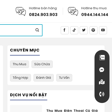
Hotline bán hàng:
Hotline thu mua:
0824.903.903
0944.144.144
CHUYÊN MỤC
Thu Mua
Sửa Chữa
Tổng Hợp
Đánh Giá
Tư Vấn
DỊCH VỤ NỔI BẬT
Thu Mua Điện Thoại Cũ Giá