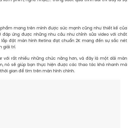
xem phim, nghe nhạc,… trong suốt quá trình dài thì đây là sự
n phẩm mang trên mình được sức mạnh cũng như thiết kế của
U đáp ứng được những nhu cầu như chỉnh sửa video với chất
và lắp đặt màn hình Retina đạt chuẩn 2K mang đến sự sắc nét
giải trí.
 với rất nhiều những chức năng hơn, và đây là một dải màn
m, nó sẽ giúp bạn thực hiện được các thao tác khá nhanh mà
hời gian để tìm trên màn hình chính.