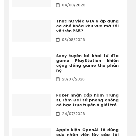
04/08/2026
Thực hư việc GTA 6 áp dụng
cơ chế khóa khu vực mã tải
về trên PS5?
03/08/2026
Sony tuyên bố khai tử đĩa
game PlayStation khiến
cộng đồng game thủ phẫn
nộ
28/07/2026
Faker nhận cấp hàm Trung
sĩ, làm Đại sứ phòng chống
cờ bạc trực tuyến ở giới trẻ
24/07/2026
Apple kiện OpenAI tố dùng
cựu nhân viên lấy cắp tài