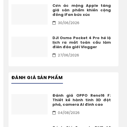
Cơn ác mộng Apple tăng
giá sản phẩm khiến cộng
đồng iFan bức xúc
30/06/2026
DJI Osmo Pocket 4 Pro hé lộ
lịch ra mắt toàn cầu làm
điên đảo giới Vlogger
27/06/2026
ĐÁNH GIÁ SẢN PHẨM
Đánh giá OPPO Reno16 F:
Thiết kế hành tinh 3D đột
phá, camera AI đỉnh cao
04/08/2026