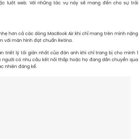
oặc lướt web. Với những tác vụ này sẽ mang đến cho sự trải
nhẹ hơn cả các dòng MacBook Air khi chỉ mang trên mình nặng
m với màn hình đạt chuẩn Retina.
riết lý tối giản nhất của đàn anh khi chỉ trang bị cho mình 1
ều người có nhu cầu kết nối thấp hoặc họ đang dần chuyển qua
c nhiên đáng kể.