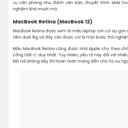
vụ văn phòng như đánh văn bản, thuyết trình slide h
nghiệm khá mượt mà.
MacBook Retina (MacBook 12)
MacBook Retina được xem là mẫu laptop còn có sự gọn 
tầm dưới 1kg và đây còn được coi là một bước thử nghiệ
Mẫu MacBook Retina cũng được nhà Apple cho theo chân t
cổng USB-C duy nhất. Tuy nhiên, yếu tố này đối với nhi
kết nối không dây thì hoàn toàn mang đến cho họ sự ngạ