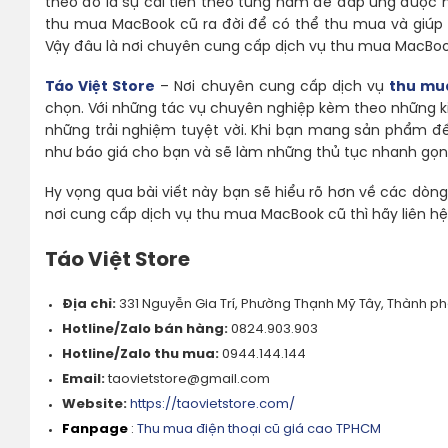
theo đó là sự cải tiến theo từng năm để đáp ứng được n
thu mua MacBook cũ ra đời để có thể thu mua và giúp 
Vậy đâu là nơi chuyên cung cấp dịch vụ thu mua MacBo
Táo Việt Store
– Nơi chuyên cung cấp dịch vụ
thu mu
chọn. Với những tác vụ chuyên nghiệp kèm theo những 
những trải nghiệm tuyệt vời. Khi bạn mang sản phẩm đế
như báo giá cho bạn và sẽ làm những thủ tục nhanh gọn, 
Hy vọng qua bài viết này bạn sẽ hiểu rõ hơn về các dò
nơi cung cấp dịch vụ thu mua MacBook cũ thì hãy liên hệ 
Táo Việt Store
Địa chỉ:
331 Nguyễn Gia Trí, Phường Thạnh Mỹ Tây, Thành ph
Hotline/Zalo bán hàng:
0824.903.903
Hotline/Zalo thu mua:
0944.144.144
Email:
taovietstore@gmail.com
Website:
https://taovietstore.com/
Fanpage
:
Thu mua điện thoại cũ giá cao TPHCM