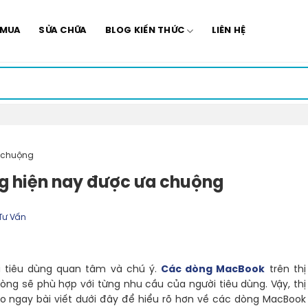
 MUA
SỬA CHỮA
BLOG KIẾN THỨC
LIÊN HỆ
a chuộng
g hiện nay được ưa chuộng
Tư Vấn
i tiêu dùng quan tâm và chú ý.
Các dòng MacBook
trên thị
ng sẽ phù hợp với từng nhu cầu của người tiêu dùng. Vậy, thị
 ngay bài viết dưới đây để hiểu rõ hơn về các dòng MacBook