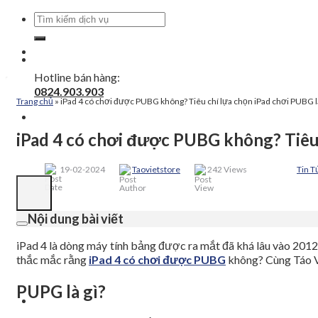
Tìm
kiếm:
Hotline bán hàng:
0824.903.903
Trang chủ
»
iPad 4 có chơi được PUBG không? Tiêu chí lựa chọn iPad chơi PUBG là
iPad 4 có chơi được PUBG không? Tiêu 
19-02-2024
Taovietstore
242 Views
Tin T
Nội dung bài viết
iPad 4 là dòng máy tính bảng được ra mắt đã khá lâu vào 201
thắc mắc rằng
iPad 4 có chơi được PUBG
không? Cùng Táo Vi
PUPG là gì?