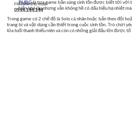
PUBG
là tựa game bắn súng sinh tồn được biết tới với
Hotline thu mua:
hiện khá lâu nhưng vẫn không hề có dấu hiệu hạ nhiệt mà
0944.144.144
Trong game có 2 chế độ là Solo cá nhân hoặc bắn theo đội ho
trang bị và vật dụng cần thiết trong cuộc sinh tồn. Trò chơi y
lứa tuổi thanh thiếu niên và còn có những giải đấu lớn được tổ 