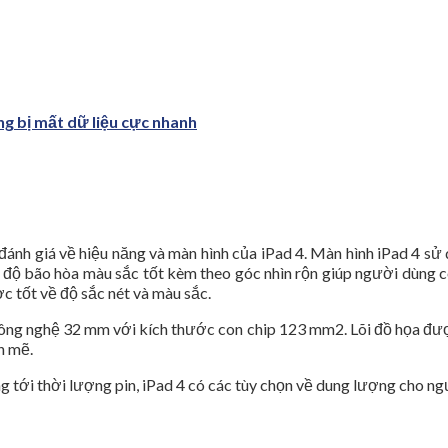
ng bị mất dữ liệu cực nhanh
nh giá về hiệu năng và màn hình của iPad 4. Màn hình iPad 4 sử 
ó độ bão hòa màu sắc tốt kèm theo góc nhìn rộn giúp người dùng có 
 tốt về độ sắc nét và màu sắc.
ông nghệ 32 mm với kích thước con chip 123 mm2. Lõi đồ họa được 
h mẽ.
tới thời lượng pin, iPad 4 có các tùy chọn về dung lượng cho n