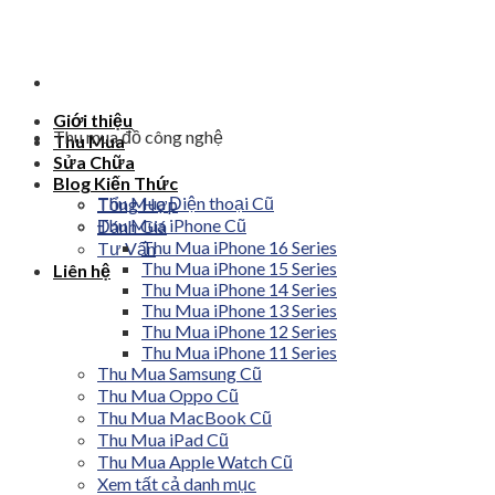
Skip
to
content
Giới thiệu
Thu mua đồ công nghệ
Thu Mua
Sửa Chữa
Blog Kiến Thức
Thu Mua Điện thoại Cũ
Tổng Hợp
Thu Mua iPhone Cũ
Đánh Giá
Thu Mua iPhone 16 Series
Tư Vấn
Thu Mua iPhone 15 Series
Liên hệ
Thu Mua iPhone 14 Series
Thu Mua iPhone 13 Series
Thu Mua iPhone 12 Series
Thu Mua iPhone 11 Series
Thu Mua Samsung Cũ
Thu Mua Oppo Cũ
Thu Mua MacBook Cũ
Thu Mua iPad Cũ
Thu Mua Apple Watch Cũ
Xem tất cả danh mục