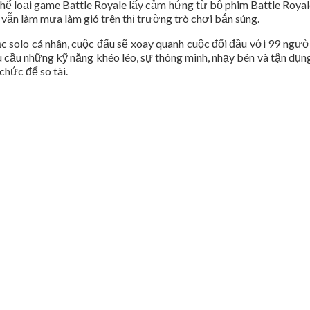
 thể loại game Battle Royale lấy cảm hứng từ bộ phim Battle Ro
 vẫn làm mưa làm gió trên thị trường trò chơi bắn súng.
ặc solo cá nhân, cuộc đấu sẽ xoay quanh cuộc đối đầu với 99 ngư
êu cầu những kỹ năng khéo léo, sự thông minh, nhạy bén và tận dụn
chức để so tài.