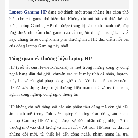
Laptop Gaming HP
đang trở thành một trong những lựa chọn phổ
biến cho các game thủ hiện đại. Không chỉ nổi bật với thiết kế bắt
mắt, laptop Gaming HP còn được trang bị cấu hình mạnh mẽ, đáp
ứng được nhu cầu chơi game cao của người dùng. Trong bài viết
này, chúng ta sẽ cùng khám phá thương hiệu HP, đặc điểm nổi bật
của dòng laptop Gaming này nhé!
Tổng quan về thương hiệu laptop HP
HP (viết tắt của Hewlett-Packard) là một trong những công ty công
nghệ hàng đầu thế giới, chuyên sản xuất máy tính cá nhân, laptop,
máy in, và các giải pháp công nghệ khác. Với lịch sử hơn 80 năm,
HP đã xây dựng được một thương hiệu mạnh mẽ và uy tín trong
ngành công nghiệp công nghệ thông tin.
HP không chỉ nổi tiếng với các sản phẩm tiêu dùng mà còn ghi dấu
ấn mạnh mẽ trong lĩnh vực laptop Gaming. Các dòng sản phẩm
laptop Gaming HP đã nhận được sự đón nhận nồng nhiệt từ thị
trường nhờ vào chất lượng và hiệu suất vượt trội. HP liên tục đưa ra
những đổi mới, từ thiết kế đến công nghệ, nhằm mang lại trải