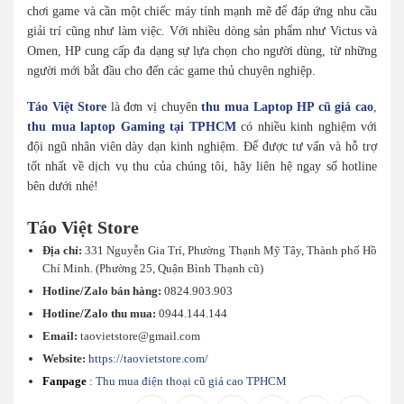
chơi game và cần một chiếc máy tính mạnh mẽ để đáp ứng nhu cầu
giải trí cũng như làm việc. Với nhiều dòng sản phẩm như Victus và
Omen, HP cung cấp đa dạng sự lựa chọn cho người dùng, từ những
người mới bắt đầu cho đến các game thủ chuyên nghiệp.
Táo Việt Store
là đơn vị chuyên
thu mua Laptop HP cũ giá cao
,
thu mua laptop Gaming tại TPHCM
có nhiều kinh nghiệm với
đội ngũ nhân viên dày dạn kinh nghiệm. Để được tư vấn và hỗ trợ
tốt nhất về dịch vụ thu của chúng tôi, hãy liên hệ ngay số hotline
bên dưới nhé!
Táo Việt Store
Địa chỉ:
331 Nguyễn Gia Trí, Phường Thạnh Mỹ Tây, Thành phố Hồ
Chí Minh. (Phường 25, Quận Bình Thạnh cũ)
Hotline/Zalo bán hàng:
0824.903.903
Hotline/Zalo thu mua:
0944.144.144
Email:
taovietstore@gmail.com
Website:
https://taovietstore.com/
Fanpage
:
Thu mua điện thoại cũ giá cao TPHCM