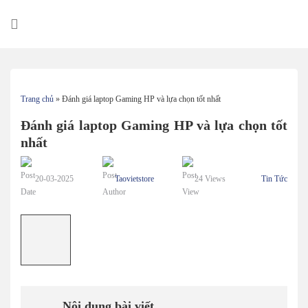
Skip
to
content
Trang chủ
»
Đánh giá laptop Gaming HP và lựa chọn tốt nhất
Đánh giá laptop Gaming HP và lựa chọn tốt
nhất
20-03-2025
Taovietstore
24 Views
Tin Tức
Nội dung bài viết