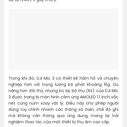
sự tự nhiên, ít gây chú ý.
Trong khi đó, DJI Mic 3 có thiết kế hầm hố và chuyên
nghiệp hơn với trọng lượng bộ phát khoảng 16g. Dù
nặng hơn đối thủ, nhưng bù lại, bộ thu (RX) của DJI Mic
3 được trang bị màn hình cảm ứng AMOLED 1.1 inch sắc
nét cùng núm xoay vật lý. Điều này cho phép người
dùng tùy chỉnh nhanh các thông số Gain, chế độ ghi
mà không cần thông qua ứng dụng, mang lại trải
nghiệm thao tác của một thiết bị thu âm cao cấp.