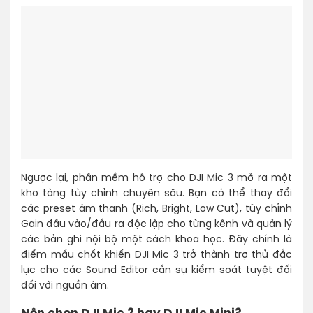
Ngược lại, phần mềm hỗ trợ cho DJI Mic 3 mở ra một
kho tàng tùy chỉnh chuyên sâu. Bạn có thể thay đổi
các preset âm thanh (Rich, Bright, Low Cut), tùy chỉnh
Gain đầu vào/đầu ra độc lập cho từng kênh và quản lý
các bản ghi nội bộ một cách khoa học. Đây chính là
điểm mấu chốt khiến DJI Mic 3 trở thành trợ thủ đắc
lực cho các Sound Editor cần sự kiểm soát tuyệt đối
đối với nguồn âm.