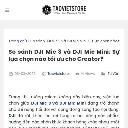
Skip
to
content
Trang chủ
»
So sánh DJI Mic 3 và DJI Mic Mini: Sự lựa chọn nào tối ư
So sánh DJI Mic 3 và DJI Mic Mini: Sự
lựa chọn nào tối ưu cho Creator?
03-03-2026
Taovietstore
14 Views
Tư Vấn
Trong thị trường micro không dây hiện nay, việc lựa
chọn giữa
DJI Mic 3 và DJI Mic Mini
đang trở thành
chủ đề nóng hổi đối với cộng đồng sáng tạo nội dung.
DJI
đã rất khéo léo khi tung ra hai dòng sản phẩm
hướng đến các phân khúc khách hàng khác nhau, một