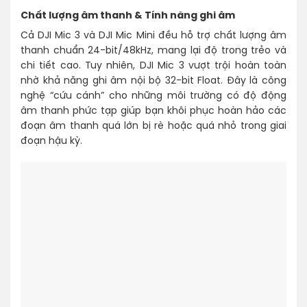
Chất lượng âm thanh & Tính năng ghi âm
Cả DJI Mic 3 và DJI Mic Mini đều hỗ trợ chất lượng âm
thanh chuẩn 24-bit/48kHz, mang lại độ trong trẻo và
chi tiết cao. Tuy nhiên, DJI Mic 3 vượt trội hoàn toàn
nhờ khả năng ghi âm nội bộ 32-bit Float. Đây là công
nghệ “cứu cánh” cho những môi trường có độ động
âm thanh phức tạp giúp bạn khôi phục hoàn hảo các
đoạn âm thanh quá lớn bị rè hoặc quá nhỏ trong giai
đoạn hậu kỳ.