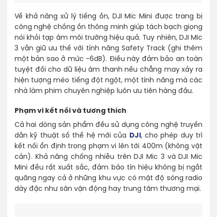
Về khả năng xử lý tiếng ồn, DJI Mic Mini được trang bị
công nghệ chống ồn thông minh giúp tách bạch giọng
nói khỏi tạp âm môi trường hiệu quả. Tuy nhiên, DJI Mic
3 vẫn giữ ưu thế với tính năng Safety Track (ghi thêm
một bản sao ở mức -6dB). Điều này đảm bảo an toàn
tuyệt đối cho dữ liệu âm thanh nếu chẳng may xảy ra
hiện tượng méo tiếng đột ngột, một tính năng mà các
nhà làm phim chuyên nghiệp luôn ưu tiên hàng đầu.
Phạm vi kết nối và tương thích
Cả hai dòng sản phẩm đều sử dụng công nghệ truyền
dẫn kỹ thuật số thế hệ mới của
DJI
, cho phép duy trì
kết nối ổn định trong phạm vi lên tới 400m (không vật
cản). Khả năng chống nhiễu trên DJI Mic 3 và DJI Mic
Mini đều rất xuất sắc, đảm bảo tín hiệu không bị ngắt
quãng ngay cả ở những khu vực có mật độ sóng radio
dày đặc như sân vận động hay trung tâm thương mại.