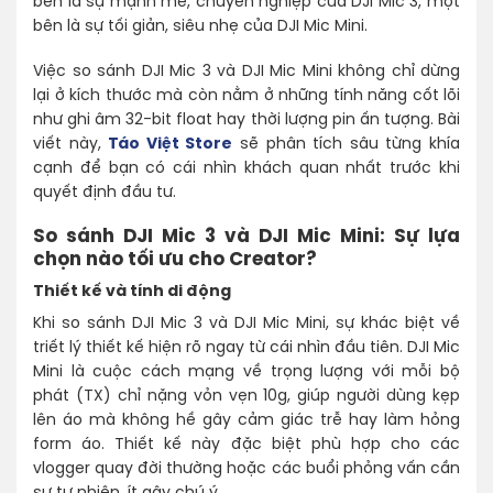
bên là sự mạnh mẽ, chuyên nghiệp của DJI Mic 3, một
bên là sự tối giản, siêu nhẹ của DJI Mic Mini.
Việc so sánh DJI Mic 3 và DJI Mic Mini không chỉ dừng
lại ở kích thước mà còn nằm ở những tính năng cốt lõi
như ghi âm 32-bit float hay thời lượng pin ấn tượng. Bài
viết này,
Táo Việt Store
sẽ phân tích sâu từng khía
cạnh để bạn có cái nhìn khách quan nhất trước khi
quyết định đầu tư.
So sánh DJI Mic 3 và DJI Mic Mini: Sự lựa
chọn nào tối ưu cho Creator?
Thiết kế và tính di động
Khi so sánh DJI Mic 3 và DJI Mic Mini, sự khác biệt về
triết lý thiết kế hiện rõ ngay từ cái nhìn đầu tiên. DJI Mic
Mini là cuộc cách mạng về trọng lượng với mỗi bộ
phát (TX) chỉ nặng vỏn vẹn 10g, giúp người dùng kẹp
lên áo mà không hề gây cảm giác trễ hay làm hỏng
form áo. Thiết kế này đặc biệt phù hợp cho các
vlogger quay đời thường hoặc các buổi phỏng vấn cần