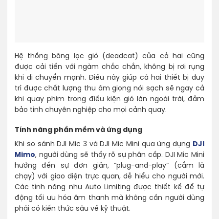
Hệ thống bông lọc gió (deadcat) của cả hai cũng
được cải tiến với ngàm chắc chắn, không bị rơi rụng
khi di chuyển mạnh. Điều này giúp cả hai thiết bị duy
trì được chất lượng thu âm giọng nói sạch sẽ ngay cả
khi quay phim trong điều kiện gió lớn ngoài trời, đảm
bảo tính chuyên nghiệp cho mọi cảnh quay.
Tính năng phần mềm và ứng dụng
Khi so sánh DJI Mic 3 và DJI Mic Mini qua ứng dụng
DJI
Mimo
, người dùng sẽ thấy rõ sự phân cấp. DJI Mic Mini
hướng đến sự đơn giản, “plug-and-play” (cắm là
chạy) với giao diện trực quan, dễ hiểu cho người mới.
Các tính năng như Auto Limiting được thiết kế để tự
động tối ưu hóa âm thanh mà không cần người dùng
phải có kiến thức sâu về kỹ thuật.