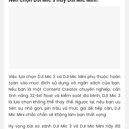
Nên chọn DJI Mic 3 hay DJI Mic Mini?
Việc lựa chọn DJI Mic 3 và DJI Mic Mini phụ thuộc hoàn
toàn vào mục đích sử dụng và ngân sách của bạn.
Nếu bạn là một Content Creator chuyên nghiệp, cần
tính năng 32-bit float và kiểm soát đa kênh, DJI Mic 3
là lựa chọn không thể thay thế. Ngược lại, nếu bạn ưu
tiên sự nhỏ gọn, pin trâu và mức giá dễ tiếp cận, DJI
Mic Mini chắc chắn sẽ không làm bạn thất vọng.
Hy vọng bài so sánh DJI Mic 3 và DJI Mic Mini này đã