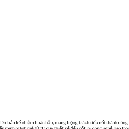
ên bản kế nhiệm hoàn hảo, mang trọng trách tiếp nối thành công
ển mình mạnh mẽ từ tư duy thiết kế đến cốt lõi công nghệ bên tro