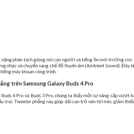
năng phân tách giọng nói con người và tiếng ồn môi trường cực k
ợng nhạc và chuyển sang chế độ Xuyên âm (Ambient Sound). Đây là 
 tiếng máy khoan công trình.
hẳng trên Samsung Galaxy Buds 4 Pro
 Buds 4 Pro và Buds 3 Pro, chúng ta thấy một sự nâng cấp vượt b
 trúc Tweeter phẳng này giúp dải cao trở nên tơi mịn, giảm thiể