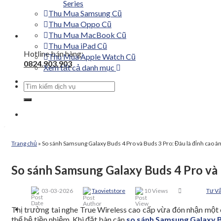
Series
Thu Mua Samsung Cũ
Thu Mua Oppo Cũ
Thu Mua MacBook Cũ
Thu Mua iPad Cũ
Hotline bán hàng:
Thu Mua Apple Watch Cũ
0824.903.903
Xem tất cả danh mục
Tìm
kiếm:
Trang chủ
»
So sánh Samsung Galaxy Buds 4 Pro và Buds 3 Pro: Đâu là đỉnh cao â
So sánh Samsung Galaxy Buds 4 Pro và 
03-03-2026
Taovietstore
10 Views
Tư V
Thị trường tai nghe True Wireless cao cấp vừa đón nhận một 
thế hệ tiền nhiệm. Khi đặt bàn cân
so sánh Samsung Galaxy B