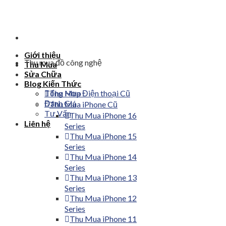
Skip
to
content
Giới thiệu
Thu mua đồ công nghệ
Thu Mua
Sửa Chữa
Blog Kiến Thức
Tổng Hợp
Thu Mua Điện thoại Cũ
Đánh Giá
Thu Mua iPhone Cũ
Tư Vấn
Thu Mua iPhone 16
Liên hệ
Series
Thu Mua iPhone 15
Series
Thu Mua iPhone 14
Series
Thu Mua iPhone 13
Series
Thu Mua iPhone 12
Series
Thu Mua iPhone 11