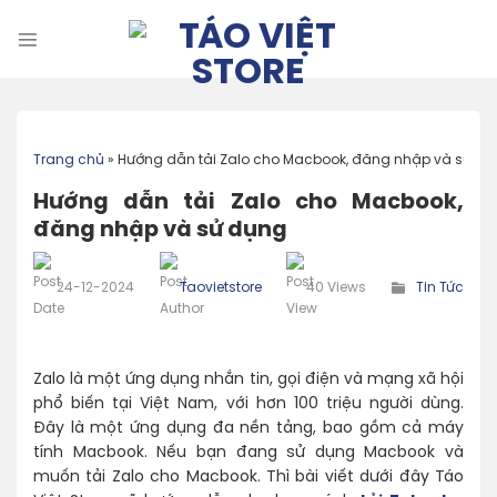
Skip
to
content
Trang chủ
»
Hướng dẫn tải Zalo cho Macbook, đăng nhập và sử d
Hướng dẫn tải Zalo cho Macbook,
đăng nhập và sử dụng
24-12-2024
Taovietstore
40 Views
Tin Tức
Zalo là một ứng dụng nhắn tin, gọi điện và mạng xã hội
phổ biến tại Việt Nam, với hơn 100 triệu người dùng.
Đây là một ứng dụng đa nền tảng, bao gồm cả máy
tính Macbook. Nếu bạn đang sử dụng Macbook và
muốn tải Zalo cho Macbook. Thì bài viết dưới đây Táo