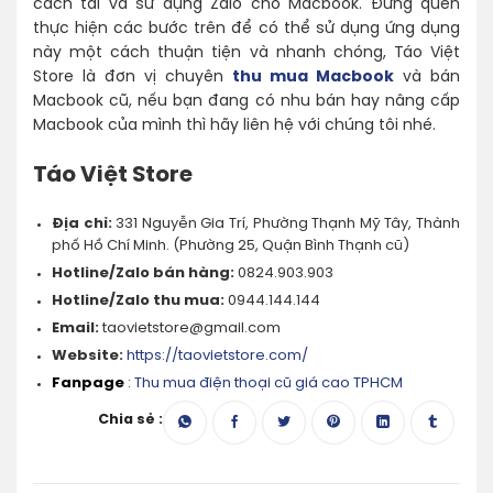
cách tải và sử dụng Zalo cho Macbook. Đừng quên
thực hiện các bước trên để có thể sử dụng ứng dụng
này một cách thuận tiện và nhanh chóng, Táo Việt
Store là đơn vị chuyên
thu mua Macbook
và bán
Macbook cũ, nếu bạn đang có nhu bán hay nâng cấp
Macbook của mình thì hãy liên hệ với chúng tôi nhé.
Táo Việt Store
Địa chỉ:
331 Nguyễn Gia Trí, Phường Thạnh Mỹ Tây, Thành
phố Hồ Chí Minh. (Phường 25, Quận Bình Thạnh cũ)
Hotline/Zalo bán hàng:
0824.903.903
Hotline/Zalo thu mua:
0944.144.144
Email:
taovietstore@gmail.com
Website:
https://taovietstore.com/
Fanpage
:
Thu mua điện thoại cũ giá cao TPHCM
Chia sẻ :