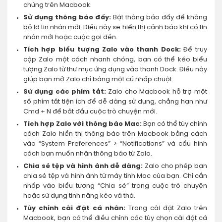
chúng trên Macbook.
Sử dụng thông báo đẩy:
Bật thông báo đẩy để không
bỏ lỡ tin nhắn mới. Điều này sẽ hiển thị cảnh báo khi có tin
nhắn mới hoặc cuộc gọi đến.
Tích hợp biểu tượng Zalo vào thanh Dock:
Để truy
cập Zalo một cách nhanh chóng, bạn có thể kéo biểu
tượng Zalo từ thư mục ứng dụng vào thanh Dock. Điều này
giúp bạn mở Zalo chỉ bằng một cú nhấp chuột.
Sử dụng các phím tắt:
Zalo cho Macbook hỗ trợ một
số phím tắt tiện ích để dễ dàng sử dụng, chẳng hạn như
Cmd + N để bắt đầu cuộc trò chuyện mới.
Tích hợp Zalo với thông báo Mac:
Bạn có thể tùy chỉnh
cách Zalo hiển thị thông báo trên Macbook bằng cách
vào “System Preferences” > “Notifications” và cấu hình
cách bạn muốn nhận thông báo từ Zalo.
Chia sẻ tệp và hình ảnh dễ dàng:
Zalo cho phép bạn
chia sẻ tệp và hình ảnh từ máy tính Mac của bạn. Chỉ cần
nhấp vào biểu tượng “Chia sẻ” trong cuộc trò chuyện
hoặc sử dụng tính năng kéo và thả.
Tùy chỉnh cài đặt cá nhân:
Trong cài đặt Zalo trên
Macbook, bạn có thể điều chỉnh các tùy chọn cài đặt cá