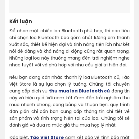
Kết luận
Để chọn một chiếc loa Bluetooth phù hợp, thì các tiêu
chí chọn loa Bluetooth bao gồm chất lượng âm thanh
xuất sắc, thiết kế hiện đại và tính năng tiện ích như kết
nối dễ dàng và khả năng di động cũng rất quan trọng.
Những loại loa này thường mang đến trải nghiệm nghe
nhạc tuyệt vời và phù hợp với nhu cầu giải trí hiện đại.
Nếu bạn đang cân nhắc thanh lý loa Bluetooth cũ, Táo
Việt Store là sự lựa chọn lý tưởng. Chúng tôi chuyên
cung cấp dịch vụ
thu mua loa Bluetooth cũ
đáng tin
cậy và hiệu quả. Với cam kết đem đến trải nghiệm thu
mua nhanh chóng, công bằng và thuận tiện, quy trình
đơn giản chỉ cần bạn cung cấp thông tin chi tiết về
sản phẩm và tình trạng hiện tại của loa. Chúng tôi sẽ
đánh giá và đưa ra mức giá thu mua hợp lý nhất.
Đặc biệt,
Táo Việt Store
cam kết bảo vệ tính bảo mật