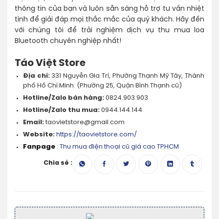
thông tin của bạn và luôn sẵn sàng hỗ trợ tư vấn nhiệt
tình để giải đáp mọi thắc mắc của quý khách. Hãy đến
với chúng tôi để trải nghiệm dịch vụ thu mua loa
Bluetooth chuyên nghiệp nhất!
Táo Việt Store
Địa chỉ:
331 Nguyễn Gia Trí, Phường Thạnh Mỹ Tây, Thành
phố Hồ Chí Minh. (Phường 25, Quận Bình Thạnh cũ)
Hotline/Zalo bán hàng:
0824.903.903
Hotline/Zalo thu mua:
0944.144.144
Email:
taovietstore@gmail.com
Website:
https://taovietstore.com/
Fanpage
:
Thu mua điện thoại cũ giá cao TPHCM
Chia sẻ :