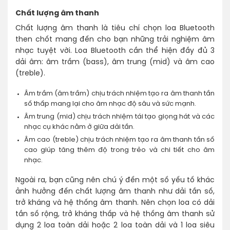
Chất lượng âm thanh
Chất lượng âm thanh là tiêu chí chọn loa Bluetooth
then chốt mang đến cho bạn những trải nghiệm âm
nhạc tuyệt vời. Loa Bluetooth cần thể hiện đầy đủ 3
dải âm: âm trầm (bass), âm trung (mid) và âm cao
(treble).
Âm trầm (âm trầm) chịu trách nhiệm tạo ra âm thanh tần
số thấp mang lại cho âm nhạc độ sâu và sức mạnh.
Âm trung (mid) chịu trách nhiệm tái tạo giọng hát và các
nhạc cụ khác nằm ở giữa dải tần.
Âm cao (treble) chịu trách nhiệm tạo ra âm thanh tần số
cao giúp tăng thêm độ trong trẻo và chi tiết cho âm
nhạc.
Ngoài ra, bạn cũng nên chú ý đến một số yếu tố khác
ảnh hưởng đến chất lượng âm thanh như dải tần số,
trở kháng và hệ thống âm thanh. Nên chọn loa có dải
tần số rộng, trở kháng thấp và hệ thống âm thanh sử
dụng 2 loa toàn dải hoặc 2 loa toàn dải và 1 loa siêu