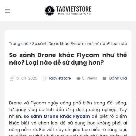
Skip
to
content
Trang chủ
»
So sánh Drone khác Flycam như thế nào? Loại nào dễ 
So sánh Drone khác Flycam như thế
nào? Loại nào dễ sử dụng hơn?
16-04-2025
Taovietstore
51 Views
Đánh Giá
Drone và Flycam ngày càng phổ biến trong đời sống,
từ quay vlog du lịch đến ứng dụng công nghiệp. Tuy
nhiên,
so sánh Drone khác Flycam
để biết rõ điểm
khác biệt và chọn loại dễ sử dụng hơn không phải ai
cũng nắm rõ. Bài viết này sẽ giúp bạn hiểu rõ từng loại,