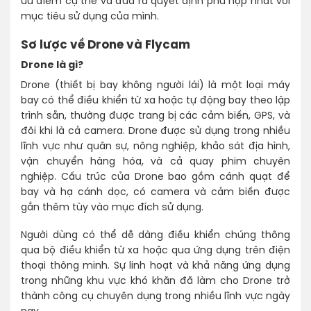
ưu điểm cụ thể và đưa ra quyết định phù hợp nhất với
mục tiêu sử dụng của mình.
Sơ lược về Drone và Flycam
Drone là gì?
Drone (thiết bị bay không người lái) là một loại máy
bay có thể điều khiển từ xa hoặc tự động bay theo lập
trình sẵn, thường được trang bị các cảm biến, GPS, và
đôi khi là cả camera. Drone được sử dụng trong nhiều
lĩnh vực như quân sự, nông nghiệp, khảo sát địa hình,
vận chuyển hàng hóa, và cả quay phim chuyên
nghiệp. Cấu trúc của Drone bao gồm cánh quạt để
bay và hạ cánh dọc, có camera và cảm biến được
gắn thêm tùy vào mục đích sử dụng.
Người dùng có thể dễ dàng điều khiển chúng thông
qua bộ điều khiển từ xa hoặc qua ứng dụng trên điện
thoại thông minh. Sự linh hoạt và khả năng ứng dụng
trong những khu vực khó khăn đã làm cho Drone trở
thành công cụ chuyên dụng trong nhiều lĩnh vực ngày