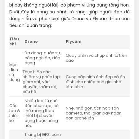
bị bay không người lái) có phạm vi ứng dụng rộng hơn.
Dưới đây là bảng so sánh rõ ràng, giúp người đọc dễ
dàng hiểu và phân biệt giữa Drone và Flycam theo các
tiêu chí quan trọng:
Tiêu
Drone
Flycam
chí
Đa dạng: quân sự,
Quay phim và chụp ảnh từ trên
công nghiệp, dân
cao
dụng
Mục
đích
Thực hiện các
sử
nhiệm vụ phức tạp:
Cung cấp hình ảnh đẹp và ổn
dụng
giám sát, vận
định cho nhiếp ảnh gia, nhà
chuyển, thăm dò,
làm phim
cứu hộ
Nhiều loại từ nhỏ
Cấu
đến phức tạp, có
Nhẹ, nhỏ gọn, tích hợp sẵn
tạo &
thể mang theo
camera, thời gian bay ngắn
thiết
thiết bị chuyên
hơn drone lớn
kế
dụng hoặc hàng
hóa
Trang bị GPS, cảm