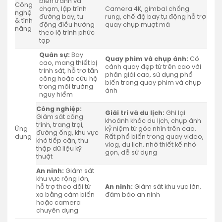
biến tránh va
Công
chạm, lập trình
Camera 4K, gimbal chống
nghệ
đường bay, tự
rung, chế độ bay tự động hỗ trợ
& tính
động điều hướng
quay chụp mượt mà
năng
theo lộ trình phức
tạp
Quân sự:
Bay
Quay phim và chụp ảnh:
Có
cao, mang thiết bị
cảnh quay đẹp từ trên cao với
trinh sát, hỗ trợ tấn
phân giải cao, sử dụng phổ
công hoặc cứu hộ
biến trong quay phim và chụp
trong môi trường
ảnh
nguy hiểm
Công nghiệp:
Giải trí và du lịch:
Ghi lại
Giám sát công
khoảnh khắc du lịch, chụp ảnh
trình, trang trại,
Ứng
kỷ niệm từ góc nhìn trên cao.
đường ống, khu vực
dụng
Rất phổ biến trong quay video,
khó tiếp cận, thu
vlog, du lịch, nhờ thiết kế nhỏ
thập dữ liệu kỹ
gọn, dễ sử dụng
thuật
An ninh:
Giám sát
khu vực rộng lớn,
hỗ trợ theo dõi từ
An ninh:
Giám sát khu vực lớn,
xa bằng cảm biến
đảm bảo an ninh
hoặc camera
chuyên dụng