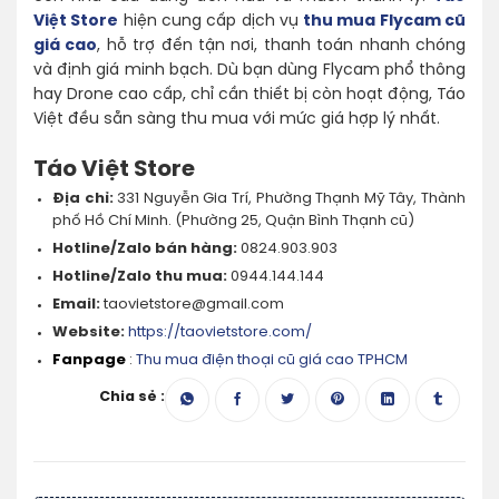
Việt Store
hiện cung cấp dịch vụ
thu mua Flycam cũ
giá cao
, hỗ trợ đến tận nơi, thanh toán nhanh chóng
và định giá minh bạch. Dù bạn dùng Flycam phổ thông
hay Drone cao cấp, chỉ cần thiết bị còn hoạt động, Táo
Việt đều sẵn sàng thu mua với mức giá hợp lý nhất.
Táo Việt Store
Địa chỉ:
331 Nguyễn Gia Trí, Phường Thạnh Mỹ Tây, Thành
phố Hồ Chí Minh. (Phường 25, Quận Bình Thạnh cũ)
Hotline/Zalo bán hàng:
0824.903.903
Hotline/Zalo thu mua:
0944.144.144
Email:
taovietstore@gmail.com
Website:
https://taovietstore.com/
Fanpage
:
Thu mua điện thoại cũ giá cao TPHCM
Chia sẻ :