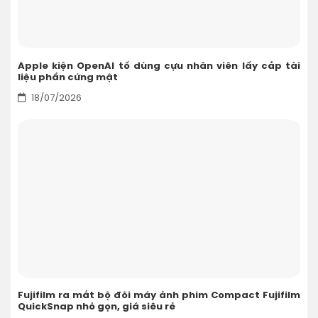
Apple kiện OpenAI tố dùng cựu nhân viên lấy cắp tài
liệu phần cứng mật
18/07/2026
Fujifilm ra mắt bộ đôi máy ảnh phim Compact Fujifilm
QuickSnap nhỏ gọn, giá siêu rẻ